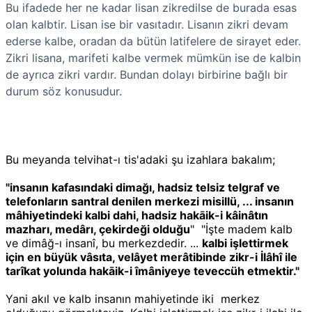
Bu ifadede her ne kadar lisan zikredilse de burada esas
olan kalbtir. Lisan ise bir vasıtadır. Lisanın zikri devam
ederse kalbe, oradan da bütün latifelere de sirayet eder.
Zikri lisana, marifeti kalbe vermek mümkün ise de kalbin
de ayrıca zikri vardır. Bundan dolayı birbirine bağlı bir
durum söz konusudur.
Bu meyanda telvihat-ı tis'adaki şu izahlara bakalım;
"
insanın kafasındaki dimağı, hadsiz telsiz telgraf ve
telefonların santral denilen merkezi misillü, ... insanın
mâhiyetindeki kalbi dahi, hadsiz hakāik-i kâinâtın
mazharı, medârı, çekirdeği olduğu
" "
İşte madem kalb
ve dimâğ-ı insanî, bu merkezdedir. ...
kalbi işlettirmek
için en büyük vâsıta, velâyet merâtibinde zikr-i İlâhî ile
tarîkat yolunda hakāik-i îmâniyeye teveccüh etmektir."
Yani akıl ve
kalb insanın mahiyetinde iki merkez