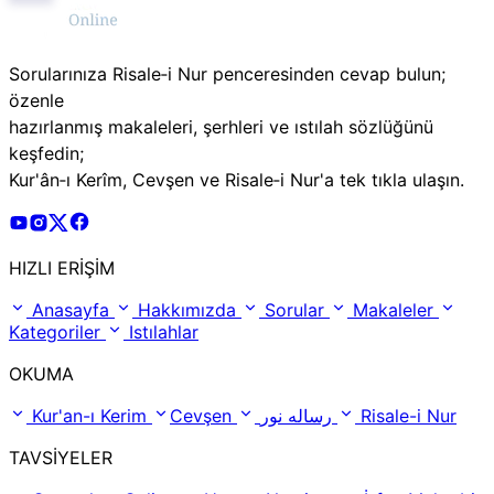
Sorularınıza Risale‑i Nur penceresinden cevap bulun;
özenle
hazırlanmış makaleleri, şerhleri ve ıstılah sözlüğünü
keşfedin;
Kur'ân‑ı Kerîm, Cevşen ve Risale‑i Nur'a tek tıkla ulaşın.
Risale Online Youtube Hesabı
Risale Online Instagram Hesabı
Risale Online X Hesabı
Risale Online Facebook Hesabı
HIZLI ERİŞİM
Anasayfa
Hakkımızda
Sorular
Makaleler
Kategoriler
Istılahlar
OKUMA
Kur'an-ı Kerim
Cevşen
رساله نور
Risale-i Nur
TAVSİYELER