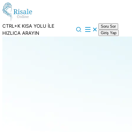
CTRL+K KISA YOLU İLE
Soru Sor
HIZLICA ARAYIN
Giriş Yap