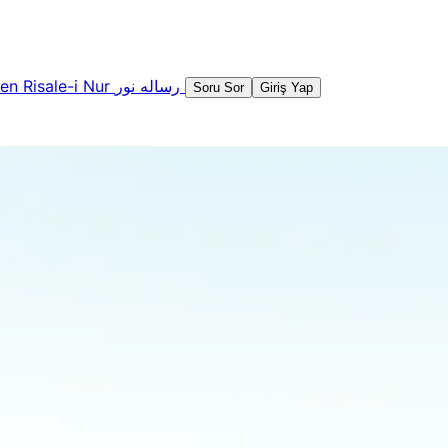
şen
Risale-i Nur
رساله نور
Soru Sor
Giriş Yap