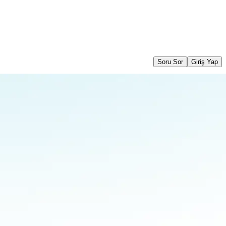
Soru Sor
Giriş Yap