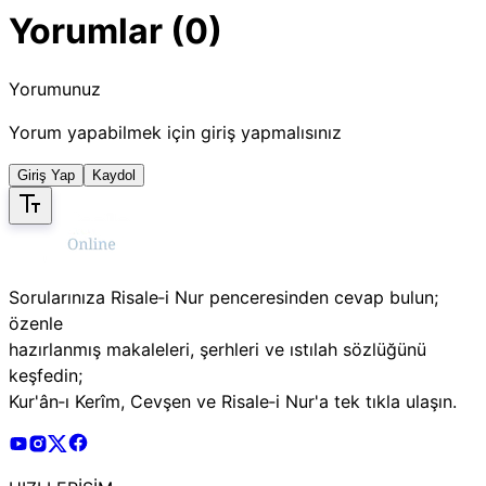
Yorumlar (0)
Yorumunuz
Yorum yapabilmek için giriş yapmalısınız
Giriş Yap
Kaydol
Sorularınıza Risale‑i Nur penceresinden cevap bulun;
özenle
hazırlanmış makaleleri, şerhleri ve ıstılah sözlüğünü
keşfedin;
Kur'ân‑ı Kerîm, Cevşen ve Risale‑i Nur'a tek tıkla ulaşın.
Risale Online Youtube Hesabı
Risale Online Instagram Hesabı
Risale Online X Hesabı
Risale Online Facebook Hesabı