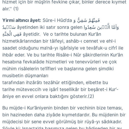
hizmet için bir müşîrin fevkine çıkar, binler derece kıymet
alır.'' (1)
Yirmi altıncı âyet:
Sûre-i Hûd’da فَمِنْهُمْ شَقِيٌّ وَ
سَع۪يدٌ âyetinden iki satır sonra gelen وَاَمَّا الَّذ۪ينَ سُعِدُوا
فَفِي الْجَنَّةِ âyetidir. Ve o tarihte bulunan Kur’ân
hizmetkârlarından bir tâifeyi, ashâb-ı cennet ve ehl-i
saadet olduğunu ma‘nâ-yı işârîsiyle ve tevâfuk-u cifrî ile
ihbâr eder. Ve bu tarihte Risâle-i Nûr şâkirdlerinin Kur’ân
hesabına fevkalâde hizmetleri ve tenevvürleri ve çok
mühim risâlelerin te’lîfleri ve başlarına gelen şimdiki
musibetin düşmanları
tarafından ihzârâtı tezâhür ettiğinden, elbette bu
tarihe müteveccih ve işârî tesellikâr bir beşâret-i Kur’­
âniye en evvel onlara baktığını gösterir.(2)
Bu müjde-i Kur’âniyenin binden bir vechinin bize teması,
bin hazineden daha ziyâde kıymetdardır. Bu müjdenin bir
müjdecisi bir sene evvel görülmüş bir rüyâ-yı sâdıkadır.
Şöyle ki: Isparta’da başımıza gelen bu hâdiseden bir ay