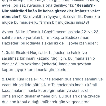
evvel, bir zât, rüyasında ona deniliyor ki:
“Resâilü’n-
Nûr şâkirdleri îmân ile kabre girecekler, îmânsız vefat
etmezler!
” Biz o vakit o rüyaya çok sevindik. Demek o
müjde bu müjde-i Kur’ânînin bir müjdecisi imiş.(3)
Ayrıca Sikke-i Tasdik-i Gaybî mecmuasında 22. ve 23.
sahifelerinde yer alan bir mektupta Bediüzzaman
Hazretleri bu iddiayla alakalı iki delili şöyle izah eder :
1. Delil:
Risale-i Nur, sadık talebelerine hakiki ve
sarsılmaz bir imanı kazandırdığı için, bu imana sahip
olanlar ölüm vaktinde (sekerât) imanlarını şeytana
kaptırmayıp kabre imanla girmeleridir.
2. Delil:
Tüm Risale-i Nur talebeleri dualarında samimi ve
ısrarlı bir şekilde bütün Nur Talebelerinin iman-ı kâmil
kazanmaları, imanla kabre girmeleri ve cennet ehli
olmaları için dualar etmeleridir. Bu duaları daha ziyade
duaların kabul olduğu mübarek gün ve gecelerde