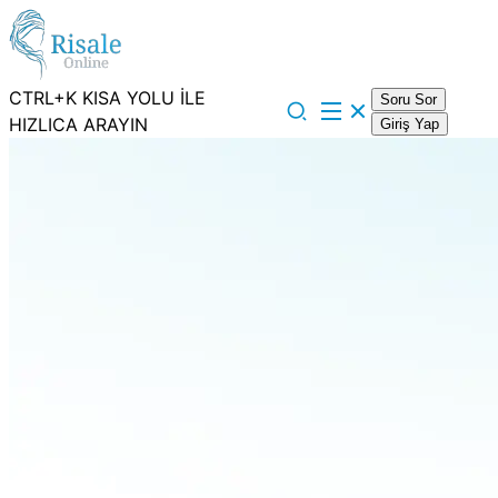
CTRL+K KISA YOLU İLE
Soru Sor
HIZLICA ARAYIN
Giriş Yap