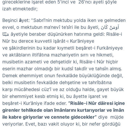
gireceklerine işaret eden 5'inci ve 26'ncı ayeti şöyle
izah etmektedir;
Beşinci
â
yet:
''Sabrî’nin mektubu yolda iken ve gelmeden
evvel, o mektubun ma‘nevî te’sîri ile bu âyeti, اَوَمَنْ كَانَ
مَيْتًا âyetiyle beraber düşünürken hatırıma geldi: Risâle-i
Nûr bu derece kuvvetli işârât-ı Kur’âniyeye
ve şâkirdlerinin bu kadar kıymetli beşâret-i Furkāniyeye
ve aktâbların iltifâtına mazhariyetin sırrı ve hikmeti,
musibetin azameti ve dehşetidir ki, Risâle-i Nûr hiçbir
eserin mazhar olmadığı bir kudsî takdîr ve tahsîn almış.
Demek ehemmiyet onun fevka­lâde büyüklüğünde değil,
belki musibetin fevkalâde dehşetine
ve tahrîbâtına
karşı mücâhedesi cüz’î ve az olduğu halde, gayet büyük
bir ehemmiyet kesb etmiş ki, bu âyette işaret ve
beşâret-i Kur’âniye ifade eder.
“Risâle-i Nûr dâiresi içine
girenler tehlikede olan îmânlarını kurtarıyorlar ve îmân
ile kabre giriyorlar ve cennete gidecekler”
diye müjde
veriyorlar. Evet, bazı vakit oluyor ki, bir nefer gördüğü