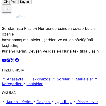
Giriş Yap
Kaydol
Sorularınıza Risale‑i Nur penceresinden cevap bulun;
özenle
hazırlanmış makaleleri, şerhleri ve ıstılah sözlüğünü
keşfedin;
Kur'ân‑ı Kerîm, Cevşen ve Risale‑i Nur'a tek tıkla ulaşın.
Risale Online Youtube Hesabı
Risale Online Instagram Hesabı
Risale Online X Hesabı
Risale Online Facebook Hesabı
HIZLI ERİŞİM
Anasayfa
Hakkımızda
Sorular
Makaleler
Kategoriler
Istılahlar
OKUMA
Kur'an-ı Kerim
Cevşen
رساله نور
Risale-i Nur