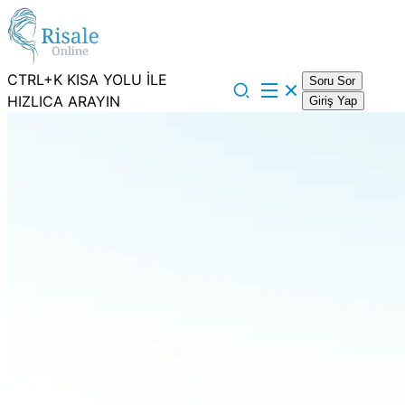
CTRL+K KISA YOLU İLE
Soru Sor
HIZLICA ARAYIN
Giriş Yap