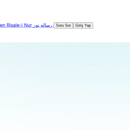
şen
Risale-i Nur
رساله نور
Soru Sor
Giriş Yap