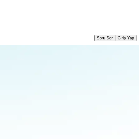
Soru Sor
Giriş Yap