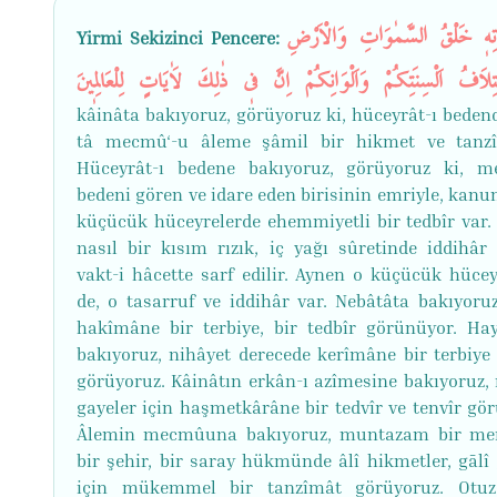
اتِه۪ خَلْقُ السَّمٰوَاتِ وَالْاَرْضِ
Yirmi Sekizinci Pencere:
ِلَافُ اَلْسِنَتِكُمْ وَاَلْوَانِكُمْ اِنَّ ف۪ي ذٰلِكَ لَاٰيَاتٍ لِلْعَالِم۪ينَ
kâinâta bakıyoruz, görüyoruz ki, hüceyrât-ı bedend
tâ mecmû‘-u âleme şâmil bir hikmet ve tanz
Hüceyrât-ı bedene bakıyoruz, görüyoruz ki, me
bedeni gören ve idare eden birisinin emriyle, kanu
küçücük hüceyrelerde ehemmiyetli bir tedbîr var.
nasıl bir kısım rızık, iç yağı sûretinde iddihâr
vakt-i hâcette sarf edilir. Aynen o küçücük hücey
de, o tasarruf ve iddihâr var. Nebâtâta bakıyoruz
hakîmâne bir terbiye, bir tedbîr görünüyor. Ha
bakıyoruz, nihâyet derecede kerîmâne bir terbiye 
görüyoruz. Kâinâtın erkân-ı azîmesine bakıyoruz
gayeler için haşmetkârâne bir tedvîr ve tenvîr gör
Âlemin mecmûuna bakıyoruz, muntazam bir me
bir şehir, bir saray hükmünde âlî hikmetler, gālî 
için mükemmel bir tanzîmât görüyoruz. Otuz