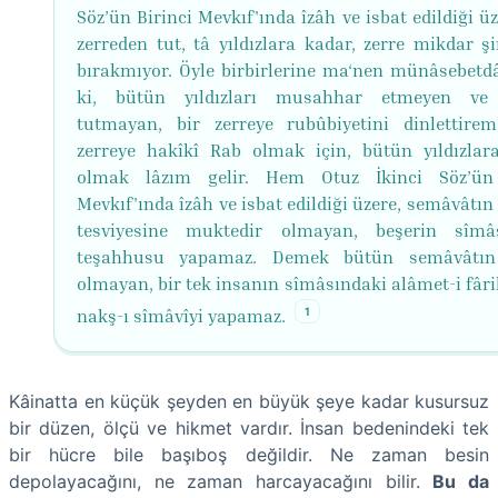
Söz’ün Birinci Mevkıf'ında îzâh ve isbat edildiği üz
zerreden tut, tâ yıldızlara kadar, zerre mikdar şi
bırakmıyor. Öyle birbirlerine ma‘nen münâsebetdâ
ki, bütün yıldızları musahhar etmeyen ve 
tutmayan, bir zerreye rubûbiyetini dinlettirem
zerreye hakîkî Rab olmak için, bütün yıldızlar
olmak lâzım gelir. Hem Otuz İkinci Söz’ün 
Mevkıf'ında îzâh ve isbat edildiği üzere, semâvâtın
tesviyesine muktedir olmayan, beşerin sîmâ
teşahhusu yapamaz. Demek bütün semâvâtın
olmayan, bir tek insanın sîmâsındaki alâmet-i fâri
1
nakş-ı sîmâvîyi yapamaz.
Kâinatta en küçük şeyden en büyük şeye kadar kusursuz
bir düzen, ölçü ve hikmet vardır. İnsan bedenindeki tek
bir hücre bile başıboş değildir. Ne zaman besin
depolayacağını, ne zaman harcayacağını bilir.
Bu da