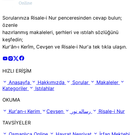
Sorularınıza Risale‑i Nur penceresinden cevap bulun;
özenle
hazırlanmış makaleleri, şerhleri ve ıstılah sözlüğünü
keşfedin;
Kur'ân‑ı Kerîm, Cevşen ve Risale‑i Nur'a tek tıkla ulaşın.
Risale Online Youtube Hesabı
Risale Online Instagram Hesabı
Risale Online X Hesabı
Risale Online Facebook Hesabı
HIZLI ERİŞİM
Anasayfa
Hakkımızda
Sorular
Makaleler
Kategoriler
Istılahlar
OKUMA
Kur'an-ı Kerim
Cevşen
رساله نور
Risale-i Nur
TAVSİYELER
Osmanlıca Online
Hayrat Neşriyat
İrfan Mektebi