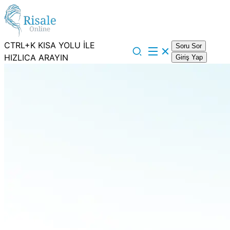
CTRL+K KISA YOLU İLE
Soru Sor
HIZLICA ARAYIN
Giriş Yap