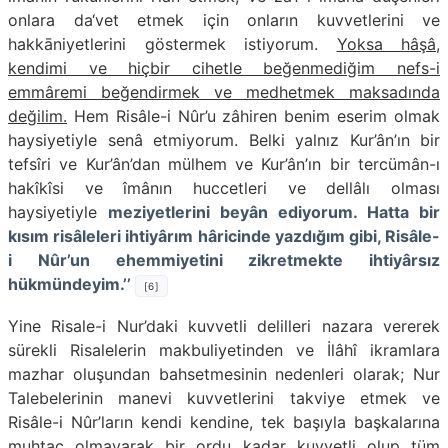
onlara da‘vet etmek için onların kuvvetlerini ve
hakkāniyetlerini göstermek istiyorum.
Yoksa hâşâ,
kendimi ve hiçbir cihetle beğenmediğim nefs-i
emmâremi be­ğendirmek ve medhetmek maksadında
değilim.
Hem Risâle-i Nûr’u zâhiren benim eserim olmak
haysiyetiyle senâ etmiyorum. Belki yalnız Kur’­ân’ın bir
tefsîri ve Kur’ân’dan mülhem ve Kur’ân’ın bir tercümân-ı
hakîkîsi ve îmânın huccetleri ve dellâlı olması
haysiyetiyle
meziyetlerini beyân ediyorum. Hatta bir
kısım risâleleri ihtiyârım hâricinde yazdığım gibi, Risâle-
i Nûr’un ehemmiyetini zikretmekte ihtiyârsız
hükmündeyim.’’
[6]
Yine Risale-i Nur’daki kuvvetli delilleri nazara vererek
sürekli Risalelerin makbuliyetinden ve İlâhî ikramlara
mazhar oluşundan bahsetmesinin nedenleri olarak; Nur
Talebelerinin manevi kuvvetlerini takviye etmek ve
Risâle-i Nûr’ların kendi kendine, tek başıyla başkalarına
muhtaç olmayarak bir ordu kadar kuvvetli olup tüm