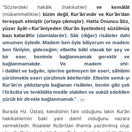
‘’Sözlerdeki hakāik
(hakikatler)
ve kemâlât
(mükemmellikler)
bizim değil, Kur’ân’ındır ve Kur’ân’dan
te­reşşuh etmiştir (ortaya çıkmıştır). Hatta Onuncu Söz,
yüzer âyât-ı Kur’âniyeden (Kur’ân âyetinden) süzülmüş
bazı katarât
tır (damlalardır). Sâir (diğer) risâleler dahi
umumen öyledir. Madem ben öyle biliyorum ve madem
ben fânîyim, gideceğim; elbette bâkî olacak bir şey ve
bir eser, benimle bağlanmamak gerektir ve
bağlanmamalıdır. Ve madem ehl-
i dalâlet ve tuğyân, işlerine gelmeyen bir eseri, sâhibini
çürütmekle eseri çürütmek âdetle­ridir. Elbette semâ-yı
Kur’ân’ın yıldızlarıyla bağlanan risâleler, benim gibi çok
i‘tirâzâta ve tenkîdâta medâr olabilen ve sukūt edebilen
çürük bir direkle bağlanmamalı.’’
[4]
Burada Hz. Üstad, kendisinin fani olduğunu lakin Kur’ân
hakikatlerinin baki yani daimî olduğunu nazara
vermektedir. Risaleler Ku’ân’dan ilhamla yazdırılmış olup