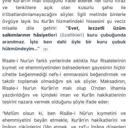
yine Kur’ân’ın malı olduğunu ifade ederek her türlü itiraz
ve tenkitlere açık olan kusurlu şahsı ile
irtibatlandırılamayacağını söyler. İlgili metinde binlerle
övgüye layık bu Kur’ân hizmetindeki hissesini şu veciz
misalle dile getirir:
‘’Evet, lezzetli üzüm
salkımlarının hâsiyet
leri
(özellikleri)
kuru çubuğunda
aranılmaz. İşte ben dahi öyle bir kuru çubuk
hükmündeyim…’’
[5]
Risale-i Nur’un farklı yerlerinde sıklıkla Nur Risalelerinin
kıymet ve ehemmiyetinden bahsederken gayesinin hiçbir
cihetle beğenmediği nefs-i emmaresini beğendirmek ve
takdir toplamak olmadığını sık sık söyler. Maksadının,
Risale-i Nur’un Kur’ân’ın malı olup O’ndan ilhamla
yazdırıldığını ve içindeki iman ve Kur’ân hakikatlerinin
tesirini nazara vermek olduğunu şöyle ifade eder:
‘’Ma‘lûm olsun ki, ben Risâle-i Nûr’un kıymetini ve
ehemmiyetini be­yân etmekle, Kur’ân’ın hakîkatlerini ve
îmânın rükünlerini i‘lân etmek, ve za‘f-ı îmâna düşenleri