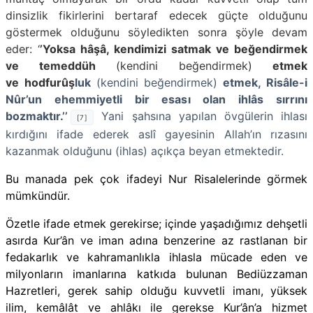
dinsizlik fikirlerini bertaraf edecek güçte olduğunu
göstermek olduğunu söyledikten sonra şöyle devam
eder: ‘
’Yoksa hâşâ, kendimizi satmak ve beğendirmek
ve temeddüh
(kendini beğendirmek)
etmek
ve hodfurûş
luk
(kendini beğendirmek)
etmek, Risâle-i
Nûr’un ehemmiyetli bir esası olan ihlâs sırrını
bozmaktır.’’
Yani şahsına yapılan övgülerin ihlası
[7]
kırdığını ifade ederek aslî gayesinin Allah’ın rızasını
kazanmak olduğunu (ihlas) açıkça beyan etmektedir.
Bu manada pek çok ifadeyi Nur Risalelerinde görmek
mümkündür.
Özetle ifade etmek gerekirse; içinde yaşadığımız dehşetli
asırda Kur’ân ve iman adına benzerine az rastlanan bir
fedakarlık ve kahramanlıkla ihlasla mücade eden ve
milyonların imanlarına katkıda bulunan Bediüzzaman
Hazretleri, gerek sahip olduğu kuvvetli imanı, yüksek
ilim, kemâlât ve ahlâkı ile gerekse Kur’ân’a hizmet