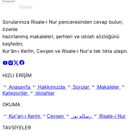
Sorularınıza Risale‑i Nur penceresinden cevap bulun;
özenle
hazırlanmış makaleleri, şerhleri ve ıstılah sözlüğünü
keşfedin;
Kur'ân‑ı Kerîm, Cevşen ve Risale‑i Nur'a tek tıkla ulaşın.
Risale Online Youtube Hesabı
Risale Online Instagram Hesabı
Risale Online X Hesabı
Risale Online Facebook Hesabı
HIZLI ERİŞİM
Anasayfa
Hakkımızda
Sorular
Makaleler
Kategoriler
Istılahlar
OKUMA
Kur'an-ı Kerim
Cevşen
رساله نور
Risale-i Nur
TAVSİYELER