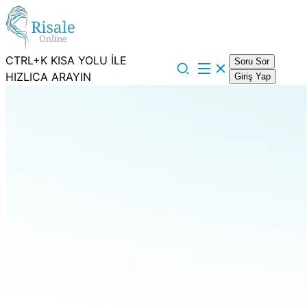
CTRL+K KISA YOLU İLE
Soru Sor
HIZLICA ARAYIN
Giriş Yap