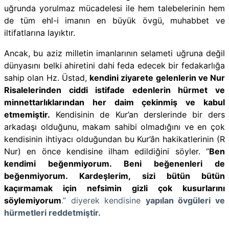
uğrunda yorulmaz mücadelesi ile hem talebelerinin hem
de tüm ehl-i imanın en büyük övgü, muhabbet ve
iltifatlarına layıktır.
Ancak, bu aziz milletin imanlarının selameti uğruna değil
dünyasını belki ahiretini dahi feda edecek bir fedakarlığa
sahip olan Hz. Üstad,
kendini ziyarete gelenlerin ve Nur
Risalelerinden ciddi istifade edenlerin hürmet ve
minnettarlıklarından her daim çekinmiş ve kabul
etmemiştir.
Kendisinin de Kur’an derslerinde bir ders
arkadaşı olduğunu, makam sahibi olmadığını ve en çok
kendisinin ihtiyacı olduğundan bu Kur’ân hakikatlerinin (R
Nur) en önce kendisine ilham edildiğini söyler. ‘’
Ben
kendimi beğenmiyorum. Beni beğenenleri de
beğenmiyorum. Kardeşlerim, sizi bütün bütün
kaçırmamak için nefsimin gizli çok kusurlarını
söylemiyorum
.” diyerek kendisine
yapılan övgüleri ve
hürmetleri reddetmiştir.