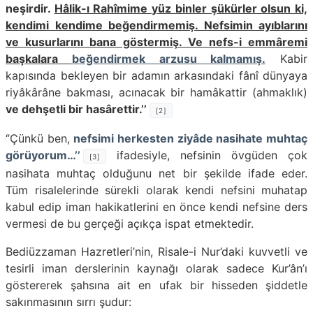
neşirdir.
Hâlik-ı Rahîmime yüz binler şükürler olsun ki,
kendimi kendime beğendirmemiş. Nefsimin ayıblarını
ve kusurlarını bana göstermiş. Ve nefs-i emmâremi
başkalara
beğendirmek arzusu kalmamış.
Kabir
kapısında bek­leyen bir adamın arkasındaki fânî dünyaya
riyâkârâne bakması, acınacak bir hamâkattir
(ahmaklık)
ve dehşetli bir hasârettir.’’
[2]
‘’Çünkü ben,
nefsimi herkesten ziyâde nasihate muhtaç
görüyorum…’’
ifadesiyle, nefsinin övgüden çok
[3]
nasihata muhtaç olduğunu net bir şekilde ifade eder.
Tüm risalelerinde sürekli olarak kendi nefsini muhatap
kabul edip iman hakikatlerini en önce kendi nefsine ders
vermesi de bu gerçeği açıkça ispat etmektedir.
Bediüzzaman Hazretleri’nin, Risale-i Nur’daki kuvvetli ve
tesirli iman derslerinin kaynağı olarak sadece Kur’ân’ı
göstererek şahsına ait en ufak bir hisseden şiddetle
sakınmasının sırrı şudur: