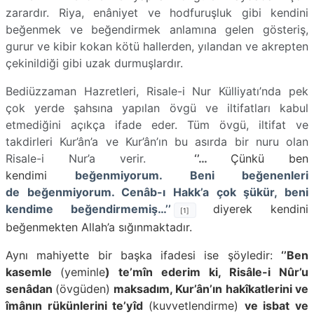
zarardır. Riya, enâniyet ve hodfuruşluk gibi kendini
beğenmek ve beğendirmek anlamına gelen gösteriş,
gurur ve kibir kokan kötü hallerden, yılandan ve akrepten
çekinildiği gibi uzak durmuşlardır.
Bediüzzaman Hazretleri, Risale-i Nur Külliyatı’nda pek
çok yerde şahsına yapılan övgü ve iltifatları kabul
etmediğini açıkça ifade eder. Tüm övgü, iltifat ve
takdirleri Kur’ân’a ve Kur’ân’ın bu asırda bir nuru olan
Risale-i Nur’a verir.
‘’…
Çünkü ben
kendimi
beğenmiyorum. Beni beğe­nenleri
de beğenmiyorum. Cenâb-ı Hakk’a çok şükür, beni
kendime beğendirmemiş…’’
diyerek kendini
[1]
beğenmekten Allah’a sığınmaktadır.
Aynı mahiyette bir başka ifadesi ise şöyledir:
‘’Ben
kasemle
(yeminle
) te’mîn ederim ki, Risâle-i Nûr’u
senâdan
(övgüden)
maksadım, Kur’ân’ın hakîkatlerini ve
îmânın rükünlerini te’yîd
(kuvvetlendirme)
ve isbat ve