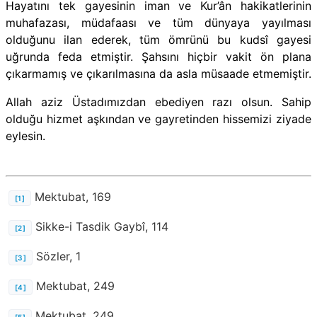
Hayatını tek gayesinin iman ve Kur’ân hakikatlerinin
muhafazası, müdafaası ve tüm dünyaya yayılması
olduğunu ilan ederek, tüm ömrünü bu kudsî gayesi
uğrunda feda etmiştir. Şahsını hiçbir vakit ön plana
çıkarmamış ve çıkarılmasına da asla müsaade etmemiştir.
Allah aziz Üstadımızdan ebediyen razı olsun. Sahip
olduğu hizmet aşkından ve gayretinden hissemizi ziyade
eylesin.
Mektubat, 169
[1]
Sikke-i Tasdik Gaybî, 114
[2]
Sözler, 1
[3]
Mektubat, 249
[4]
Mektubat, 249
[5]