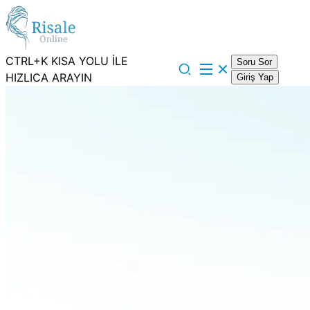
CTRL+K KISA YOLU İLE
Soru Sor
HIZLICA ARAYIN
Giriş Yap