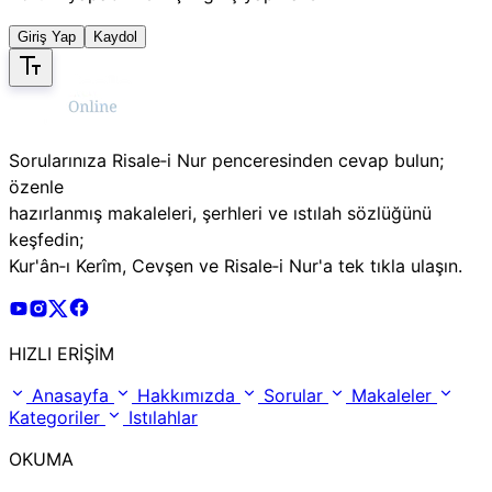
Giriş Yap
Kaydol
Sorularınıza Risale‑i Nur penceresinden cevap bulun;
özenle
hazırlanmış makaleleri, şerhleri ve ıstılah sözlüğünü
keşfedin;
Kur'ân‑ı Kerîm, Cevşen ve Risale‑i Nur'a tek tıkla ulaşın.
Risale Online Youtube Hesabı
Risale Online Instagram Hesabı
Risale Online X Hesabı
Risale Online Facebook Hesabı
HIZLI ERİŞİM
Anasayfa
Hakkımızda
Sorular
Makaleler
Kategoriler
Istılahlar
OKUMA