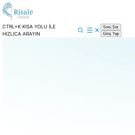
CTRL+K KISA YOLU İLE
Soru Sor
HIZLICA ARAYIN
Giriş Yap