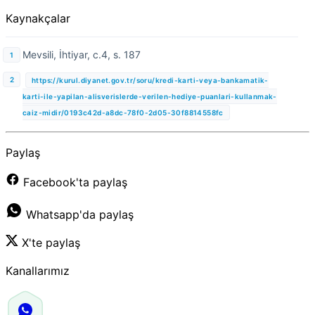
Kaynakçalar
Mevsili, İhtiyar, c.4, s. 187
https://kurul.diyanet.gov.tr/soru/kredi-karti-veya-bankamatik-
karti-ile-yapilan-alisverislerde-verilen-hediye-puanlari-kullanmak-
caiz-midir/0193c42d-a8dc-78f0-2d05-30f8814558fc
Paylaş
Facebook'ta paylaş
Whatsapp'da paylaş
X'te paylaş
Kanallarımız