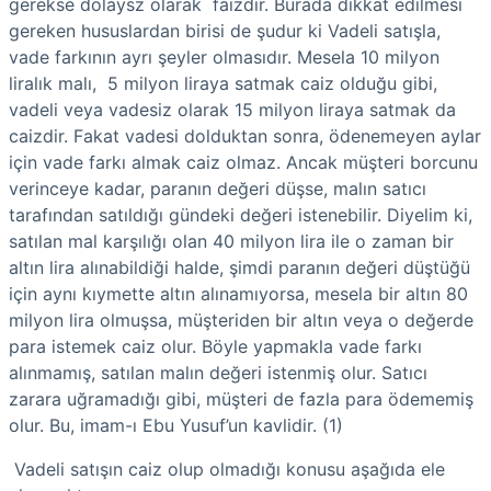
gerekse dolaysz olarak faizdir. Burada dikkat edilmesi
gereken hususlardan birisi de şudur ki Vadeli satışla,
vade farkının ayrı şeyler olmasıdır. Mesela 10 milyon
liralık malı, 5 milyon liraya satmak caiz olduğu gibi,
vadeli veya vadesiz olarak 15 milyon liraya satmak da
caizdir. Fakat vadesi dolduktan sonra, ödenemeyen aylar
için vade farkı almak caiz olmaz. Ancak müşteri borcunu
verinceye kadar, paranın değeri düşse, malın satıcı
tarafından satıldığı gündeki değeri istenebilir. Diyelim ki,
satılan mal karşılığı olan 40 milyon lira ile o zaman bir
altın lira alınabildiği halde, şimdi paranın değeri düştüğü
için aynı kıymette altın alınamıyorsa, mesela bir altın 80
milyon lira olmuşsa, müşteriden bir altın veya o değerde
para istemek caiz olur. Böyle yapmakla vade farkı
alınmamış, satılan malın değeri istenmiş olur. Satıcı
zarara uğramadığı gibi, müşteri de fazla para ödememiş
olur. Bu, imam-ı Ebu Yusuf’un kavlidir. (1)
Vadeli satışın caiz olup olmadığı konusu aşağıda ele