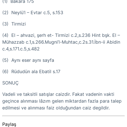
(1) Bakara 175
(2) Neylü’l – Evtar c.5, s.153
(3) Tirmizi
(4) El – ahvazi, şerh et- Tirmizi c.2,s.236 Hint bşk. El –
Mühazzab c.1,s.266.Mugni’l-Muhtac,c.2s.31.İbn-ii Abidin
c.4,s.171.c.5,s.482
(5) Aynı eser aynı sayfa
(6) Rüdudün ala Ebatil s.17
SONUÇ
Vadeli ve taksitli satışlar caizdir. Fakat vadenin vakti
geçince alınması lâzım gelen miktardan fazla para talep
edilmesi ve alınması faiz olduğundan caiz degildir.
Paylaş