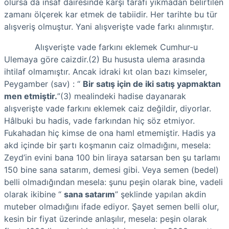
olursa da insaf dairesinde karşı tarafı yıkmadan belirtilen
zamanı ölçerek kar etmek de tabiidir. Her tarihte bu tür
alışveriş olmuştur. Yani alışverişte vade farkı alınmıştır.
Alışverişte vade farkını eklemek Cumhur-u
Ulemaya göre caizdir.(2) Bu hususta ulema arasında
ihtilaf olmamıştır. Ancak idraki kıt olan bazı kimseler,
Peygamber (sav) : “
Bir satış için de iki satış yapmaktan
men etmiştir.
”(3) mealindeki hadise dayanarak
alışverişte vade farkını eklemek caiz değildir, diyorlar.
Hâlbuki bu hadis, vade farkından hiç söz etmiyor.
Fukahadan hiç kimse de ona haml etmemiştir. Hadis ya
akd içinde bir şartı koşmanın caiz olmadığını, mesela:
Zeyd’in evini bana 100 bin liraya satarsan ben şu tarlamı
150 bine sana satarım, demesi gibi. Veya semen (bedel)
belli olmadığından mesela: şunu peşin olarak bine, vadeli
olarak ikibine “
sana satarım
” şeklinde yapılan akdin
muteber olmadığını ifade ediyor. Şayet semen belli olur,
kesin bir fiyat üzerinde anlaşılır, mesela: peşin olarak