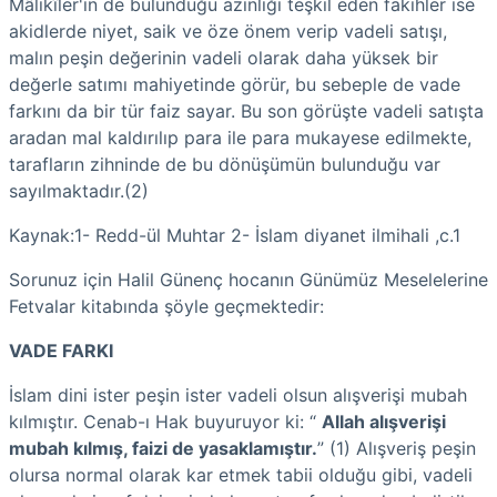
Mâlikîler'in de bulunduğu azınlığı teşkil eden fakihler ise
akidlerde niyet, saik ve öze önem verip vadeli satışı,
malın peşin değerinin vadeli olarak daha yüksek bir
değerle satımı mahiyetinde görür, bu sebeple de vade
farkını da bir tür faiz sayar. Bu son görüşte vadeli satışta
aradan mal kaldırılıp para ile para mukayese edilmekte,
tarafların zihninde de bu dönüşümün bulunduğu var
sayılmaktadır.(2)
Kaynak:1-
Redd-ül Muhtar 2- İslam diyanet ilmihali ,c.1
Sorunuz için Halil Günenç hocanın Günümüz Meselelerine
Fetvalar kitabında şöyle geçmektedir:
VADE FARKI
İslam dini ister peşin ister vadeli olsun alışverişi mubah
kılmıştır. Cenab-ı Hak buyuruyor ki: “
Allah alışverişi
mubah kılmış, faizi de yasaklamıştır.
” (1) Alışveriş peşin
olursa normal olarak kar etmek tabii olduğu gibi, vadeli