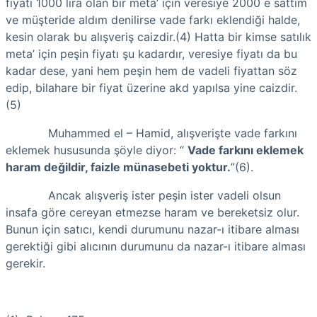
fiyatı 1000 lira olan bir meta’ için veresiye 2000 e sattım
ve müşteride aldım denilirse vade farkı eklendiği halde,
kesin olarak bu alışveriş caizdir.(4) Hatta bir kimse satılık
meta’ için peşin fiyatı şu kadardır, veresiye fiyatı da bu
kadar dese, yani hem peşin hem de vadeli fiyattan söz
edip, bilahare bir fiyat üzerine akd yapılsa yine caizdir.
(5)
Muhammed el – Hamid, alışverişte vade farkını
eklemek hususunda şöyle diyor: “
Vade farkını eklemek
haram değildir, faizle münasebeti yoktur.
”(6).
Ancak alışveriş ister peşin ister vadeli olsun
insafa göre cereyan etmezse haram ve bereketsiz olur.
Bunun için satıcı, kendi durumunu nazar-ı itibare alması
gerektiği gibi alıcının durumunu da nazar-ı itibare alması
gerekir.