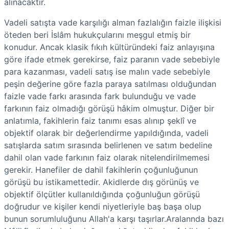
alınacaktır.
Vadeli satışta vade karşılığı alman fazlalığın faizle ilişkisi
öteden beri İslâm hukukçularını meşgul etmiş bir
konudur. Ancak klasik fıkıh kültüründeki faiz anlayışına
göre ifade etmek gerekirse, faiz paranın vade sebebiyle
para kazanması, vadeli satış ise malın vade sebebiyle
peşin değerine göre fazla paraya satılması olduğundan
faizle vade farkı arasında fark bulunduğu ve vade
farkının faiz olmadığı görüşü hâkim olmuştur. Diğer bir
anlatımla, fakihlerin faiz tanımı esas alınıp şeklî ve
objektif olarak bir değerlendirme yapıldığında, vadeli
satışlarda satım sırasında belirlenen ve satım bedeline
dahil olan vade farkının faiz olarak nitelendirilmemesi
gerekir. Hanefiler de dahil fakihlerin çoğunluğunun
görüşü bu istikamettedir. Akidlerde dış görünüş ve
objektif ölçütler kullanıldığında çoğunluğun görüşü
doğrudur ve kişiler kendi niyetleriyle baş başa olup
bunun sorumluluğunu Allah'a karşı taşırlar.Aralannda bazı