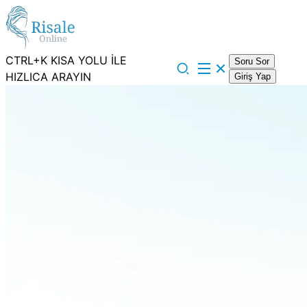
CTRL+K KISA YOLU İLE
Soru Sor
HIZLICA ARAYIN
Giriş Yap