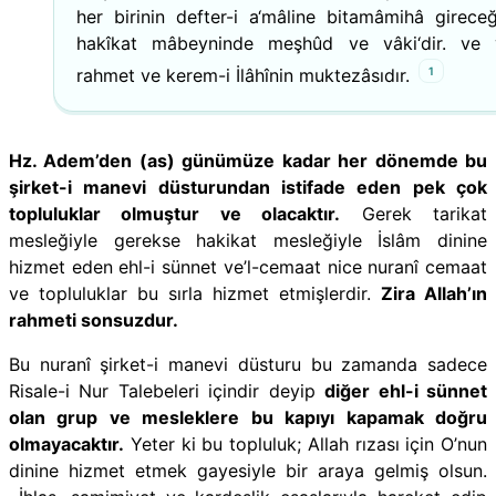
her birinin defter-i a‘mâline bitamâmihâ gireceği
hakîkat mâbeyninde meşhûd ve vâki‘dir. ve v
1
rahmet ve kerem-i İlâhînin muktezâsıdır.
Hz. Adem’den (as) günümüze kadar her dönemde bu
şirket-i manevi düsturundan istifade eden pek çok
topluluklar olmuştur ve olacaktır.
Gerek tarikat
mesleğiyle gerekse hakikat mesleğiyle İslâm dinine
hizmet eden ehl-i sünnet ve’l-cemaat nice nuranî cemaat
ve topluluklar bu sırla hizmet etmişlerdir.
Zira Allah’ın
rahmeti sonsuzdur.
Bu nuranî şirket-i manevi düsturu bu zamanda sadece
Risale-i Nur Talebeleri içindir deyip
diğer ehl-i sünnet
olan grup ve mesleklere bu kapıyı kapamak doğru
olmayacaktır.
Yeter ki bu topluluk; Allah rızası için O’nun
dinine hizmet etmek gayesiyle bir araya gelmiş olsun.