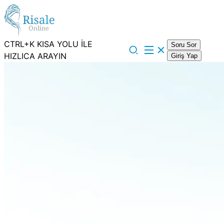
CTRL+K KISA YOLU İLE
Soru Sor
HIZLICA ARAYIN
Giriş Yap