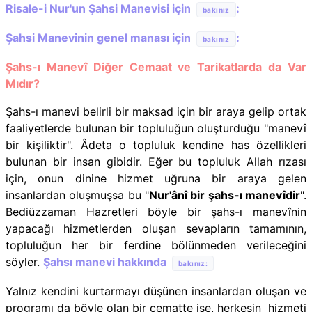
Risale-i Nur'un Şahsi Manevisi için
:
bakınız
Şahsi Manevinin genel manası için
:
bakınız
Şahs-ı Manevî Diğer Cemaat ve Tarikatlarda da Var
Mıdır?
Şahs-ı manevi belirli bir maksad için bir araya gelip ortak
faaliyetlerde bulunan bir topluluğun oluşturduğu "manevî
bir kişiliktir". Âdeta o topluluk kendine has özellikleri
bulunan bir insan gibidir. Eğer bu topluluk Allah rızası
için, onun dinine hizmet uğruna bir araya gelen
insanlardan oluşmuşsa bu "
Nur'ânî bir şahs-ı manevîdir
".
Bediüzzaman Hazretleri böyle bir şahs-ı manevînin
yapacağı hizmetlerden oluşan sevapların tamamının,
topluluğun her bir ferdine bölünmeden verileceğini
söyler.
Şahsı manevi hakkında
bakınız:
Yalnız kendini kurtarmayı düşünen insanlardan oluşan ve
programı da böyle olan bir cematte ise, herkesin hizmeti