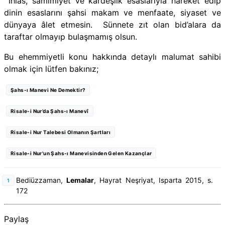
İhlas, samimiyet ve kardeşlik esaslarıyla hareket edip
dinin esaslarını şahsi makam ve menfaate, siyaset ve
dünyaya âlet etmesin. Sünnete zıt olan bid’alara da
taraftar olmayıp bulaşmamış olsun.
Bu ehemmiyetli konu hakkında detaylı malumat sahibi
olmak için lütfen bakınız;
Şahs-ı Manevi Ne Demektir?
Risale-i Nur’da Şahs-ı Manevî
Risale-i Nur Talebesi Olmanın Şartları
Risale-i Nur'un Şahs-ı Manevisinden Gelen Kazançlar
Bediüzzaman,
Lemalar
, Hayrat Neşriyat, Isparta 2015, s.
172
Paylaş