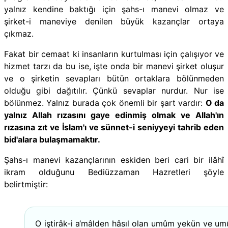
yalnız kendine baktığı için şahs-ı manevi olmaz ve
şirket-i maneviye denilen büyük kazançlar ortaya
çıkmaz.
Fakat bir cemaat ki insanların kurtulması için çalışıyor ve
hizmet tarzı da bu ise, işte onda bir manevi şirket oluşur
ve o şirketin sevapları bütün ortaklara bölünmeden
olduğu gibi dağıtılır. Çünkü sevaplar nurdur. Nur ise
bölünmez. Yalnız burada çok önemli bir şart vardır:
O da
yalnız Allah rızasını gaye edinmiş olmak ve Allah'ın
rızasına zıt ve İslam'ı ve sünnet-i seniyyeyi tahrib eden
bid'alara bulaşmamaktır.
Şahs-ı manevi kazançlarının eskiden beri cari bir ilâhî
ikram olduğunu Bediüzzaman Hazretleri şöyle
belirtmiştir:
O iştirâk-i a‘mâlden hâsıl olan umûm yekün ve um