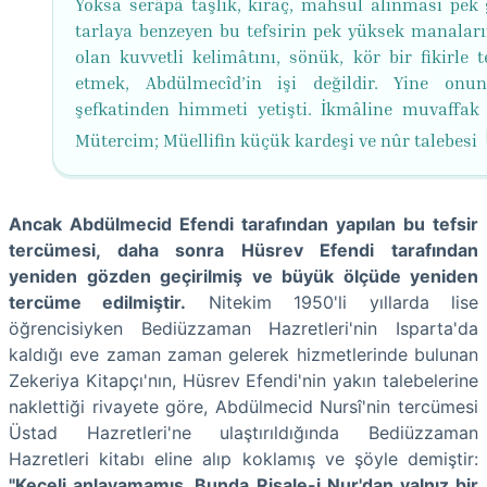
Yoksa serâpâ taşlık, kıraç, mahsul alınması pek 
tarlaya benzeyen bu tefsirin pek yüksek manaları
olan kuvvetli kelimâtını, sönük, kör bir fikirle 
etmek, Abdülmecîd’in işi değildir. Yine onun
şefkatinden himmeti yetişti. İkmâline muvaffak
Mütercim; Müellifin küçük kardeşi ve nûr talebesi
Ancak Abdülmecid Efendi tarafından yapılan bu tefsir
tercümesi, daha sonra Hüsrev Efendi tarafından
yeniden gözden geçirilmiş ve büyük ölçüde yeniden
tercüme edilmiştir.
Nitekim 1950'li yıllarda lise
öğrencisiyken Bediüzzaman Hazretleri'nin Isparta'da
kaldığı eve zaman zaman gelerek hizmetlerinde bulunan
Zekeriya Kitapçı'nın, Hüsrev Efendi'nin yakın talebelerine
naklettiği rivayete göre, Abdülmecid Nursî'nin tercümesi
Üstad Hazretleri'ne ulaştırıldığında Bediüzzaman
Hazretleri kitabı eline alıp koklamış ve şöyle demiştir:
"Keçeli anlayamamış. Bunda Risale-i Nur'dan yalnız bir