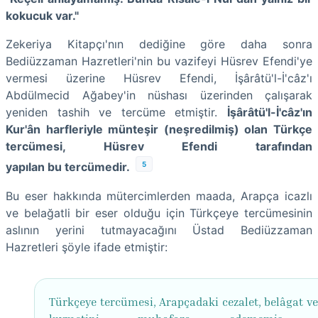
kokucuk var."
Zekeriya Kitapçı'nın dediğine göre daha sonra
Bediüzzaman Hazretleri'nin bu vazifeyi Hüsrev Efendi'ye
vermesi üzerine Hüsrev Efendi, İşârâtü'l-İ'câz'ı
Abdülmecid Ağabey'in nüshası üzerinden çalışarak
yeniden tashih ve tercüme etmiştir.
İşârâtü'l-İ'câz'ın
Kur'ân harfleriyle münteşir (neşredilmiş) olan Türkçe
tercümesi, Hüsrev Efendi tarafından
5
yapılan bu tercümedir.
Bu eser hakkında mütercimlerden maada, Arapça icazlı
ve belağatli bir eser olduğu için Türkçeye tercümesinin
aslının yerini tutmayacağını Üstad Bediüzzaman
Hazretleri şöyle ifade etmiştir:
Türkçeye tercümesi, Arapçadaki cezalet, belâgat ve