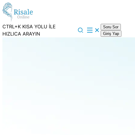
CTRL+K KISA YOLU İLE
Soru Sor
HIZLICA ARAYIN
Giriş Yap