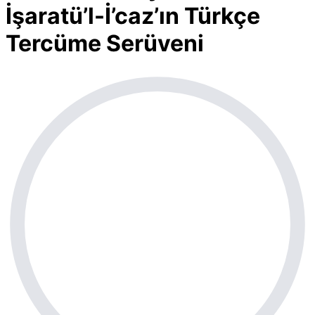
İşaratü’l-İ’caz’ın Türkçe
Tercüme Serüveni