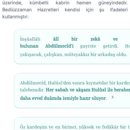
üzerinde, kümbetli kabrin hemen güneyindedir.
Bediüzzaman Hazretleri kendisi için şu ifadeleri
kullanmıştır:
İnşâallâh
âlî bir zekâ ve gay
bulunan Abdülmecîd’i
gayrete getirdi. Hul
yakışacak, çalışkan, müteyakkız bir arkadaş oldu.
Abdülmecîd, Hulûsî’den sonra kıymetdar bir kardeş
talebemdir.
Her sabah ve akşam Hulûsî ile beraber
2
daha evvel duâmda ismiyle hazır oluyor
.
Öz kardeşim ve en birinci, yüksek ve fedâkâr bir 