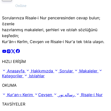
Sorularınıza Risale‑i Nur penceresinden cevap bulun;
özenle
hazırlanmış makaleleri, şerhleri ve ıstılah sözlüğünü
keşfedin;
Kur'ân‑ı Kerîm, Cevşen ve Risale‑i Nur'a tek tıkla ulaşın.
Risale Online Youtube Hesabı
Risale Online Instagram Hesabı
Risale Online X Hesabı
Risale Online Facebook Hesabı
HIZLI ERİŞİM
Anasayfa
Hakkımızda
Sorular
Makaleler
Kategoriler
Istılahlar
OKUMA
Kur'an-ı Kerim
Cevşen
رساله نور
Risale-i Nur
TAVSİYELER