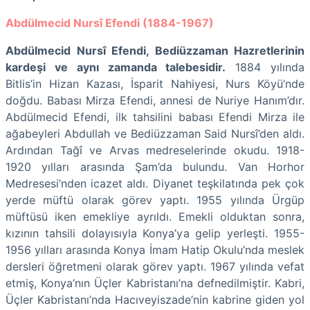
Abdülmecid Nursî Efendi (1884-1967)
Abdülmecid Nursî Efendi, Bediüzzaman Hazretlerinin
kardeşi ve aynı zamanda talebesidir.
1884 yılında
Bitlis’in Hizan Kazası, İsparit Nahiyesi, Nurs Köyü’nde
doğdu. Babası Mirza Efendi, annesi de Nuriye Hanım’dır.
Abdülmecid Efendi, ilk tahsilini babası Efendi Mirza ile
ağabeyleri Abdullah ve Bediüzzaman Said Nursî’den aldı.
Ardından Tağî ve Arvas medreselerinde okudu. 1918-
1920 yılları arasında Şam’da bulundu. Van Horhor
Medresesi’nden icazet aldı. Diyanet teşkilatında pek çok
yerde müftü olarak görev yaptı. 1955 yılında Ürgüp
müftüsü iken emekliye ayrıldı. Emekli olduktan sonra,
kızının tahsili dolayısıyla Konya’ya gelip yerleşti. 1955-
1956 yılları arasında Konya İmam Hatip Okulu’nda meslek
dersleri öğretmeni olarak görev yaptı. 1967 yılında vefat
etmiş, Konya’nın Üçler Kabristanı’na defnedilmiştir. Kabri,
Üçler Kabristanı’nda Hacıveyiszade’nin kabrine giden yol