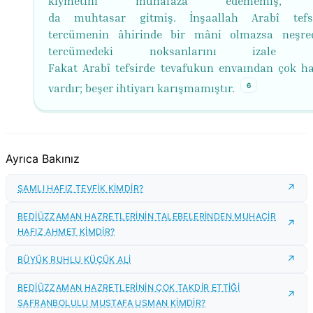
kıymetini muhafaza edememiş, 
da muhtasar gitmiş. İnşaallah Arabî tefs
tercümenin âhirinde bir mâni olmazsa neşred
tercümedeki noksanlarını izale ed
Fakat Arabî tefsirde tevafukun envaından çok ha
6
vardır; beşer ihtiyarı karışmamıştır.
Ayrıca Bakınız
ŞAMLI HAFIZ TEVFİK KİMDİR?
BEDİÜZZAMAN HAZRETLERİNİN TALEBELERİNDEN MUHACİR
HAFIZ AHMET KİMDİR?
BÜYÜK RUHLU KÜÇÜK ALİ
BEDİÜZZAMAN HAZRETLERİNİN ÇOK TAKDİR ETTİĞİ
SAFRANBOLULU MUSTAFA USMAN KİMDİR?