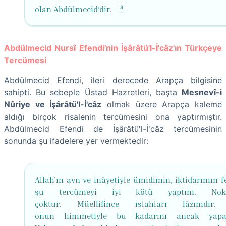
3
olan Abdülmecîd’dir.
Abdülmecid Nursî Efendi'nin İşârâtü'l-İ'câz'ın Türkçeye
Tercümesi
Abdülmecid Efendi, ileri derecede Arapça bilgisine
sahipti. Bu sebeple Üstad Hazretleri, başta
Mesnevî-i
Nûriye ve İşârâtü'l-İ'câz
olmak üzere Arapça kaleme
aldığı birçok risalenin tercümesini ona yaptırmıştır.
Abdülmecid Efendi de İşârâtü'l-İ'câz tercümesinin
sonunda şu ifadelere yer vermektedir:
Allah’ın avn ve inâyetiyle ümidimin, iktidarımın f
şu tercümeyi iyi kötü yaptım. Noksâ
çoktur. Müellifince ıslahları lâzımdır.
onun himmetiyle bu kadarını ancak yapab