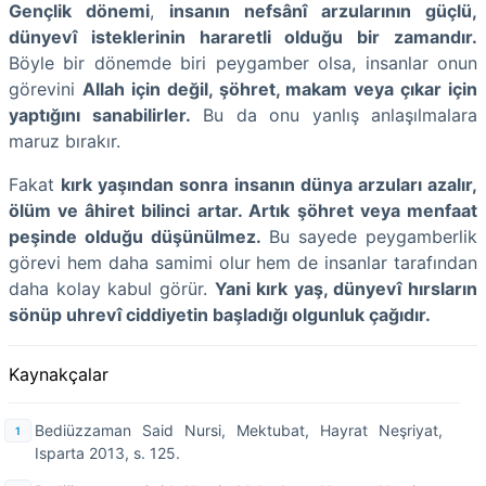
Gençlik dönemi
,
insanın
nefsânî arzularının güçlü,
dünyevî isteklerinin hararetli olduğu bir zamandır.
Böyle bir dönemde biri peygamber olsa, insanlar onun
görevini
Allah için değil, şöhret, makam veya çıkar için
yaptığını sanabilirler.
Bu da onu yanlış anlaşılmalara
maruz bırakır.
Fakat
kırk yaşından sonra
insanın dünya arzuları azalır,
ölüm ve âhiret bilinci artar. Artık
şöhret veya menfaat
peşinde olduğu düşünülmez.
Bu sayede peygamberlik
görevi hem daha samimi olur hem de insanlar tarafından
daha kolay kabul görür.
Yani kırk yaş, dünyevî hırsların
sönüp uhrevî ciddiyetin başladığı olgunluk çağıdır.
Kaynakçalar
Bediüzzaman Said Nursi, Mektubat, Hayrat Neşriyat,
Isparta 2013, s. 125.