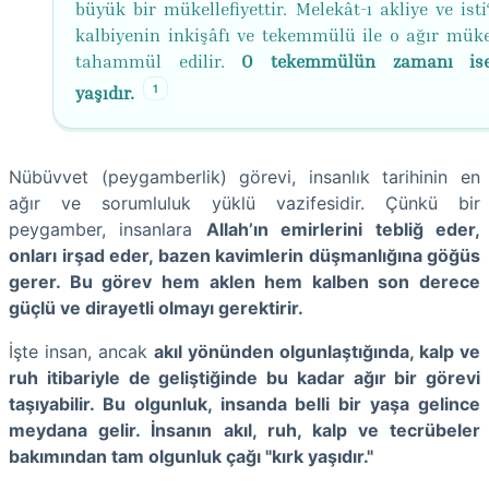
büyük bir mükellefiyettir. Melekât-ı akliye ve isti
kalbiyenin inkişâfı ve tekemmülü ile o ağır mükel
tahammül edilir.
O tekemmülün zamanı ise
1
yaşıdır.
Nübüvvet (peygamberlik) görevi, insanlık tarihinin en
ağır ve sorumluluk yüklü vazifesidir. Çünkü bir
peygamber, insanlara
Allah’ın emirlerini tebliğ eder,
onları irşad eder, bazen kavimlerin düşmanlığına göğüs
gerer. Bu görev hem aklen hem kalben son derece
güçlü ve dirayetli olmayı gerektirir.
İşte insan, ancak
akıl yönünden olgunlaştığında, kalp ve
ruh itibariyle de geliştiğinde bu kadar ağır bir görevi
taşıyabilir. Bu olgunluk, insanda belli bir yaşa gelince
meydana gelir. İnsanın
akıl, ruh, kalp ve tecrübeler
bakımından tam olgunluk çağı "kırk yaşıdır."