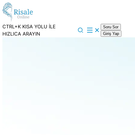
CTRL+K KISA YOLU İLE
Soru Sor
HIZLICA ARAYIN
Giriş Yap