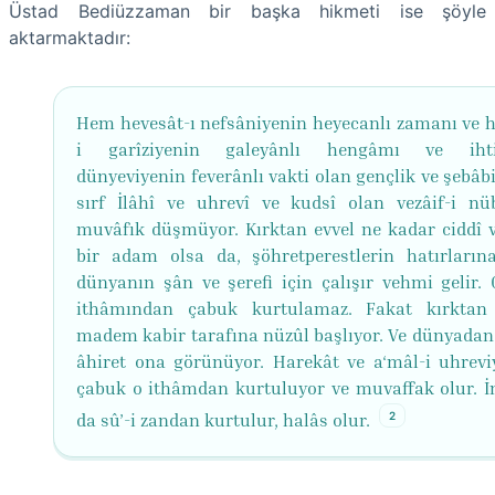
Üstad Bediüzzaman bir başka hikmeti ise şöyle
aktarmaktadır:
Hem hevesât-ı nefsâniyenin heyecanlı zamanı ve h
i garîziyenin galeyânlı hengâmı ve ihtir
dünyeviyenin feverânlı vakti olan gençlik ve şebâbi
sırf İlâhî ve uhrevî ve kudsî olan vezâif-i nü
muvâfık düşmüyor. Kırktan evvel ne kadar ciddî v
bir adam olsa da, şöhretperestlerin hatırlarına
dünyanın şân ve şerefi için çalışır vehmi gelir. 
ithâmından çabuk kurtulamaz. Fakat kırktan
madem kabir tarafına nüzûl başlıyor. Ve dünyadan 
âhiret ona görünüyor. Harekât ve a‘mâl-i uhrevi
çabuk o ithâmdan kurtuluyor ve muvaffak olur. İ
2
da sû’-i zandan kurtulur, halâs olur.