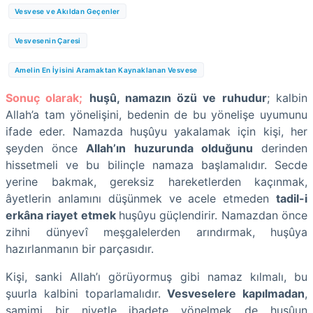
Vesvese ve Akıldan Geçenler
Vesvesenin Çaresi
Amelin En İyisini Aramaktan Kaynaklanan Vesvese
Sonuç olarak;
huşû, namazın özü ve ruhudur
; kalbin
Allah’a tam yönelişini, bedenin de bu yönelişe uyumunu
ifade eder. Namazda huşûyu yakalamak için kişi, her
şeyden önce
Allah’ın huzurunda olduğunu
derinden
hissetmeli ve bu bilinçle namaza başlamalıdır. Secde
yerine bakmak, gereksiz hareketlerden kaçınmak,
âyetlerin anlamını düşünmek ve acele etmeden
tadil-i
erkâna riayet etmek
huşûyu güçlendirir. Namazdan önce
zihni dünyevî meşgalelerden arındırmak, huşûya
hazırlanmanın bir parçasıdır.
Kişi, sanki Allah’ı görüyormuş gibi namaz kılmalı, bu
şuurla kalbini toparlamalıdır.
Vesveselere kapılmadan
,
samimi bir niyetle ibadete yönelmek de huşûun