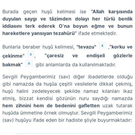
Burada geçen huşû kelimesi ise
“Allah karşısında
duyulan saygı ve tâzimden dolayı her türlü benlik
iddiasını terk ederek O’na boyun eğme ve bunun
hareketlere yansıyan tezahürü”
ifade etmektedir.
4
Bunlarla beraber huşû kelimesi,
"tevazu"
,
“korku ve
5
çekinme”
,
“çaresiz ve endişeli gözlerle
6
bakmak”
gibi anlamlarda da kullanılmaktadır.
Sevgili Peygamberimiz (sav) diğer ibadetlerde olduğu
gibi namazda da huşûa çeşitli vesilelerle dikkat çekmiş,
huşû halini zedeleyecek şekilde namaz kılanları ikaz
etmiş, bizzat kendisi gözünün nuru saydığı namazda
hem zihnini hem de bedenini gafletten
uzak tutarak
huşûda ümmetine örnek olmuştur. Sevgili Peygamberimiz
(sav) huşûyu ifade eden bir hadiste şöyle buyurmaktadır: