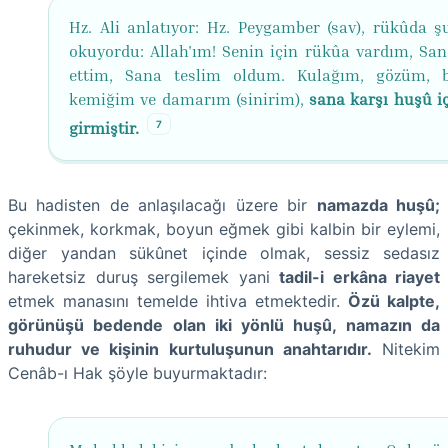
Hz. Ali anlatıyor: Hz. Peygamber (sav), rükûda ş
okuyordu: Allah'ım! Senin için rükûa vardım, Sa
ettim, Sana teslim oldum. Kulağım, gözüm, 
kemiğim ve damarım (sinirim),
sana karşı huşû iç
7
girmiştir.
Bu hadisten de anlaşılacağı üzere bir
namazda huşû;
çekinmek, korkmak, boyun eğmek gibi kalbin bir eylemi,
diğer yandan sükûnet içinde olmak, sessiz sedasız
hareketsiz duruş sergilemek yani
tadil-i erkâna riayet
etmek manasını temelde ihtiva etmektedir.
Özü kalpte,
görünüşü bedende olan iki yönlü huşû, namazın da
ruhudur ve kişinin kurtuluşunun anahtarıdır.
Nitekim
Cenâb-ı Hak şöyle buyurmaktadır: