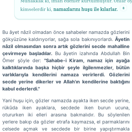
Muhakkak ki, iman edenler kurtulmuştur. Onlar öy
8
kimselerdir ki,
namazlarını huşu ile kılarlar.
Bu âyet nâzil olmadan önce sahabeler namazda gözlerini
gökyüzüne kaldırıyorlar, sağa sola bakınıyorlardı.
Âyetin
nâzil olmasından sonra artık gözlerini secde mahalline
çevirmeye başladılar.
Bu âyetin izahında Abdullah Bin
Ömer şöyle der:
"Sahabe-i Kiram, namaz için ayağa
kalktıklarında başka hiçbir şeyle ilgilenmezler, bütün
varlıklarıyla kendilerini namaza verirlerdi. Gözlerini
secde yerine dikerler ve Allah'ın kendilerine baktığını
kabul ederlerdi."
Yani huşu için, gözler namazda ayakta iken secde yerine,
rükûda iken ayaklara, secdede iken burun ucuna,
otururken iki elleri arasına bakmalıdır. Bu söylenilen
yerlere bakıp da gözler etrafa kaymazsa, el parmaklarını
celsede açmak ve secdede bir birine yapıştırmakla