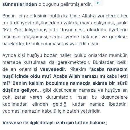
11
sünnetlerinden
olduğunu belirtmişlerdir.
Bunun için de kişinin bütün kalbiyle Allah’a yönelerek her
türlü dünyevî düşünceden uzak durmaya çalışması, sanki
"Kâbe"de kılıyormuş gibi düşünmesi, okuduğu âyetlerin
mânasını düşünmesi, secde yerine bakması ve gereksiz
hareketlerde bulunmaması tavsiye edilmiştir.
Ayrıca kişi huşûyu bozan halleri bulup onlardan mümkün
mertebe kurtulması da gerekmektedir. Bunlardan belki
de en önemlisi
vesvesedir.
Nitekim
"acaba namazım
huşû içinde oldu mu? Acaba Allah namazı mı kabul etti
mi? Benim kalbim bozulmuş namazda aklıma bir sürü
düşüne geliyor...
gibi düşünceler namaza ve huşûya en
çok zarar veren durumlardır. İnsan bu düşüncelere
kapılmadan elinden geldiği kadar namaz ibadetini
yapması namazın kabulü için zaten yeterlidir.
Vesvese ile ilgili detaylı izah için lütfen bakınız;