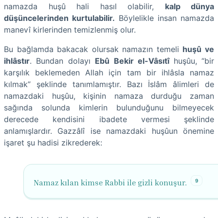
namazda huşû hali hasıl olabilir,
kalp dünya
düşüncelerinden kurtulabilir.
Böylelikle insan namazda
manevî kirlerinden temizlenmiş olur.
Bu bağlamda bakacak olursak namazın temeli
huşû ve
ihlâstır
. Bundan dolayı
Ebû Bekir el-Vâsıtî
huşûu, “bir
karşılık beklemeden Allah için tam bir ihlâsla namaz
kılmak” şeklinde tanımlamıştır. Bazı İslâm âlimleri de
namazdaki huşûu, kişinin namaza durduğu zaman
sağında solunda kimlerin bulunduğunu bilmeyecek
derecede kendisini ibadete vermesi şeklinde
anlamışlardır. Gazzâlî ise namazdaki huşûun önemine
işaret şu hadisi zikrederek:
9
Namaz kılan kimse Rabbi ile gizli konuşur.