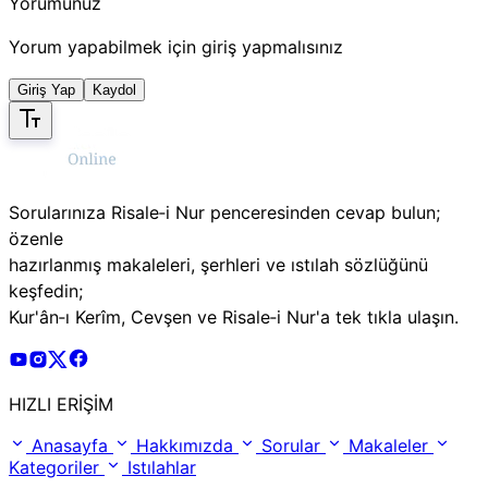
Yorumunuz
Yorum yapabilmek için giriş yapmalısınız
Giriş Yap
Kaydol
Sorularınıza Risale‑i Nur penceresinden cevap bulun;
özenle
hazırlanmış makaleleri, şerhleri ve ıstılah sözlüğünü
keşfedin;
Kur'ân‑ı Kerîm, Cevşen ve Risale‑i Nur'a tek tıkla ulaşın.
Risale Online Youtube Hesabı
Risale Online Instagram Hesabı
Risale Online X Hesabı
Risale Online Facebook Hesabı
HIZLI ERİŞİM
Anasayfa
Hakkımızda
Sorular
Makaleler
Kategoriler
Istılahlar