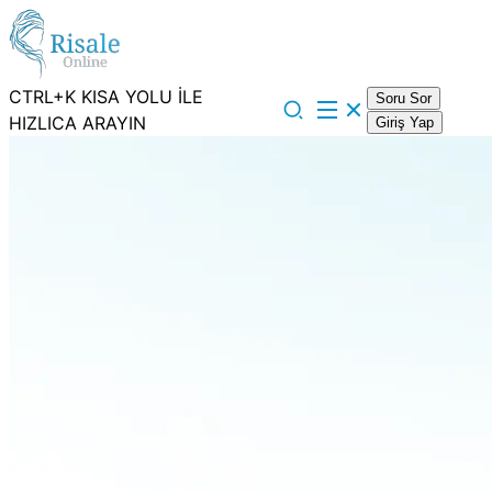
CTRL+K KISA YOLU İLE
Soru Sor
HIZLICA ARAYIN
Giriş Yap