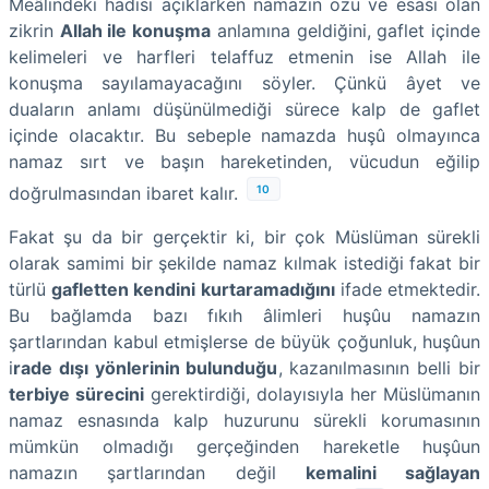
Meâlindeki hadisi açıklarken namazın özü ve esası olan
zikrin
Allah ile konuşma
anlamına geldiğini, gaflet içinde
kelimeleri ve harfleri telaffuz etmenin ise Allah ile
konuşma sayılamayacağını söyler. Çünkü âyet ve
duaların anlamı düşünülmediği sürece kalp de gaflet
içinde olacaktır. Bu sebeple namazda huşû olmayınca
namaz sırt ve başın hareketinden, vücudun eğilip
10
doğrulmasından ibaret kalır.
Fakat şu da bir gerçektir ki, bir çok Müslüman sürekli
olarak samimi bir şekilde namaz kılmak istediği fakat bir
türlü
gafletten kendini kurtaramadığını
ifade etmektedir.
Bu bağlamda bazı fıkıh âlimleri huşûu namazın
şartlarından kabul etmişlerse de büyük çoğunluk, huşûun
i
rade dışı yönlerinin bulunduğu
, kazanılmasının belli bir
terbiye sürecini
gerektirdiği, dolayısıyla her Müslümanın
namaz esnasında kalp huzurunu sürekli korumasının
mümkün olmadığı gerçeğinden hareketle huşûun
namazın şartlarından değil
kemalini sağlayan