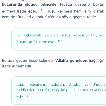
huzurunda olduğu bilinciyle
tevazu gösterip boyun
1
eğmeyi ifade eder.
Huşû kelimesi hem isim olarak
hem de türevleri olarak Kur'ân'da şöyle geçmektedir:
Ve ağlayarak çeneleri üstü kapanıyorlar, o 
2
huşûunu da artırıyor.
Burada geçen huşû kelimesi
"Allah'a gönülden bağlılığı"
ifade etmektedir.
İman edenlerin kalpleri, Allah'ı ve O'ndan
hakikatleri hatırlayarak huşu ile dolma zamanı 
3
mi?