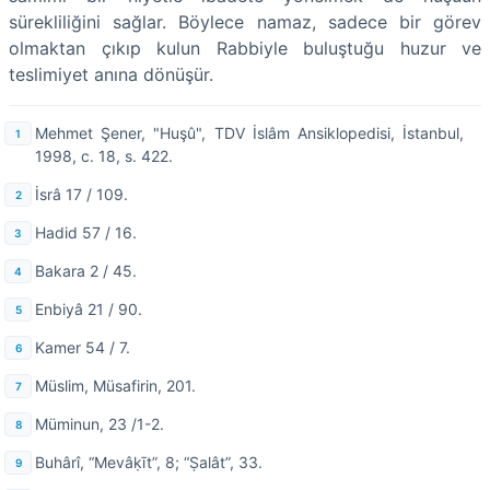
sürekliliğini sağlar. Böylece namaz, sadece bir görev
olmaktan çıkıp kulun Rabbiyle buluştuğu huzur ve
teslimiyet anına dönüşür.
Mehmet Şener, "Huşû", TDV İslâm Ansiklopedisi, İstanbul,
1998, c. 18, s. 422.
İsrâ 17 / 109.
Hadid 57 / 16.
Bakara 2 / 45.
Enbiyâ 21 / 90.
Kamer 54 / 7.
Müslim, Müsafirin, 201.
Müminun, 23 /1-2.
Buhârî, “Mevâḳīt”, 8; “Ṣalât”, 33.