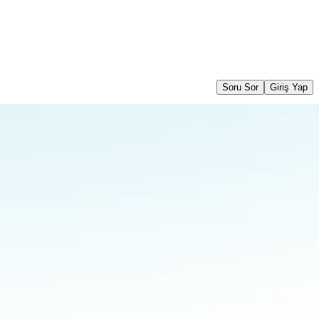
Soru Sor
Giriş Yap