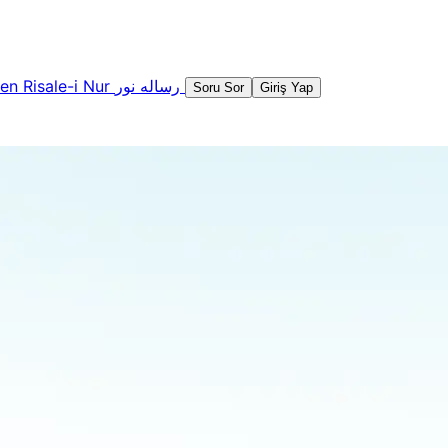
şen
Risale-i Nur
رساله نور
Soru Sor
Giriş Yap