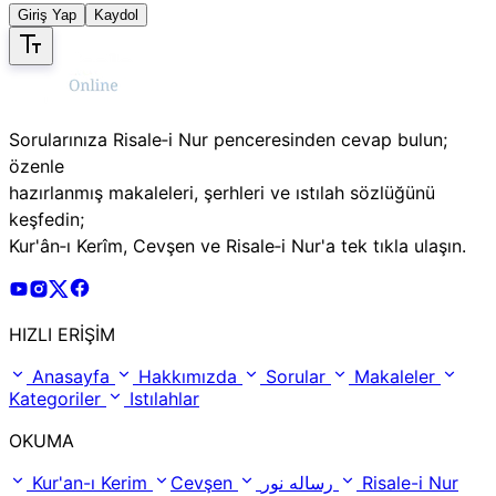
Giriş Yap
Kaydol
Sorularınıza Risale‑i Nur penceresinden cevap bulun;
özenle
hazırlanmış makaleleri, şerhleri ve ıstılah sözlüğünü
keşfedin;
Kur'ân‑ı Kerîm, Cevşen ve Risale‑i Nur'a tek tıkla ulaşın.
Risale Online Youtube Hesabı
Risale Online Instagram Hesabı
Risale Online X Hesabı
Risale Online Facebook Hesabı
HIZLI ERİŞİM
Anasayfa
Hakkımızda
Sorular
Makaleler
Kategoriler
Istılahlar
OKUMA
Kur'an-ı Kerim
Cevşen
رساله نور
Risale-i Nur