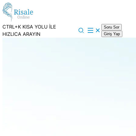
CTRL+K KISA YOLU İLE
Soru Sor
HIZLICA ARAYIN
Giriş Yap