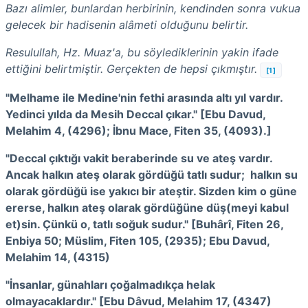
Bazı alimler, bunlardan herbirinin, kendinden sonra vukua
gelecek bir hadisenin alâmeti olduğunu belirtir.
Resulullah, Hz. Muaz'a, bu söylediklerinin yakin ifade
ettiğini belirtmiştir. Gerçekten de hepsi çıkmıştır.
[1]
"Melhame ile Medine'nin fethi arasında altı yıl vardır.
Yedinci yılda da Mesih Deccal çıkar." [Ebu Davud,
Melahim 4, (4296); İbnu Mace, Fiten 35, (4093).]
"Deccal çıktığı vakit beraberinde su ve ateş vardır.
Ancak halkın ateş olarak gördüğü tatlı sudur; halkın su
olarak gördüğü ise yakıcı bir ateştir. Sizden kim o güne
ererse, halkın ateş olarak gördüğüne düş(meyi kabul
et)sin. Çünkü o, tatlı soğuk sudur." [Buhârî, Fiten 26,
Enbiya 50; Müslim, Fiten 105, (2935); Ebu Davud,
Melahim 14, (4315)
"İnsanlar, günahları çoğalmadıkça helak
olmayacaklardır." [Ebu Dâvud, Melahim 17, (4347)