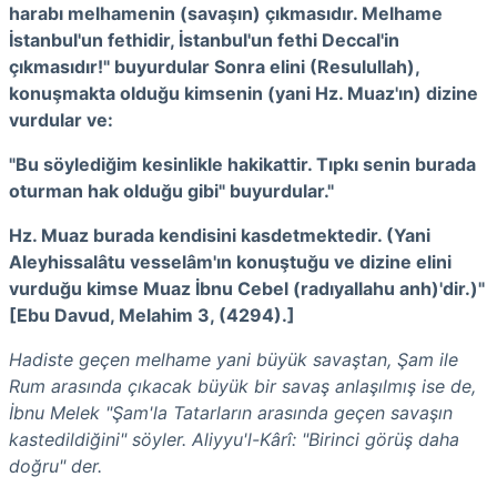
harabı melhamenin (savaşın) çıkmasıdır. Melhame
İstanbul'un fethidir, İstanbul'un fethi Deccal'in
çıkmasıdır!" buyurdular Sonra elini (Resulullah),
konuşmakta olduğu kimsenin (yani Hz. Muaz'ın) dizine
vurdular ve:
"Bu söylediğim kesinlikle hakikattir. Tıpkı senin burada
oturman hak olduğu gibi" buyurdular."
Hz. Muaz burada kendisini kasdetmektedir. (Yani
Aleyhissalâtu vesselâm'ın konuştuğu ve dizine elini
vurduğu kimse Muaz İbnu Cebel (radıyallahu anh)'dir.)"
[Ebu Davud, Melahim 3, (4294).]
Hadiste geçen melhame yani büyük savaştan, Şam ile
Rum arasında çıkacak büyük bir savaş anlaşılmış ise de,
İbnu Melek "Şam'la Tatarların arasında geçen savaşın
kastedildiğini" söyler. Aliyyu'l-Kârî: "Birinci görüş daha
doğru" der.