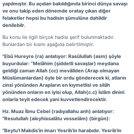
yapılmıştır. Bu açıdan bakıldığında birinci dünya savaşı
ve onu takip eden dönemde oratay çıkan diğer
felaketler hepsi bu hadisin şümulüne dahildir
denilebilr.
Bu konu ile ilgili birçok hadisi şerif bulunmaktadır.
Bunlardan bir kısmı aşağıda belirtilmiştir.
"Ebû Hureyre (ra) anlatıyor: Rasûlullah (asm) şöyle
buyurdular: “Melâhim (şiddetli savaşlar) meydana
geldiği zaman Allah (cc) mevâlîden (Arap olmayan
Müslümanlardan) öyle bir ordu gönderecek ki, atların
cinsi yönünden Arapların en kıymetlisi ve silâh
yönünden onların en iyisi olup, Allah(c.c) İslâm dinini
onlarla teyit edecek yani kuvvetlendirecektir.
Hz. Muaz İbnu Cebel (radıyallahu anh) anlatıyor:
"Resulullah (aleyhissalâtu vesselâm) (birgün):
"Beytu'l Makdis'in imarı Yesrib'in harabıdır. Yesrib'in