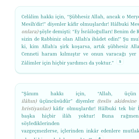
Celâlim hakkı için, “Şübhesiz Allah, ancak o Mer
Mesîh’dir!” diyenler kâfir olmuşlardır! Hâlbuki Me
onlara)
şöyle demişti: “Ey İsrâiloğulları! Benim de
sizin de Rabbiniz olan Allah’a ibâdet edin!” Şu m
ki, kim Allah’a şirk koşarsa, artık şübhesiz All
Cenneti haram kılmıştır ve onun varacağı yer a
5
Zâlimler için hiçbir yardımcı da yoktur."
"Şânım hakkı için, “Allah, ü
ilâhın)
üçüncüsüdür”
diyenler
(teslis akidesine
hristiyanlar)
kâfir olmuşlardır! Hâlbuki tek bir 
başka hiçbir ilâh yoktur! Buna rağme
söylediklerinden
vazgeçmezlerse,
içlerinden
inkâr
edenlere
mutla
6