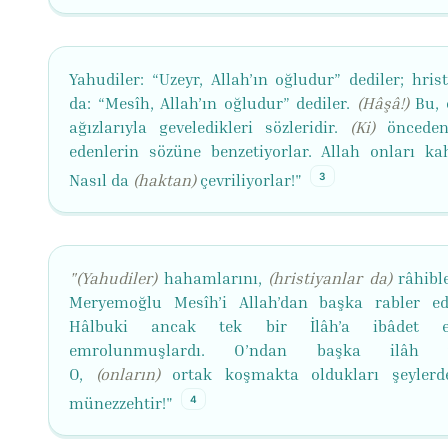
Yahudiler: “Uzeyr, Allah’ın oğludur” dediler; hris
da: “Mesîh, Allah’ın oğludur” dediler.
(Hâşâ!)
Bu, 
ağızlarıyla geveledikleri sözleridir.
(Ki)
önceden
edenlerin sözüne benzetiyorlar. Allah onları kah
3
Nasıl da
(haktan)
çevriliyorlar!"
"(Yahudiler)
hahamlarını,
(hristiyanlar da)
râhible
Meryemoğlu Mesîh’i Allah’dan başka rabler edi
Hâlbuki ancak tek bir İlâh’a ibâdet e
emrolunmuşlardı. O’ndan başka ilâh y
O,
(onların)
ortak koşmakta oldukları şeylerd
4
münezzehtir!"