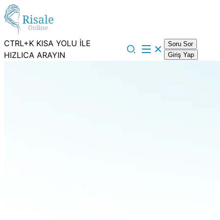
CTRL+K KISA YOLU İLE
Soru Sor
HIZLICA ARAYIN
Giriş Yap