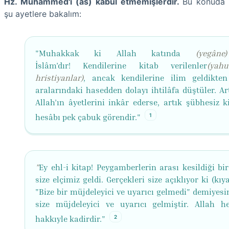
Hz. Muhammed'i (as) kabul etmemişlerdir.
Bu konuda
şu ayetlere bakalım:
"Muhakkak ki Allah katında
(yegâne)
İslâm’dır! Kendilerine kitab verilenler
(yah
hristiyanlar)
, ancak kendilerine ilim geldikte
aralarındaki hasedden dolayı ihtilâfa düştüler. Ar
Allah’ın âyetlerini inkâr ederse, artık şübhesiz k
1
hesâbı pek çabuk görendir."
"
Ey ehl-i kitap! Peygamberlerin arası kesildiği bi
size elçimiz geldi. Gerçekleri size açıklıyor ki (kıy
"Bize bir müjdeleyici ve uyarıcı gelmedi" demiyesin
size müjdeleyici ve uyarıcı gelmiştir. Allah h
2
hakkıyle kadirdir."