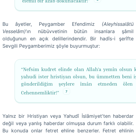
elemli bir azab dokunacaktır!"
Bu âyetler, Peygamber Efendimiz
(Aleyhissalâtü
Vesselâm)
’ın nübüvvetinin bütün insanlara şâmil
olduğunun en açık delillerindendir. Bir hadîs-i şerîfte
Sevgili Peygamberimiz şöyle buyurmuştur:
“Nefsim kudret elinde olan Allah’a yemîn olsun ki
yahudi ister hristiyan olsun, bu ümmetten beni iş
gönderildiğim şeylere îmân etmeden ölen
7
Cehennemliktir!”
Yalnız bir Hristiyan veya Yahudî İslâmiyet'ten haberdar
değil veya yanlış haberdar olmuşsa durum farklı olabilir.
Bu konuda onlar fetret ehline benzerler. Fetret ehlinin