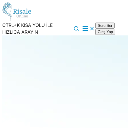
CTRL+K KISA YOLU İLE
Soru Sor
HIZLICA ARAYIN
Giriş Yap