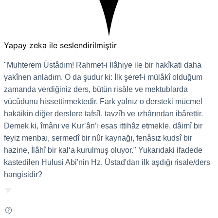
Yapay zeka ile seslendirilmiştir
"Muhterem Üstâdım! Rahmet-i İlâhiye ile bir hakîkati daha
yakînen anladım. O da şudur ki: İlk şeref-i mülâkî olduğum
zamanda verdiğiniz ders, bütün risâle ve mektublarda
vücûdunu hissettirmektedir. Fark yalnız o dersteki mücmel
hakāikin diğer derslere tafsîl, tavzîh ve ızhârından ibârettir.
Demek ki, îmânı ve Kur’ân’ı esas ittihâz etmekle, dâimî bir
feyiz menbaı, sermedî bir nûr kaynağı, fenâsız kudsî bir
hazine, İlâhî bir kal‘a kurulmuş oluyor." Yukarıdaki ifadede
kastedilen Hulusi Abi'nin Hz. Üstad'dan ilk aşdığı risale/ders
hangisidir?