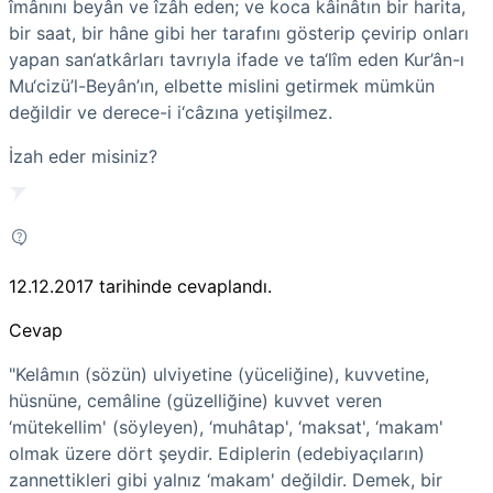
îmânını beyân ve îzâh eden; ve koca kâinâtın bir harita,
bir saat, bir hâne gibi her tarafını gösterip çevirip onları
yapan san‘atkârları tavrıyla ifade ve ta‘lîm eden Kur’ân-ı
Mu‘cizü’l-Beyân’ın, elbette mislini getirmek mümkün
değildir ve derece-i i‘câzına yetişilmez.
İzah eder misiniz?
12.12.2017
tarihinde cevaplandı.
Cevap
"Kelâmın (sözün) ulviyetine (yüceliğine), kuvvetine,
hüsnüne, cemâline (güzelliğine) kuvvet veren
‘mütekellim' (söyleyen), ‘muhâtap', ‘maksat', ‘makam'
olmak üzere dört şeydir. Ediplerin (edebiyaçıların)
zannettikleri gibi yalnız ‘makam' değildir. Demek, bir