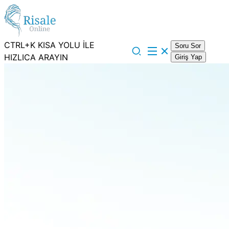
CTRL+K KISA YOLU İLE
Soru Sor
HIZLICA ARAYIN
Giriş Yap