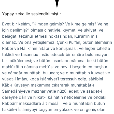
Yapay zeka ile seslendirilmiştir
Evet bir kelâm, “Kimden gelmiş? Ve kime gelmiş? Ve ne
için denilmiş?” olması cihetiyle, kıymeti ve ulviyeti ve
belâgati tezâhür etmesi noktasından, Kur’ân’ın misli
olamaz. Ve ona yetişilemez. Çünki Kur’ân, bütün âlemlerin
Rabbi ve Hâlik’ının hitâbı ve konuşması; ve hiçbir cihette
taklîdi ve tasannuu ihsâs edecek bir emâre bulunmayan
bir mükâlemesi; ve bütün insanların nâmına, belki bütün
mahlûkātın nâmına meb‘ûs; ve nev‘-i beşerin en meşhur
ve nâmdâr muhâtabı bulunan; ve o muhâtabın kuvvet ve
vüs‘at-i îmânı, koca İslâmiyet’i tereşşuh edip, sâhibini
Kāb-ı Kavseyn makamına çıkararak muhâtabât-ı
Samedâniyeye mazhariyetle nüzûl eden; ve saa­det-i
dâreyne dâir ve hilkat-i kâinâtın neticelerine ve ondaki
Rabbânî maksadlara âit mesâili ve o muhâtabın bütün
hakāik-i İslâmiyeyi taşıyan en yüksek ve en geniş olan