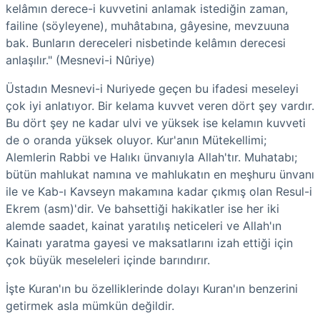
kelâmın derece-i kuvvetini anlamak istediğin zaman,
failine (söyleyene), muhâtabına, gâyesine, mevzuuna
bak. Bunların dereceleri nisbetinde kelâmın derecesi
anlaşılır." (Mesnevi-i Nûriye)
Üstadın Mesnevi-i Nuriyede geçen bu ifadesi meseleyi
çok iyi anlatıyor. Bir kelama kuvvet veren dört şey vardır.
Bu dört şey ne kadar ulvi ve yüksek ise kelamın kuvveti
de o oranda yüksek oluyor. Kur'anın Mütekellimi;
Alemlerin Rabbi ve Halıkı ünvanıyla Allah'tır. Muhatabı;
bütün mahlukat namına ve mahlukatın en meşhuru ünvanı
ile ve Kab-ı Kavseyn makamına kadar çıkmış olan Resul-i
Ekrem (asm)'dir. Ve bahsettiği hakikatler ise her iki
alemde saadet, kainat yaratılış neticeleri ve Allah'ın
Kainatı yaratma gayesi ve maksatlarını izah ettiği için
çok büyük meseleleri içinde barındırır.
İşte Kuran'ın bu özelliklerinde dolayı Kuran'ın benzerini
getirmek asla mümkün değildir.