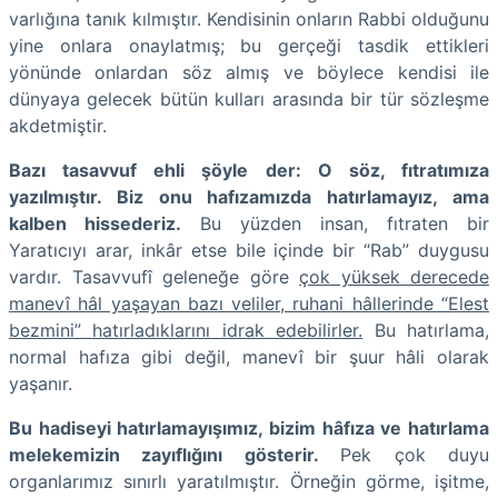
varlığına tanık kılmıştır. Kendisinin onların Rabbi olduğunu
yine onlara onaylatmış; bu gerçeği tasdik ettikleri
yönünde onlardan söz almış ve böylece kendisi ile
dünyaya gelecek bütün kulları arasında bir tür sözleşme
akdetmiştir.
Bazı tasavvuf ehli şöyle der: O söz, fıtratımıza
yazılmıştır. Biz onu hafızamızda hatırlamayız, ama
kalben hissederiz.
Bu yüzden insan, fıtraten bir
Yaratıcıyı arar, inkâr etse bile içinde bir “Rab” duygusu
vardır. Tasavvufî geleneğe göre
çok yüksek derecede
manevî hâl yaşayan bazı veliler, ruhani hâllerinde “Elest
bezmini” hatırladıklarını idrak edebilirler.
Bu hatırlama,
normal hafıza gibi değil, manevî bir şuur hâli olarak
yaşanır.
Bu hadiseyi hatırlamayışımız, bizim hâfıza ve hatırlama
melekemizin zayıflığını gösterir.
Pek çok duyu
organlarımız sınırlı yaratılmıştır. Örneğin görme, işitme,