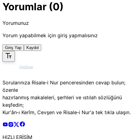
Yorumlar (0)
Yorumunuz
Yorum yapabilmek için giriş yapmalısınız
Giriş Yap
Kaydol
Sorularınıza Risale‑i Nur penceresinden cevap bulun;
özenle
hazırlanmış makaleleri, şerhleri ve ıstılah sözlüğünü
keşfedin;
Kur'ân‑ı Kerîm, Cevşen ve Risale‑i Nur'a tek tıkla ulaşın.
Risale Online Youtube Hesabı
Risale Online Instagram Hesabı
Risale Online X Hesabı
Risale Online Facebook Hesabı
HIZLI ERİŞİM