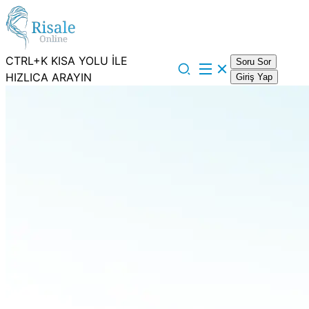
CTRL+K KISA YOLU İLE
Soru Sor
HIZLICA ARAYIN
Giriş Yap