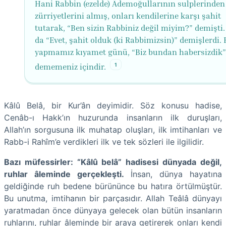
Hani Rabbin (ezelde) Âdemoğullarının sulplerinden
zürriyetlerini almış, onları kendilerine karşı şahit
tutarak, “Ben sizin Rabbiniz değil miyim?” demişti.
da “Evet, şahit olduk (ki Rabbimizsin)” demişlerdi. 
yapmamız kıyamet günü, “Biz bundan habersizdik”
1
dememeniz içindir.
Kâlû Belâ, bir Kur’ân deyimidir. Söz konusu hadise,
Cenâb-ı Hakk’ın huzurunda insanların ilk duruşları,
Allah’ın sorgusuna ilk muhatap oluşları, ilk imtihanları ve
Rabb-i Rahîm’e verdikleri ilk ve tek sözleri ile ilgilidir.
Bazı müfessirler: “Kâlû belâ” hadisesi dünyada değil,
ruhlar âleminde gerçekleşti.
İnsan, dünya hayatına
geldiğinde ruh bedene bürününce bu hatıra örtülmüştür.
Bu unutma, imtihanın bir parçasıdır. Allah Teâlâ dünyayı
yaratmadan önce dünyaya gelecek olan bütün insanların
ruhlarını, ruhlar âleminde bir araya getirerek onları kendi