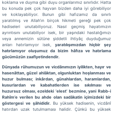
koklama ve duyma gibi duyu organlarımız sınırlıdır. Hatta
bu konuda pek çok hayvan bizden daha iyi görebiliyor
ve koklayabiliyor. Bunun gibi hafızamız da sınırlı
yaratılmış ve Allah’ın birçok hikmeti gereği pek çok
hadiseleri unutabiliyoruz. Nasıl geçmiş hayatımızın
ayrıntısını unutabiliyor isek, bir yaşındaki hastalığımızı
veya annemizin sütüne şiddetli ihtiyâç duyduğumuz
anları hatırlamıyor isek,
yaratılışımızdan hiçbir şey
hatırlamıyor oluşumuz da bizim hâfıza ve hatırlama
gücümüzün zaafiyetindendir.
Dünyada rûhumuzun ve vicdânımızın iyilikten, hayır ve
hasenâttan, güzel ahlâktan, olgunluktan hoşlanması ve
huzur bulması; inkârdan, günahlardan, haramlardan,
kusurlardan ve kabahatlerden ise sıkılması ve
huzursuz olması, ezeldeki ‘elest’ bezmine, yani Rabb-i
Rahîm’e verilen bu ahde olan sadâkatin içimizdeki bir
göstergesi ve şâhididir.
Bu yüksek hadisenin, vicdânî
hatırdan uzak tutulmaması halidir. Çünkü bu yüksek