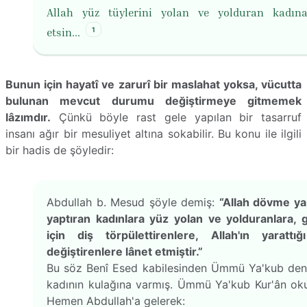
Allah yüz tüylerini yolan ve yolduran kadın
1
etsin...
Bunun için hayatî ve zarurî bir maslahat yoksa, vücutta
bulunan mevcut durumu değiştirmeye gitmemek
lâzımdır.
Çünkü böyle rast gele yapılan bir tasarruf
insanı ağır bir mesuliyet altına sokabilir. Bu konu ile ilgili
bir hadis de şöyledir:
Abdullah b. Mesud şöyle demiş:
“Allah dövme y
yaptıran kadınlara yüz yolan ve yolduranlara, g
için diş törpülettirenlere, Allah'ın yarattığ
değiştirenlere lânet etmiştir.”
Bu söz Benî Esed kabilesinden Ümmü Ya'kub deni
kadının kulağına varmış. Ümmü Ya'kub Kur'ân oku
Hemen Abdullah'a gelerek: