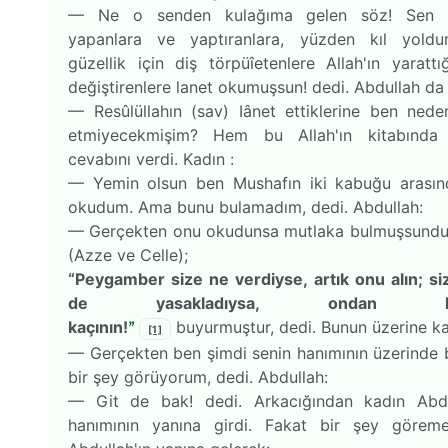
— Ne o senden kulağıma gelen söz! Sen
yapanlara ve yaptı­ranlara, yüzden kıl yoldur
güzellik için diş törpüîetenlere Allah'ın yarattığ
değiştirenlere lanet okumuşsun! dedi. Abdullah da 
— Resûlüllahın (sav) Iânet ettiklerine ben ne­de
etmiyecekmişim? Hem bu Allah'ın kitabında v
cevabını verdi. Kadın :
— Yemin olsun ben Mushafın iki kabuğu arasınd
okudum. Ama bunu bulamadım, dedi. Abdullah:
— Gerçekten onu okudunsa mutlaka bulmuşsundur
(Azze ve Celle);
“Peygamber size ne verdiyse, artık onu alın; si
de yasakladıysa, ondan h
kaçının!
”
buyurmuştur, dedi. Bunun üzerine ka
[1]
— Gerçekten ben şimdi senin hanımının üzerinde
bir şey görüyorum, dedi. Abdullah:
— Git de bak! dedi. Arkacığından kadın Abdu
hanımının yanı­na girdi. Fakat bir şey görem