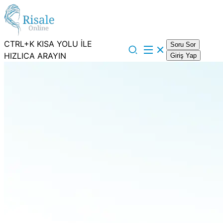
CTRL+K KISA YOLU İLE
Soru Sor
HIZLICA ARAYIN
Giriş Yap