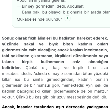
Abdullah'ın yanına gelerek:
— Bir şey görmedim, dedi. Abdullah:
— Bana bak, bu olsaydı biz onunla bir arada ola
2
Mukabele­sinde bulundu.”
Sonuç olarak fıkıh âlimleri bu hadisten hareket ederek,
yüzünde sakal ve bıyık biten kadının onları
gidermesinin caiz olacağını; ancak kaşları inceltmenin,
tabi şeklinden çıkarmanın, kirpikleri düzeltmenin veya
takma kirpik kullanmanın caiz olmadığını
belirtirler.
Çünkü diş, kaş ve kirpik birer aza
mesabesindedir. Aslında olmayıp sonradan biten yüzdeki
kıllar ise bu sınıfa girmediğinden, kadının bunları
gidermesin de bir mahzur görülmemektedir. Aynı şekilde
kadının bacağındaki kılları gidermesinde de bir mahzur
yoktur. Çünkü bu kaş gibi bir uzuv mesabesinde değildir.
Ancak, insanlar tarafından aşırı derecede yadırganan