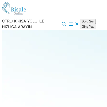
CTRL+K KISA YOLU İLE
Soru Sor
HIZLICA ARAYIN
Giriş Yap