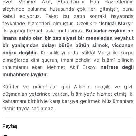
Evet Mehmet Akif, Abdülhamid Han Hazretlerinin
aleyhinde bulunma hususunda çok ileri gitmiştir, bunu
kabul ediyoruz. Fakat bu zatın sonraki hayatında
fevkalade hizmetleri olmuştur. Özellikle “
İstiklâl Marşı”
ile yaptığı hizmeti asla unutulamaz.
Bu kadar coşkun bir
imana sahip olan bir zatı siyasi bir meseleden veyahut
bir yanlışından dolayı bütün bütün silmek, vicdanen
doğru değildir.
Karanlık yıllarda İstiklâl Marşı ile körpe
dimağlarda dinî şuurun, imanî cehdin ve İslâmî bilincin
tohumlarını eken Mehmet Akif Ersoy,
nefrete değil
muhabbete layıktır.
Kâfirler ve münafıklar gibi Allah'ın apaçık ve gizli
düşmanları yeterince varken, İslâmiyet'e hizmet etmiş iki
kahramanı birbiriyle karşı karşıya getirmek Müslümanlara
hiçbir fayda sağlamaz.
Paylaş