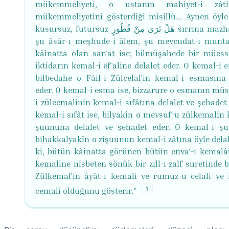
mükemmeliyeti, o ustanın mahiyet-i zâtiy
mükemmeliyetini gösterdiği misillü... Aynen öyle
kusursuz, futursuz هَلْ تَرَى مِنْ فُطُورٍ sırrına mazhar olan
şu âsâr-ı meşhude-i âlem, şu mevcudat-ı munt
kâinatta olan san'at ise; bilmüşahede bir müessir
iktidarın kemal-i ef'aline delalet eder. O kemal-i ef
bilbedahe o Fâil-i Zülcelal'in kemal-i esmasına 
eder. O kemal-i esma ise, bizzarure o esmanın m
i zülcemalinin kemal-i sıfâtına delalet ve şehadet
kemal-i sıfât ise, bilyakîn o mevsuf-u zülkemalin 
şuununa delalet ve şehadet eder. O kemal-i şu
bihakkalyakîn o zîşuunun kemal-i zâtına öyle delal
ki, bütün kâinatta görünen bütün enva'-ı kemalâ
kemaline nisbeten sönük bir zıll-ı zaîf suretinde b
Zülkemal'in âyât-ı kemali ve rumuz-u celali ve i
1
cemali olduğunu gösterir."