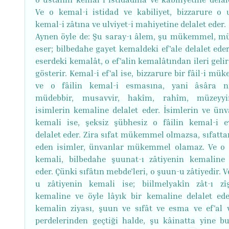
Ve o kemal-i istidad ve kabiliyet, bizzarure o 
kemal-i zâtına ve ulviyet-i mahiyetine delalet eder.
Aynen öyle de: Şu saray-ı âlem, şu mükemmel, m
eser; bilbedahe gayet kemaldeki ef'ale delalet ede
eserdeki kemalât, o ef'alin kemalâtından ileri geli
gösterir. Kemal-i ef'al ise, bizzarure bir fâil-i m
ve o fâilin kemal-i esmasına, yani âsâra n
müdebbir, musavvir, hakîm, rahîm, müzeyyi
isimlerin kemaline delalet eder. İsimlerin ve ünv
kemali ise, şeksiz şübhesiz o fâilin kemal-i e
delalet eder. Zira sıfat mükemmel olmazsa, sıfatta
eden isimler, ünvanlar mükemmel olamaz. Ve o 
kemali, bilbedahe şuunat-ı zâtiyenin kemaline 
eder. Çünki sıfâtın mebde'leri, o şuun-u zâtiyedir. 
u zâtiyenin kemali ise; biilmelyakîn zât-ı z
kemaline ve öyle lâyık bir kemaline delalet ede
kemalin ziyası, şuun ve sıfât ve esma ve ef'al 
perdelerinden geçtiği halde, şu kâinatta yine b