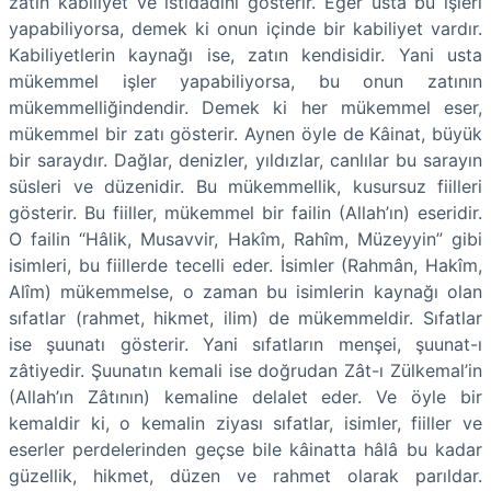
zatın kabiliyet ve istidadını gösterir. Eğer usta bu işleri
yapabiliyorsa, demek ki onun içinde bir kabiliyet vardır.
Kabiliyetlerin kaynağı ise, zatın kendisidir. Yani usta
mükemmel işler yapabiliyorsa, bu onun zatının
mükemmelliğindendir. Demek ki her mükemmel eser,
mükemmel bir zatı gösterir. Aynen öyle de Kâinat, büyük
bir saraydır. Dağlar, denizler, yıldızlar, canlılar bu sarayın
süsleri ve düzenidir. Bu mükemmellik, kusursuz fiilleri
gösterir. Bu fiiller, mükemmel bir failin (Allah’ın) eseridir.
O failin “Hâlik, Musavvir, Hakîm, Rahîm, Müzeyyin” gibi
isimleri, bu fiillerde tecelli eder. İsimler (Rahmân, Hakîm,
Alîm) mükemmelse, o zaman bu isimlerin kaynağı olan
sıfatlar (rahmet, hikmet, ilim) de mükemmeldir. Sıfatlar
ise şuunatı gösterir. Yani sıfatların menşei, şuunat-ı
zâtiyedir. Şuunatın kemali ise doğrudan Zât-ı Zülkemal’in
(Allah’ın Zâtının) kemaline delalet eder. Ve öyle bir
kemaldir ki, o kemalin ziyası sıfatlar, isimler, fiiller ve
eserler perdelerinden geçse bile kâinatta hâlâ bu kadar
güzellik, hikmet, düzen ve rahmet olarak parıldar.