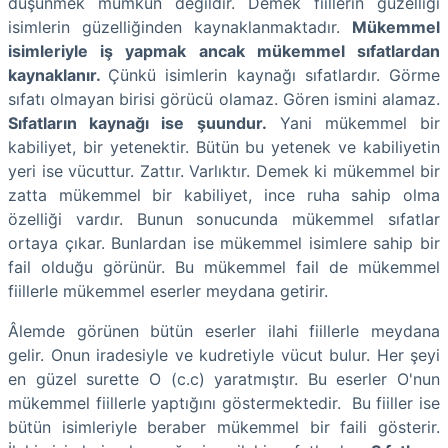
düşünmek mümkün değildir. Demek fiillerin güzelliği
isimlerin güzelliğinden kaynaklanmaktadır.
Mükemmel
isimleriyle iş yapmak ancak mükemmel sıfatlardan
kaynaklanır.
Çünkü isimlerin kaynağı sıfatlardır. Görme
sıfatı olmayan birisi görücü olamaz. Gören ismini alamaz.
Sıfatların kaynağı ise şuundur.
Yani mükemmel bir
kabiliyet, bir yetenektir. Bütün bu yetenek ve kabiliyetin
yeri ise vücuttur. Zattır. Varlıktır. Demek ki mükemmel bir
zatta mükemmel bir kabiliyet, ince ruha sahip olma
özelliği vardır. Bunun sonucunda mükemmel sıfatlar
ortaya çıkar. Bunlardan ise mükemmel isimlere sahip bir
fail olduğu görünür. Bu mükemmel fail de mükemmel
fiillerle mükemmel eserler meydana getirir.
Âlemde görünen bütün eserler ilahi fiillerle meydana
gelir. Onun iradesiyle ve kudretiyle vücut bulur. Her şeyi
en güzel surette O (c.c) yaratmıştır. Bu eserler O'nun
mükemmel fiillerle yaptığını göstermektedir. Bu fiiller ise
bütün isimleriyle beraber mükemmel bir faili gösterir.