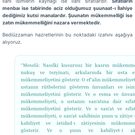
İlahi isimlerin kaynağı ise ilahi sıfatlardır.
Sıfatların
menbaı ise tabirinde aciz olduğumuz şuunaat-ı İlahiye
dediğimiz kutsi manalardır. Şuunatın mükemmelliği ise
zatın mükemmelliğini nazara vermektedir.
Bediüzzaman hazretlerinin bu noktadaki izahını aşağıya
alıyoruz.
"Meselâ: Nasılki kusursuz bir kasrın mükemm
nukuş ve tezyinatı, arkalarında bir usta ef
mükemmeliyetini gösterir. O ef'alin mükemmeliyeti,
ustanın rütbelerini gösteren ünvanları ve isim
mükemmeliyetini gösterir. Ve o esma ve ünvan
mükemmeliyeti, o ustanın san'atına dair sıfat
mükemmeliyetini gösterir. Ve o san'at ve sıfat
mükemmeliyeti, o san'at sahibinin şuun-u zâtiye 
kabiliyet ve istidad-ı zâtiyesinin mükemmel
gösterir. Ve o şuun ve kabiliyet-i zât