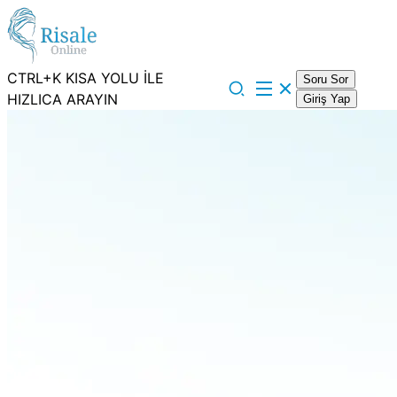
CTRL+K KISA YOLU İLE
Soru Sor
HIZLICA ARAYIN
Giriş Yap