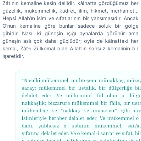
Zâtının kemaline kesin delildir. kâinatta gördüğümüz her
güzellik, mükemmellik, kudret, ilim, hikmet, merhamet…
Hepsi Allah’ın isim ve sıfatlarının bir yansımasıdır. Ancak
O’nun kemaline göre bunlar sadece soluk bir gölge
gibidir. Nasıl ki güneşin ışığı aynalarda görünür ama
güneşin aslı çok daha güçlüdür; öyle de kâinattaki her
kemal, Zât-ı Zülkemal olan Allah’ın sonsuz kemalinin bir
işaretidir.
"Nasılki mükemmel, muhteşem, münakkaş, müzey
saray; mükemmel bir ustalık, bir dülgerliğe bi
delalet eder. Ve mükemmel fiil olan o dülge
nakkaşlık; bizzarure mükemmel bir fâile, bir usta
mühendise ve "nakkaş ve musavvir" gibi ün
isimleriyle beraber delalet eder. Ve mükemmel o 
dahi, şübhesiz o ustanın mükemmel, san'at
sıfatına delalet eder. Ve o kemal-i san'at ve sıfat, b
o ustanın kemal-i istidadına ve kabiliyetine delal