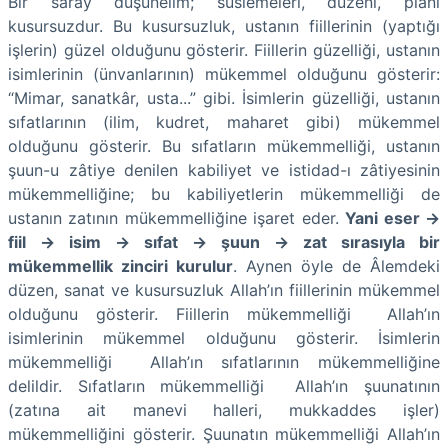
Bir saray düşünelim; süslemeleri, düzeni, planı
kusursuzdur. Bu kusursuzluk, ustanın fiillerinin (yaptığı
işlerin) güzel olduğunu gösterir. Fiillerin güzelliği, ustanın
isimlerinin (ünvanlarının) mükemmel olduğunu gösterir:
“Mimar, sanatkâr, usta...” gibi. İsimlerin güzelliği, ustanın
sıfatlarının (ilim, kudret, maharet gibi) mükemmel
olduğunu gösterir. Bu sıfatların mükemmelliği, ustanın
şuun-u zâtiye denilen kabiliyet ve istidad-ı zâtiyesinin
mükemmelliğine; bu kabiliyetlerin mükemmelliği de
ustanın zatının mükemmelliğine işaret eder.
Yani eser →
fiil → isim → sıfat → şuun → zat sırasıyla bir
mükemmellik zinciri kurulur
. Aynen öyle de Âlemdeki
düzen, sanat ve kusursuzluk Allah’ın fiillerinin mükemmel
olduğunu gösterir. Fiillerin mükemmelliği Allah’ın
isimlerinin mükemmel olduğunu gösterir. İsimlerin
mükemmelliği Allah’ın sıfatlarının mükemmelliğine
delildir. Sıfatların mükemmelliği Allah’ın şuunatının
(zatına ait manevi halleri, mukkaddes işler)
mükemmelliğini gösterir. Şuunatın mükemmelliği Allah’ın