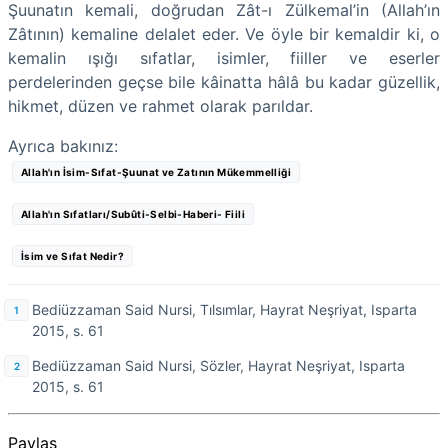
Şuunatın kemali, doğrudan Zât-ı Zülkemal’in (Allah’ın
Zâtının) kemaline delalet eder. Ve öyle bir kemaldir ki, o
kemalin ışığı sıfatlar, isimler, fiiller ve eserler
perdelerinden geçse bile kâinatta hâlâ bu kadar güzellik,
hikmet, düzen ve rahmet olarak parıldar.
Ayrıca bakınız:
Allah'ın İsim-Sıfat-Şuunat ve Zatının Mükemmelliği
Allah'ın Sıfatları/Subûti-Selbi-Haberi- Fiili
İsim ve Sıfat Nedir?
Bediüzzaman Said Nursi, Tılsımlar, Hayrat Neşriyat, Isparta
2015, s. 61
Bediüzzaman Said Nursi, Sözler, Hayrat Neşriyat, Isparta
2015, s. 61
Paylaş