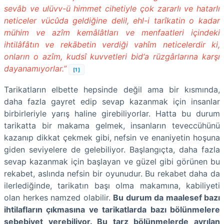
sevâb ve ulüvv-ü himmet cihetiyle çok zararlı ve hatarlı
neticeler vücûda geldiğine delil, ehl-i tarîkatin o kadar
mühim ve azîm kemâlâtları ve menfaatleri içindeki
ihtilâfâtın ve rekābetin verdiği vahîm neticelerdir ki,
onların o azîm, kudsî kuvvetleri bid‘a rüzgârlarına karşı
dayanamıyorlar.”
[1]
Tarikatların elbette hepsinde değil ama bir kısmında,
daha fazla gayret edip sevap kazanmak için insanlar
birbirleriyle yarış haline girebiliyorlar. Hatta bu durum
tarikatta bir makama gelmek, insanların teveccühünü
kazanıp dikkat çekmek gibi, nefsin ve enaniyetin hoşuna
giden seviyelere de gelebiliyor. Başlangıçta, daha fazla
sevap kazanmak için başlayan ve güzel gibi görünen bu
rekabet, aslında nefsin bir oyunudur. Bu rekabet daha da
ilerlediğinde, tarikatın başı olma makamına, kabiliyeti
olan herkes namzed olabilir.
Bu durum da maalesef bazı
ihtilafların çıkmasına ve tarikatlarda bazı bölünmelere
sebebiyet verebiliyor. Bu tarz bölünmelerde ayrılan