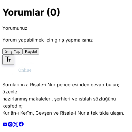
Yorumlar (0)
Yorumunuz
Yorum yapabilmek için giriş yapmalısınız
Giriş Yap
Kaydol
Sorularınıza Risale‑i Nur penceresinden cevap bulun;
özenle
hazırlanmış makaleleri, şerhleri ve ıstılah sözlüğünü
keşfedin;
Kur'ân‑ı Kerîm, Cevşen ve Risale‑i Nur'a tek tıkla ulaşın.
Risale Online Youtube Hesabı
Risale Online Instagram Hesabı
Risale Online X Hesabı
Risale Online Facebook Hesabı