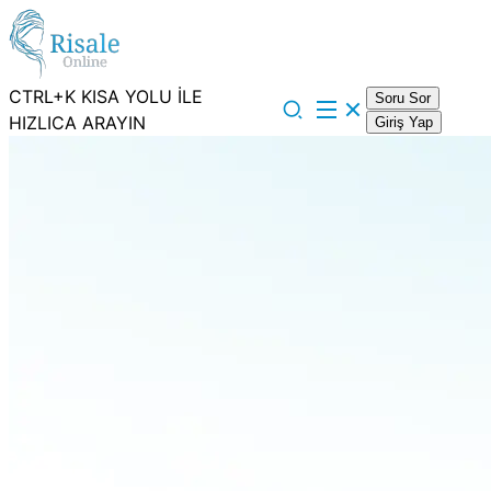
CTRL+K KISA YOLU İLE
Soru Sor
HIZLICA ARAYIN
Giriş Yap