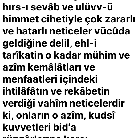
hırs-ı sevâb ve ulüvv-ü
himmet cihetiyle çok zararlı
ve hatarlı neticeler vücûda
geldiğine delil, ehl-i
tarîkatin o kadar mühim ve
azîm kemâlâtları ve
menfaatleri içindeki
ihtilâfâtın ve rekābetin
verdiği vahîm neticelerdir
ki, onların o azîm, kudsî
kuvvetleri bid‘a