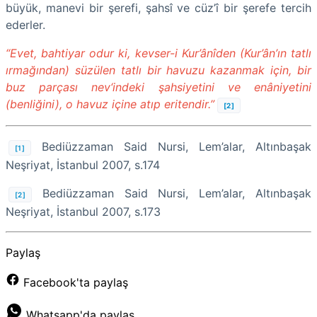
büyük, manevi bir şerefi, şahsî ve cüz’î bir şerefe tercih
ederler.
“Evet, bahtiyar odur ki, kevser-i Kur’ânîden (Kur’ân’ın tatlı
ırmağından) süzülen tatlı bir havuzu kazanmak için, bir
buz parçası nev‘indeki şahsiyetini ve enâniyetini
(benliğini), o havuz içine atıp eritendir.”
[2]
Bediüzzaman Said Nursi, Lem’alar, Altınbaşak
[1]
Neşriyat, İstanbul 2007, s.174
Bediüzzaman Said Nursi, Lem’alar, Altınbaşak
[2]
Neşriyat, İstanbul 2007, s.173
Paylaş
Facebook'ta paylaş
Whatsapp'da paylaş