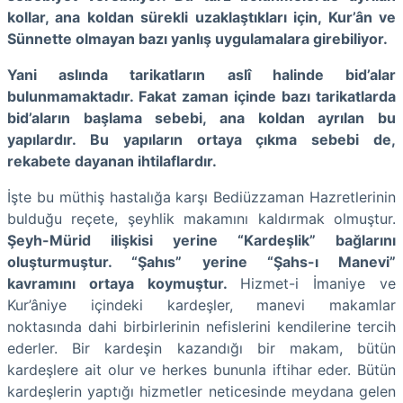
kollar, ana koldan sürekli uzaklaştıkları için, Kur’ân ve
Sünnette olmayan bazı yanlış uygulamalara girebiliyor.
Yani aslında tarikatların aslî halinde bid’alar
bulunmamaktadır. Fakat zaman içinde bazı tarikatlarda
bid’aların başlama sebebi, ana koldan ayrılan bu
yapılardır. Bu yapıların ortaya çıkma sebebi de,
rekabete dayanan ihtilaflardır.
İşte bu müthiş hastalığa karşı Bediüzzaman Hazretlerinin
bulduğu reçete, şeyhlik makamını kaldırmak olmuştur.
Şeyh-Mürid ilişkisi yerine “Kardeşlik” bağlarını
oluşturmuştur. “Şahıs” yerine “Şahs-ı Manevi”
kavramını ortaya koymuştur.
Hizmet-i İmaniye ve
Kur’âniye içindeki kardeşler, manevi makamlar
noktasında dahi birbirlerinin nefislerini kendilerine tercih
ederler. Bir kardeşin kazandığı bir makam, bütün
kardeşlere ait olur ve herkes bununla iftihar eder. Bütün
kardeşlerin yaptığı hizmetler neticesinde meydana gelen