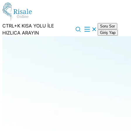
CTRL+K KISA YOLU İLE
Soru Sor
HIZLICA ARAYIN
Giriş Yap