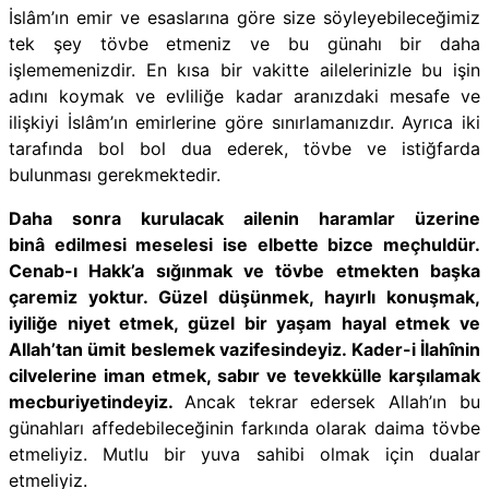
İslâm’ın emir ve esaslarına göre size söyleyebileceğimiz
tek şey tövbe etmeniz ve bu günahı bir daha
işlememenizdir. En kısa bir vakitte ailelerinizle bu işin
adını koymak ve evliliğe kadar aranızdaki mesafe ve
ilişkiyi İslâm’ın emirlerine göre sınırlamanızdır. Ayrıca iki
tarafında bol bol dua ederek, tövbe ve istiğfarda
bulunması gerekmektedir.
Daha sonra kurulacak ailenin haramlar üzerine
binâ edilmesi meselesi ise elbette bizce meçhuldür.
Cenab-ı Hakk’a sığınmak ve tövbe etmekten başka
çaremiz yoktur. Güzel düşünmek, hayırlı konuşmak,
iyiliğe niyet etmek, güzel bir yaşam hayal etmek ve
Allah’tan ümit beslemek vazifesindeyiz. Kader-i İlahînin
cilvelerine iman etmek, sabır ve tevekkülle karşılamak
mecburiyetindeyiz.
Ancak tekrar edersek Allah’ın bu
günahları affedebileceğinin farkında olarak daima tövbe
etmeliyiz. Mutlu bir yuva sahibi olmak için dualar
etmeliyiz.