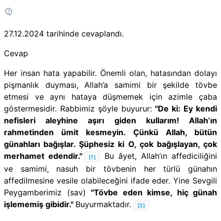
27.12.2024
tarihinde cevaplandı.
Cevap
Her insan hata yapabilir. Önemli olan, hatasından dolayı
pişmanlık duyması, Allah’a samimi bir şekilde tövbe
etmesi ve aynı hataya düşmemek için azimle çaba
göstermesidir. Rabbimiz şöyle buyurur:
"De ki: Ey kendi
nefisleri aleyhine aşırı giden kullarım! Allah’ın
rahmetinden ümit kesmeyin. Çünkü Allah, bütün
günahları bağışlar. Şüphesiz ki O, çok bağışlayan, çok
merhamet edendir."
Bu âyet, Allah’ın affediciliğini
[1]
ve samimi, nasuh bir tövbenin her türlü günahın
affedilmesine vesile olabileceğini ifade eder. Yine Sevgili
Peygamberimiz (sav)
"Tövbe eden kimse, hiç günah
işlememiş gibidir."
Buyurmaktadır.
[2]