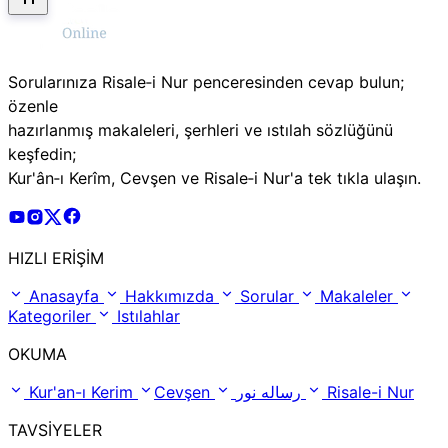
Sorularınıza Risale‑i Nur penceresinden cevap bulun;
özenle
hazırlanmış makaleleri, şerhleri ve ıstılah sözlüğünü
keşfedin;
Kur'ân‑ı Kerîm, Cevşen ve Risale‑i Nur'a tek tıkla ulaşın.
Risale Online Youtube Hesabı
Risale Online Instagram Hesabı
Risale Online X Hesabı
Risale Online Facebook Hesabı
HIZLI ERİŞİM
Anasayfa
Hakkımızda
Sorular
Makaleler
Kategoriler
Istılahlar
OKUMA
Kur'an-ı Kerim
Cevşen
رساله نور
Risale-i Nur
TAVSİYELER