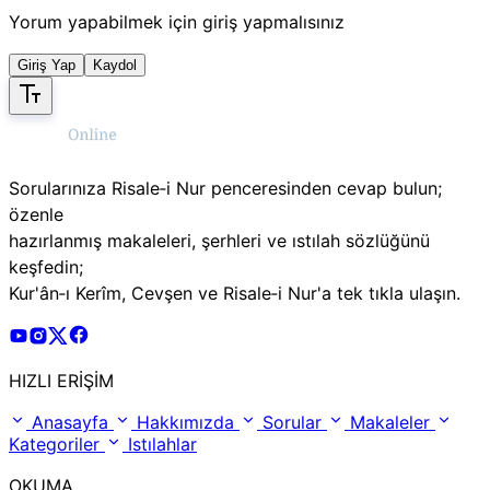
Yorum yapabilmek için giriş yapmalısınız
Giriş Yap
Kaydol
Sorularınıza Risale‑i Nur penceresinden cevap bulun;
özenle
hazırlanmış makaleleri, şerhleri ve ıstılah sözlüğünü
keşfedin;
Kur'ân‑ı Kerîm, Cevşen ve Risale‑i Nur'a tek tıkla ulaşın.
Risale Online Youtube Hesabı
Risale Online Instagram Hesabı
Risale Online X Hesabı
Risale Online Facebook Hesabı
HIZLI ERİŞİM
Anasayfa
Hakkımızda
Sorular
Makaleler
Kategoriler
Istılahlar
OKUMA