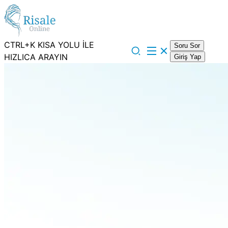
CTRL+K KISA YOLU İLE
Soru Sor
HIZLICA ARAYIN
Giriş Yap