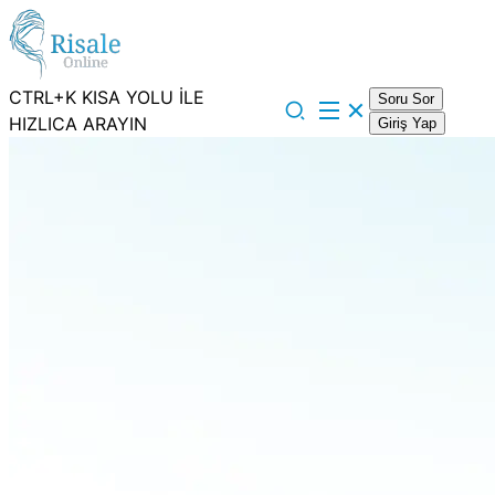
CTRL+K KISA YOLU İLE
Soru Sor
HIZLICA ARAYIN
Giriş Yap