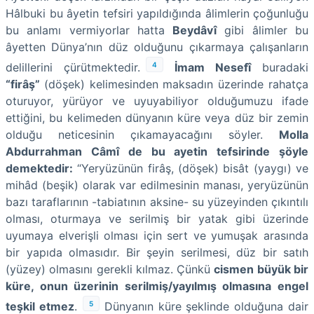
Hâlbuki bu âyetin tefsiri yapıldığında âlimlerin çoğunluğu
bu anlamı vermiyorlar hatta
Beydâvî
gibi âlimler bu
âyetten Dünya’nın düz olduğunu çıkarmaya çalışanların
4
delillerini çürütmektedir.
İmam Nesefî
buradaki
“firâş”
(döşek) kelimesinden maksadın üzerinde rahatça
oturuyor, yürüyor ve uyuyabiliyor olduğumuzu ifade
ettiğini, bu kelimeden dünyanın küre veya düz bir zemin
olduğu neticesinin çıkamayacağını söyler.
Molla
Abdurrahman Câmî de bu ayetin tefsirinde şöyle
demektedir:
“Yeryüzünün firâş, (döşek) bisât (yaygı) ve
mihâd (beşik) olarak var edilmesinin manası, yeryüzünün
bazı taraflarının -tabiatının aksine- su yüzeyinden çıkıntılı
olması, oturmaya ve serilmiş bir yatak gibi üzerinde
uyumaya elverişli olması için sert ve yumuşak arasında
bir yapıda olmasıdır. Bir şeyin serilmesi, düz bir satıh
(yüzey) olmasını gerekli kılmaz. Çünkü
cismen büyük bir
küre, onun üzerinin serilmiş/yayılmış olmasına engel
5
teşkil etmez
.
Dünyanın küre şeklinde olduğuna dair