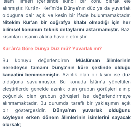
İslâm ilimleri içerisinde ikincil bir konu olarak ele
alınmıştır. Kur’ân-ı Kerîm’de Dünya’nın düz ya da yuvarlak
olduğuna dair açık ve kesin bir ifade bulunmamaktadır.
Nitekim Kur'an bir coğrafya kitabı olmadığı için her
bilimsel konunun teknik detaylarını aktarmamıştır.
Bazı
kısımları insanın aklına havale etmiştir.
Kur'ân'a Göre Dünya Düz mü? Yuvarlak mı?
Bu konuyu değerlendiren
Müslüman âlimlerinin
neredeyse tamamı Dünya’nın küre şeklinde olduğu
kanaatini benimsemiştir.
Azınlık olan bir kısım ise düz
olduğunu savunmuştur. Bu konuda İslâm'a yöneltilen
eleştirilerde genelde azınlık olan grubun görüşleri alınıp
çoğunluk olan grubun görüşleri ise değerlendirmeye
alınmamaktadır. Bu durumda taraflı bir yaklaşımın açık
bir göstergesidir.
Dünya’nın yuvarlak olduğunu
söyleyen erken dönem âlimlerinin isimlerini sayacak
olursak;