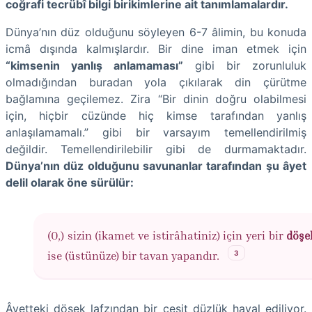
coğrafi tecrübî bilgi birikimlerine ait tanımlamalardır.
Dünya’nın düz olduğunu söyleyen 6-7 âlimin, bu konuda
icmâ dışında kalmışlardır. Bir dine iman etmek için
“kimsenin yanlış anlamaması”
gibi bir zorunluluk
olmadığından buradan yola çıkılarak din çürütme
bağlamına geçilemez. Zira “Bir dinin doğru olabilmesi
için, hiçbir cüzünde hiç kimse tarafından yanlış
anlaşılamamalı.” gibi bir varsayım temellendirilmiş
değildir. Temellendirilebilir gibi de durmamaktadır.
Dünya’nın düz olduğunu savunanlar tarafından şu âyet
delil olarak öne sürülür:
(O,) sizin (ikamet ve istirâhatiniz) için yeri bir
döşe
3
ise (üstünüze) bir tavan yapandır.
Âyetteki döşek lafzından bir çeşit düzlük hayal ediliyor.