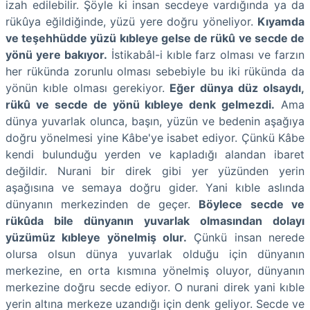
izah edilebilir. Şöyle ki insan secdeye vardığında ya da
rükûya eğildiğinde, yüzü yere doğru yöneliyor.
Kıyamda
ve teşehhüdde yüzü kıbleye gelse de rükû ve secde de
yönü yere bakıyor.
İstikabâl-i kıble farz olması ve farzın
her rükünda zorunlu olması sebebiyle bu iki rükünda da
yönün kıble olması gerekiyor.
Eğer dünya düz olsaydı,
rükû ve secde de yönü kıbleye denk gelmezdi.
Ama
dünya yuvarlak olunca, başın, yüzün ve bedenin aşağıya
doğru yönelmesi yine Kâbe'ye isabet ediyor. Çünkü Kâbe
kendi bulunduğu yerden ve kapladığı alandan ibaret
değildir. Nurani bir direk gibi yer yüzünden yerin
aşağısına ve semaya doğru gider. Yani kıble aslında
dünyanın merkezinden de geçer.
Böylece secde ve
rükûda bile dünyanın yuvarlak olmasından dolayı
yüzümüz kıbleye yönelmiş olur.
Çünkü insan nerede
olursa olsun dünya yuvarlak olduğu için dünyanın
merkezine, en orta kısmına yönelmiş oluyor, dünyanın
merkezine doğru secde ediyor. O nurani direk yani kıble
yerin altına merkeze uzandığı için denk geliyor. Secde ve