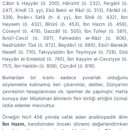
Câbir b Hayyân (ö. 200), Hârizmî (ö. 232), Fergânî (ö.
247), Kindî (3. yy), Ebû Bekir er Râzî (ö. 313), Fârâbî (ö.
339), İhvân-ı Safâ (h. 4. yy), İbn Sînâ (ö. 432), İbn
Heysem (ö. 432), Bîrûnî (ö. 453), İbn Hazm (ö. 456),
Cüveynî (ö. 478), Gazzâlî (ö. 505), İbn Tufeyl (ö. 581),
İbnü’l-Cevzî (ö. 597), Fahreddin er-Râzî (ö. 606),
Nasîrüddin Tûsî (ö. 672), Beydâvî (ö. 685), Ebü’l-Berekât
Nesefî (ö. 710), Takıyyüddin İbn Teymiyye (ö. 728), Ebû
Hayyân el-Endelüsî (ö. 745), İbn Kayyim el-Cevziyye (ö.
751), İbn Haldûn (ö. 808), Cürcânî (ö. 816).
Bunlardan bir kısmı sadece yuvarlak olduğunu
söylemekle kalmamış ileri çıkarımlar, deliller, Dünya’nın
çevresinin hesaplanması vb. işlemler de yapmıştır. Hatta
konuya dair Müslüman âlimlerin fikir birliği ettiğini (icma)
iddia edenler mevcuttur.
Örneğin hicrî 456 yılında vefat eden ansiklopedik âlim
İbn Hazm,
kendisinden önceki dönemi değerlendirirken