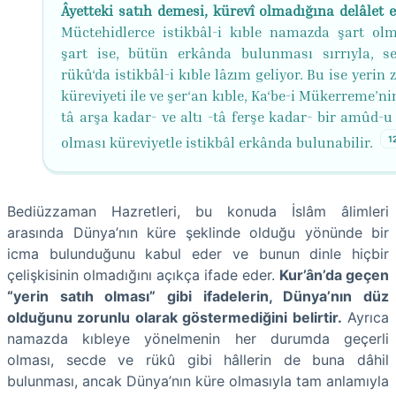
Âyetteki satıh demesi, kürevî olmadığına delâlet e
Müctehidlerce istikbâl-i kıble namazda şart olm
şart ise, bütün erkânda bulunması sırrıyla, s
rükû‘da istikbâl-i kıble lâzım geliyor. Bu ise yerin
küreviyeti ile ve şer‘an kıble, Ka‘be-i Mükerreme’ni
tâ arşa kadar- ve altı -tâ ferşe kadar- bir amûd-u
1
olması küreviyetle istikbâl erkânda bulunabilir.
Bediüzzaman Hazretleri, bu konuda İslâm âlimleri
arasında Dünya’nın küre şeklinde olduğu yönünde bir
icma bulunduğunu kabul eder ve bunun dinle hiçbir
çelişkisinin olmadığını açıkça ifade eder.
Kur’ân’da geçen
“yerin satıh olması” gibi ifadelerin, Dünya’nın düz
olduğunu zorunlu olarak göstermediğini belirtir.
Ayrıca
namazda kıbleye yönelmenin her durumda geçerli
olması, secde ve rükû gibi hâllerin de buna dâhil
bulunması, ancak Dünya’nın küre olmasıyla tam anlamıyla