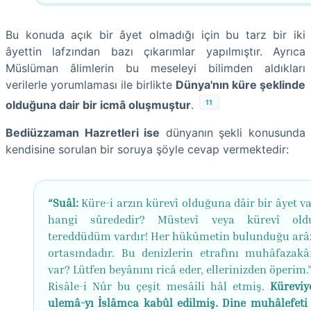
Bu konuda açık bir âyet olmadığı için bu tarz bir iki
âyettin lafzından bazı çıkarımlar yapılmıştır. Ayrıca
Müslüman âlimlerin bu meseleyi bilimden aldıkları
verilerle yorumlaması ile birlikte
Dünya'nın küre şeklinde
11
olduğuna dair bir icmâ oluşmuştur
.
Bediüzzaman Hazretleri ise
dünyanın şekli konusunda
kendisine sorulan bir soruya şöyle cevap vermektedir:
“Suâl:
Küre-i arzın kürevî olduğuna dâir bir âyet v
hangi sûrededir? Müstevî veya kürevî old
tereddüdüm vardır! Her hükûmetin bulunduğu arâz
ortasındadır. Bu denizlerin etrafını muhâfazakâ
var? Lütfen beyânını ricâ eder, ellerinizden öperim.
Risâle-i Nûr bu çeşit mesâili hâl etmiş.
Küreviy
ulemâ-yı İslâmca kabûl edilmiş.
Dine muhâlefeti 