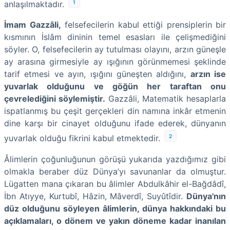
1
anlaşılmaktadır.
İmam Gazzâli,
felsefecilerin kabul ettiği prensiplerin bir
kısmının İslâm dininin temel esasları ile çelişmediğini
söyler. O, felsefecilerin ay tutulması olayını, arzın güneşle
ay arasına girmesiyle ay ışığının görünmemesi şeklinde
tarif etmesi ve ayın, ışığını güneşten aldığını,
arzın ise
yuvarlak olduğunu ve göğün her taraftan onu
çevrelediğini söylemiştir.
Gazzâli, Matematik hesaplarla
ispatlanmış bu çeşit gerçekleri din namına inkâr etmenin
dine karşı bir cinayet olduğunu ifade ederek, dünyanın
2
yuvarlak olduğu fikrini kabul etmektedir.
Âlimlerin çoğunluğunun görüşü yukarıda yazdığımız gibi
olmakla beraber düz Dünya’yı savunanlar da olmuştur.
Lügatten mana çıkaran bu âlimler Abdulkâhir el-Bağdâdî,
İbn Atıyye, Kurtubî, Hâzin, Mâverdî, Suyûtîdir.
Dünya'nın
düz olduğunu söyleyen âlimlerin, dünya hakkındaki bu
açıklamaları, o dönem ve yakın döneme kadar inanılan