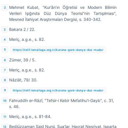
Mehmet Kubat, "Kur’ân’ın Öğretisi ve Modern Bilimin
Verileri Işığında Düz Dünya Teorisi”nin Tartışılması",
Mesned İlahiyat Araştırmaları Dergisi, s. 340-342.
Bakara 2 / 22.
Meriç, a.g.e., s. 82.
https://telif.ismailaga.org.tr/kurana-gore-dunya-duz-mudur
Zümer, 39 / 5.
Meriç, a.g.e., s. 82.
Nâziât, 79/ 30.
https://telif.ismailaga.org.tr/kurana-gore-dunya-duz-mudur
Fahruddîn er-Râzî, "Tefsir-i Kebir Mefatihu'l-Gayb", c. 31,
s. 46.
Meriç, a.g.e., s. 81-84.
Bediüzzaman Said Nursi, Şua’lar, Hayrat Neşriyat, Isparta