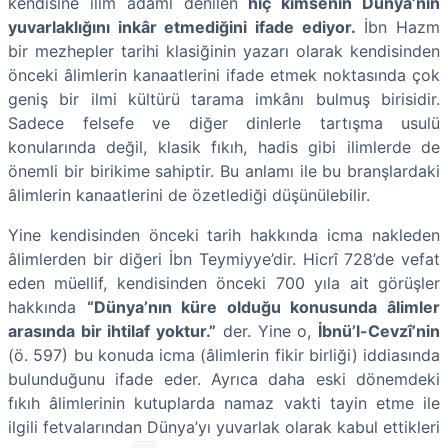
kendisine ilim adamı denilen
hiç kimsenin Dünya’nın
yuvarlaklığını inkâr etmediğini ifade ediyor.
İbn Hazm
bir mezhepler tarihi klasiğinin yazarı olarak kendisinden
önceki âlimlerin kanaatlerini ifade etmek noktasında çok
geniş bir ilmi kültürü tarama imkânı bulmuş birisidir.
Sadece felsefe ve diğer dinlerle tartışma usulü
konularında değil, klasik fıkıh, hadis gibi ilimlerde de
önemli bir birikime sahiptir. Bu anlamı ile bu branşlardaki
âlimlerin kanaatlerini de özetlediği düşünülebilir.
Yine kendisinden önceki tarih hakkında icma nakleden
âlimlerden bir diğeri İbn Teymiyye’dir. Hicrî 728’de vefat
eden müellif, kendisinden önceki 700 yıla ait görüşler
hakkında
“Dünya’nın küre olduğu konusunda âlimler
arasında bir ihtilaf yoktur.”
der. Yine o,
İbnü’l-Cevzî’nin
(ö. 597) bu konuda icma (âlimlerin fikir birliği) iddiasında
bulunduğunu ifade eder. Ayrıca daha eski dönemdeki
fıkıh âlimlerinin kutuplarda namaz vakti tayin etme ile
ilgili fetvalarından Dünya’yı yuvarlak olarak kabul ettikleri