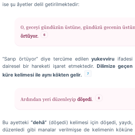
ise şu âyetler delil getirilmektedir:
O, geceyi gündüzün üstüne, gündüzü gecenin üstü
6
örtüyor.
“Sarıp örtüyor” diye tercüme edilen
yukevviru
ifadesi
dairesel bir hareketi işaret etmektedir.
Dilimize geçen
7
küre kelimesi ile aynı kökten gelir.
8
Ardından yeri düzenleyip
döşedi
.
Bu ayetteki
“dehâ”
(döşedi) kelimesi için döşedi, yaydı,
düzenledi gibi manalar verilmişse de kelimenin köküne