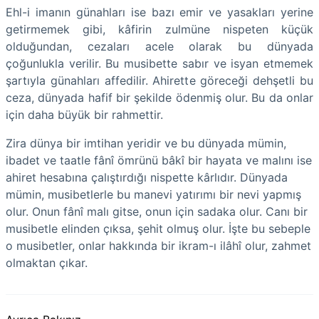
Ehl-i imanın günahları ise bazı emir ve yasakları yerine
getirmemek gibi, kâfirin zulmüne nispeten küçük
olduğundan, cezaları acele olarak bu dünyada
çoğunlukla verilir. Bu musibette sabır ve isyan etmemek
şartıyla günahları affedilir. Ahirette göreceği dehşetli bu
ceza, dünyada hafif bir şekilde ödenmiş olur. Bu da onlar
için daha büyük bir rahmettir.
Zira dünya bir imtihan yeridir ve bu dünyada mümin,
ibadet ve taatle fânî ömrünü bâkî bir hayata ve malını ise
ahiret hesabına çalıştırdığı nispette kârlıdır. Dünyada
mümin, musibetlerle bu manevi yatırımı bir nevi yapmış
olur. Onun fânî malı gitse, onun için sadaka olur. Canı bir
musibetle elinden çıksa, şehit olmuş olur. İşte bu sebeple
o musibetler, onlar hakkında bir ikram-ı ilâhî olur, zahmet
olmaktan çıkar.