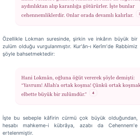
aydınlıktan alıp karanlığa götürürler. İşte bunlar
cehennemliklerdir. Onlar orada devamlı kalırlar.
Özellikle Lokman suresinde, şirkin ve inkârın büyük bir
zulüm olduğu vurgulanmıştır. Kur'ân-ı Kerîm'de Rabbimiz
şöyle bahsetmektedir:
Hani Lokmân, oğluna öğüt vererek şöyle demişti:
“Yavrum! Allah'a ortak koşma! Çünkü ortak koşma
4
elbette büyük bir zulümdür.”
İşte bu sebeple kâfirin cürmü çok büyük olduğundan,
hesabı mahkeme-i kübrâya, azabı da Cehennem'e
ertelenmiştir.