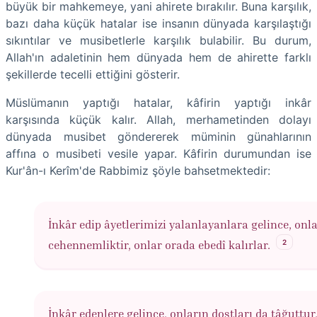
büyük bir mahkemeye, yani ahirete bırakılır. Buna karşılık,
bazı daha küçük hatalar ise insanın dünyada karşılaştığı
sıkıntılar ve musibetlerle karşılık bulabilir. Bu durum,
Allah'ın adaletinin hem dünyada hem de ahirette farklı
şekillerde tecelli ettiğini gösterir.
Müslümanın yaptığı hatalar, kâfirin yaptığı inkâr
karşısında küçük kalır. Allah, merhametinden dolayı
dünyada musibet göndererek müminin günahlarının
affına o musibeti vesile yapar. Kâfirin durumundan ise
Kur'ân-ı Kerîm'de Rabbimiz şöyle bahsetmektedir:
İnkâr edip âyetlerimizi yalanlayanlara gelince, onl
2
cehennemliktir, onlar orada ebedî kalırlar.
İnkâr edenlere gelince, onların dostları da tâğuttur,