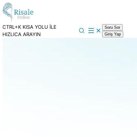
CTRL+K KISA YOLU İLE
Soru Sor
HIZLICA ARAYIN
Giriş Yap