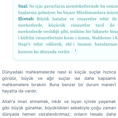
Sual:
Ne için gavurların memleketlerinde bu semav
başlarına gelmiyor, bu biçare Müslümanlara iniyo
Elcevab:
Büyük hatalar ve cinayetler tehir il
merkezlerde, küçücük cinayetler tacil ile
merkezlerde verildiği gibi, mühim bir hikmete bina
i küfrün cinayetlerinin kısm-ı âzamı, Mahkeme-i K
Haşr'e tehir edilerek, ehl-i imanın hatalarının
1
kısmen bu dünyada verilir.
Dünyadaki mahkemelerde nasıl ki küçük suçlar hızlıca
görülür, büyük ve ağır suçlar ise daha kapsamlı
mahkemelere bırakılır. Buna benzer bir durum manevî
hayatta da vardır.
Allah'a iman etmemek, inkâr ve isyan içinde yaşamak
gibi büyük günahlar, büyüklükleri sebebiyle çoğu zaman
dünyada hemen cezalandırılmaz; onların hesabı daha