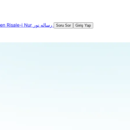
şen
Risale-i Nur
رساله نور
Soru Sor
Giriş Yap