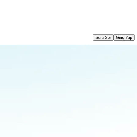
Soru Sor
Giriş Yap