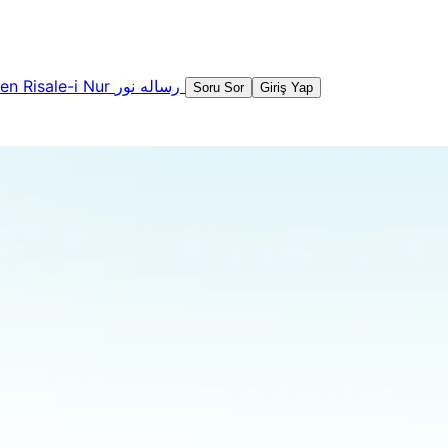
şen
Risale-i Nur
رساله نور
Soru Sor
Giriş Yap