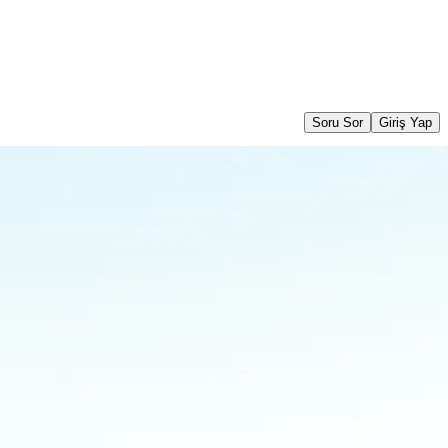
Soru Sor
Giriş Yap