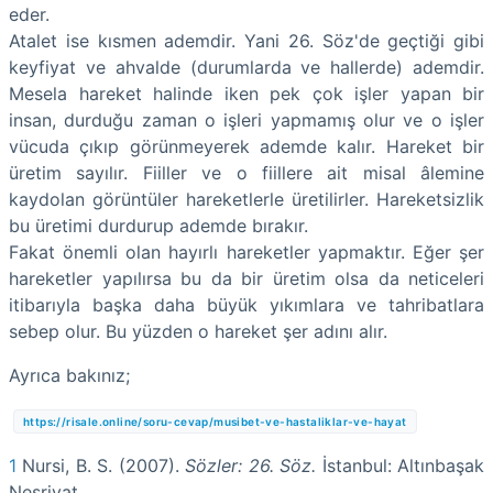
eder.
Atalet ise kısmen ademdir. Yani 26. Söz'de geçtiği gibi
keyfiyat ve ahvalde (durumlarda ve hallerde) ademdir.
Mesela hareket halinde iken pek çok işler yapan bir
insan, durduğu zaman o işleri yapmamış olur ve o işler
vücuda çıkıp görünmeyerek ademde kalır. Hareket bir
üretim sayılır. Fiiller ve o fiillere ait misal âlemine
kaydolan görüntüler hareketlerle üretilirler. Hareketsizlik
bu üretimi durdurup ademde bırakır.
Fakat önemli olan hayırlı hareketler yapmaktır. Eğer şer
hareketler yapılırsa bu da bir üretim olsa da neticeleri
itibarıyla başka daha büyük yıkımlara ve tahribatlara
sebep olur. Bu yüzden o hareket şer adını alır.
Ayrıca bakınız;
https://risale.online/soru-cevap/musibet-ve-hastaliklar-ve-hayat
1
Nursi, B. S. (2007).
Sözler: 26. Söz.
İstanbul: Altınbaşak
Neşriyat.