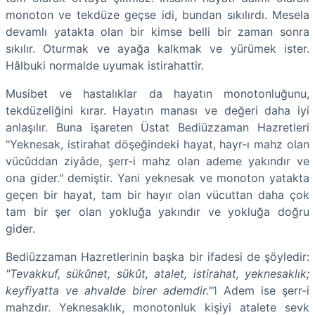
monoton ve tekdüze geçse idi, bundan sıkılırdı. Mesela
devamlı yatakta olan bir kimse belli bir zaman sonra
sıkılır. Oturmak ve ayağa kalkmak ve yürümek ister.
Hâlbuki normalde uyumak istirahattir.
Musibet ve hastalıklar da hayatın monotonluğunu,
tekdüzeliğini kırar. Hayatın manası ve değeri daha iyi
anlaşılır. Buna işareten Üstat Bediüzzaman Hazretleri
"Yeknesak, istirahat döşeğindeki hayat, hayr-ı mahz olan
vücûddan ziyâde, şerr-i mahz olan ademe yakındır ve
ona gider." demiştir. Yani yeknesak ve monoton yatakta
geçen bir hayat, tam bir hayır olan vücuttan daha çok
tam bir şer olan yokluğa yakındır ve yokluğa doğru
gider.
Bediüzzaman Hazretlerinin başka bir ifadesi de şöyledir:
"Tevakkuf, sükûnet, sükût, atalet, istirahat, yeknesaklık;
keyfiyatta ve ahvalde birer ademdir."
1
Adem ise şerr-i
mahzdır. Yeknesaklık, monotonluk kişiyi atalete sevk