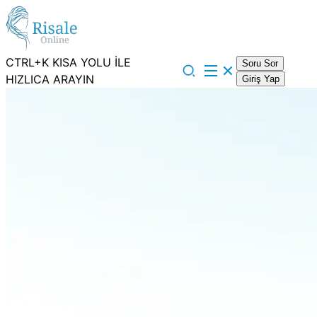
CTRL+K KISA YOLU İLE
Soru Sor
HIZLICA ARAYIN
Giriş Yap