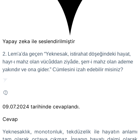
Yapay zeka ile seslendirilmiştir
2. Lem'a'da geçen “Yeknesak, istirahat döşeğindeki hayat,
hayr-ı mahz olan vücûddan ziyâde, şerr-i mahz olan ademe
yakındır ve ona gider.” Cümlesini izah edebilir misiniz?
09.07.2024
tarihinde cevaplandı.
Cevap
Yeknesaklık, monotonluk, tekdüzelik ile hayatın anlamı
tam olarak ortaya çıkmaz. İnsanın hayatı daimi olarak