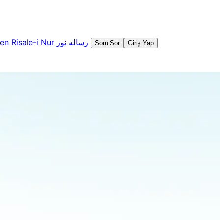
şen
Risale-i Nur
رساله نور
Soru Sor
Giriş Yap