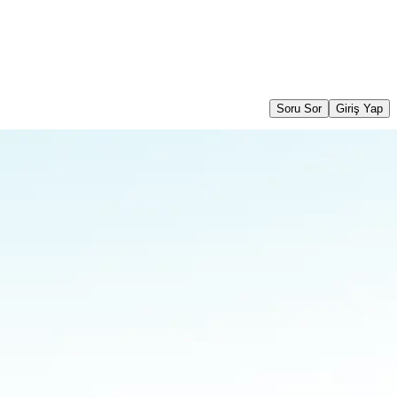
Soru Sor
Giriş Yap