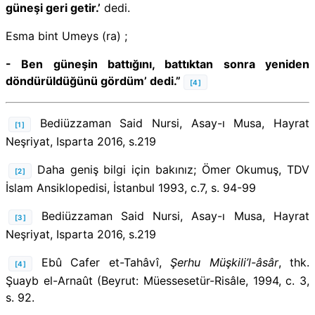
güneşi geri getir.’
dedi.
Esma bint Umeys (ra) ;
- Ben güneşin battığını, battıktan sonra yeniden
döndürüldüğünü gördüm’ dedi.”
[4]
Bediüzzaman Said Nursi, Asay-ı Musa, Hayrat
[1]
Neşriyat, Isparta 2016, s.219
Daha geniş bilgi için bakınız; Ömer Okumuş, TDV
[2]
İslam Ansiklopedisi, İstanbul 1993, c.7, s. 94-99
Bediüzzaman Said Nursi, Asay-ı Musa, Hayrat
[3]
Neşriyat, Isparta 2016, s.219
Ebû Cafer et-Tahâvî,
Şerhu Müşkili’l-âsâr
, thk.
[4]
Şuayb el-Arnaût (Beyrut: Müessesetür-Risâle, 1994, c. 3,
s. 92.