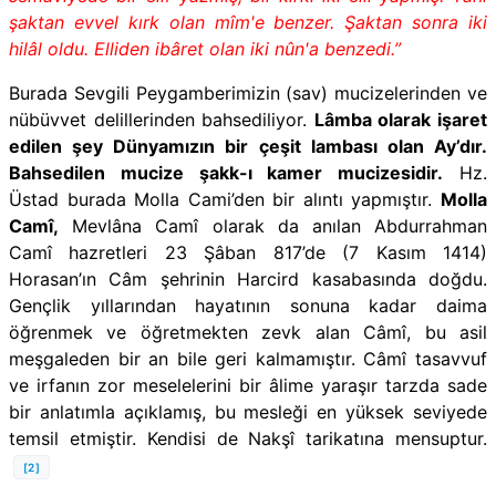
şaktan evvel kırk olan mîm'e benzer. Şaktan sonra iki
hilâl oldu. Elliden ibâret olan iki nûn'a benzedi.”
Burada Sevgili Peygamberimizin (sav) mucizelerinden ve
nübüvvet delillerinden bahsediliyor.
Lâmba olarak işaret
edilen şey Dünyamızın bir çeşit lambası olan Ay’dır.
Bahsedilen mucize şakk-ı kamer mucizesidir.
Hz.
Üstad burada Molla Cami’den bir alıntı yapmıştır.
Molla
Camî,
Mevlâna Camî olarak da anılan Abdurrahman
Camî hazretleri 23 Şâban 817’de (7 Kasım 1414)
Horasan’ın Câm şehrinin Harcird kasabasında doğdu.
Gençlik yıllarından hayatının sonuna kadar daima
öğrenmek ve öğretmekten zevk alan Câmî, bu asil
meşgaleden bir an bile geri kalmamıştır. Câmî tasavvuf
ve irfanın zor meselelerini bir âlime yaraşır tarzda sade
bir anlatımla açıklamış, bu mesleği en yüksek seviyede
temsil etmiştir. Kendisi de Nakşî tarikatına mensuptur.
[2]