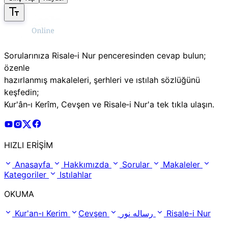
Sorularınıza Risale‑i Nur penceresinden cevap bulun;
özenle
hazırlanmış makaleleri, şerhleri ve ıstılah sözlüğünü
keşfedin;
Kur'ân‑ı Kerîm, Cevşen ve Risale‑i Nur'a tek tıkla ulaşın.
Risale Online Youtube Hesabı
Risale Online Instagram Hesabı
Risale Online X Hesabı
Risale Online Facebook Hesabı
HIZLI ERİŞİM
Anasayfa
Hakkımızda
Sorular
Makaleler
Kategoriler
Istılahlar
OKUMA
Kur'an-ı Kerim
Cevşen
رساله نور
Risale-i Nur