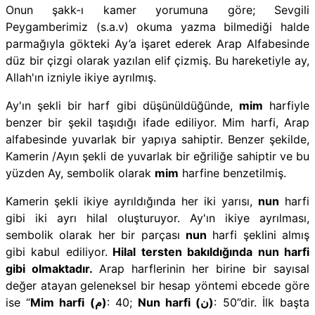
Onun şakk-ı kamer yorumuna göre; Sevgili
Peygamberimiz (s.a.v) okuma yazma bilmediği halde
parmağıyla gökteki Ay’a işaret ederek Arap Alfabesinde
düz bir çizgi olarak yazılan elif çizmiş. Bu hareketiyle ay,
Allah'ın izniyle ikiye ayrılmış.
Ay'ın şekli bir harf gibi düşünüldüğünde,
mim
harfiyle
benzer bir şekil taşıdığı ifade ediliyor. Mim harfi, Arap
alfabesinde yuvarlak bir yapıya sahiptir. Benzer şekilde,
Kamerin /Ayın şekli de yuvarlak bir eğriliğe sahiptir ve bu
yüzden Ay, sembolik olarak
mim
harfine benzetilmiş.
Kamerin şekli ikiye ayrıldığında her iki yarısı,
nun
harfi
gibi iki ayrı hilal oluşturuyor. Ay'ın ikiye ayrılması,
sembolik olarak her bir parçası
nun
harfi şeklini almış
gibi kabul ediliyor.
Hilal tersten bakıldığında nun harfi
gibi olmaktadır.
Arap harflerinin her birine bir sayısal
değer atayan geleneksel bir hesap yöntemi ebcede göre
ise “
Mim harfi (م)
: 40;
Nun harfi (ن)
: 50”dir. İlk başta