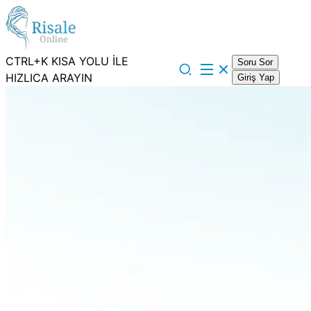
CTRL+K KISA YOLU İLE
Soru Sor
HIZLICA ARAYIN
Giriş Yap