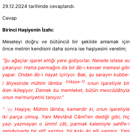
29.12.2024
tarihinde cevaplandı.
Cevap
Birinci Haşiyenin İzahı:
Meseleyi doğru ve bütüncül bir şekilde anlamak için
önce metnin kendisini daha sonra ise haşiyesini verelim;
“Şu ağaçlar işaret ettiği yere gidiyorlar. Nerede istese su
çıkarıyor. Hatta parmağını da bir âb-ı kevser memesi gibi
yapar. Ondan âb-ı hayat içiriyor. Bak, şu sarayın kubbe-
(Hâşiye-1)
i âliyesinde mühim lâmba
onun işaretiyle bir
iken ikileşiyor. Demek bu memleket, bütün mevcûdâtıyla
onun me’muriyetini tanıyor.”
“
Haşiye; Mühim lâmba, kamerdir ki, onun işaretiyle
[1]
iki parça olmuş. Yani Mevlânâ Câmî’nin dediği gibi, hiç
yazı yazmayan o ümmî zât, parmak kalemiyle sahîfe-i
semâviyede bir elif yazmış, bir kırkı iki elli yapmış. Yani