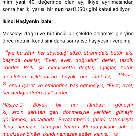
mim yani 40 değerinde olan ay, ikiye ayrılmasından
sonra her iki yarısı, bir
nun
harfi (50) gibi kabul ediliyor.
İkinci Haşiyenin İzahı:
Meseleyi doğru ve bütüncül bir şekilde anlamak için yine
önce metnin kendisini daha sonra ise haşiyesini verelim;
“İşte bu zâtın her söylediği sözü, etrafındaki bütün aklı
başında olanlar, “Evet, evet, doğrudur” derler, tasdîk
ederler. Belki şu memlekette dağlar, ağaçlar, bütün
(Hâşiye-
memleketi ışıklandıran büyük nûr lâmbası,
2)
onun işaret ve emirlerine baş eğmesiyle; “Evet, evet,
her dediğin doğrudur” derler.”
Hâşiye-2: Büyük bir nûr lâmbası, güneştir
ki, arzın şarktan geri dönmesiyle yeniden güneşin
görünmesi, kucağında Peygamber’in (asm) yatmasıyla
ikindi namazını kılmayan İmâm-ı Alî radıyallâhü anh, o
mu‘cizeye binâen ikindi namazını edâen kılmış.”
[3]