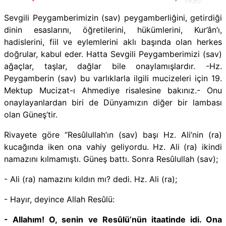
Sevgili Peygamberimizin (sav) peygamberliğini, getirdiği
dinin esaslarını, öğretilerini, hükümlerini, Kur’ân’ı,
hadislerini, fiil ve eylemlerini aklı başında olan herkes
doğrular, kabul eder. Hatta Sevgili Peygamberimizi (sav)
ağaçlar, taşlar, dağlar bile onaylamışlardır. -Hz.
Peygamberin (sav) bu varlıklarla ilgili mucizeleri için 19.
Mektup Mucizat-ı Ahmediye risalesine bakınız.- Onu
onaylayanlardan biri de Dünyamızın diğer bir lambası
olan Güneş’tir.
Rivayete göre “Resûlullah’ın (sav) başı Hz. Ali’nin (ra)
kucağında iken ona vahiy geliyordu. Hz. Ali (ra) ikindi
namazını kılmamıştı. Güneş battı. Sonra Resûlullah (sav);
- Ali (ra) namazını kıldın mı? dedi. Hz. Ali (ra);
- Hayır, deyince Allah Resûlü:
- Allahım! O, senin ve Resûlü’nün itaatinde idi. Ona