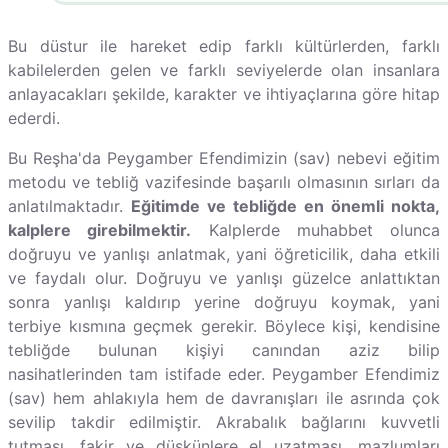
Bu düstur ile hareket edip farklı kültürlerden, farklı
kabilelerden gelen ve farklı seviyelerde olan insanlara
anlayacakları şekilde, karakter ve ihtiyaçlarına göre hitap
ederdi.
Bu Reşha'da Peygamber Efendimizin (sav) nebevi eğitim
metodu ve tebliğ vazifesinde başarılı olmasının sırları da
anlatılmaktadır.
Eğitimde ve tebliğde en önemli nokta,
kalplere girebilmektir.
Kalplerde muhabbet olunca
doğruyu ve yanlışı anlatmak, yani öğreticilik, daha etkili
ve faydalı olur. Doğruyu ve yanlışı güzelce anlattıktan
sonra yanlışı kaldırıp yerine doğruyu koymak, yani
terbiye kısmına geçmek gerekir. Böylece kişi, kendisine
tebliğde bulunan kişiyi canından aziz bilip
nasihatlerinden tam istifade eder. Peygamber Efendimiz
(sav) hem ahlakıyla hem de davranışları ile asrında çok
sevilip takdir edilmiştir. Akrabalık bağlarını kuvvetli
tutması, fakir ve düşkünlere el uzatması, mazlumları