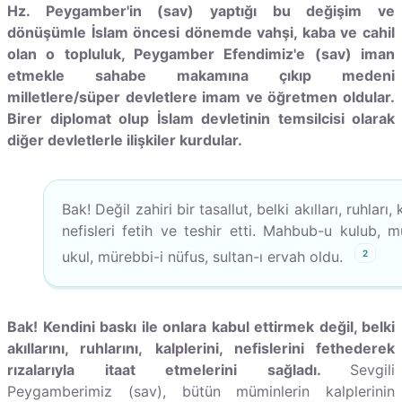
Hz. Peygamber'in (sav) yaptığı bu değişim ve
dönüşümle İslam öncesi dönemde vahşi, kaba ve cahil
olan o topluluk, Peygamber Efendimiz'e (sav) iman
etmekle sahabe makamına çıkıp medeni
milletlere/süper devletlere imam ve öğretmen oldular.
Birer diplomat olup İslam devletinin temsilcisi olarak
diğer devletlerle ilişkiler kurdular.
Bak! Değil zahiri bir tasallut, belki akılları, ruhları, 
nefisleri fetih ve teshir etti. Mahbub-u kulub, mu
2
ukul, mürebbi-i nüfus, sultan-ı ervah oldu.
Bak! Kendini baskı ile onlara kabul ettirmek değil, belki
akıllarını, ruhlarını, kalplerini, nefislerini fethederek
rızalarıyla itaat etmelerini sağladı.
Sevgili
Peygamberimiz (sav), bütün müminlerin kalplerinin