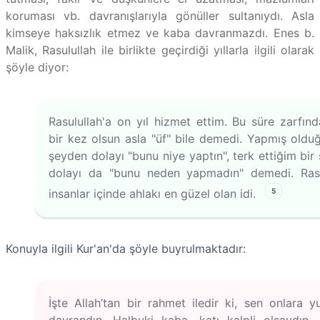
koruması vb. davranışlarıyla gönüller sultanıydı. Asla
kimseye haksızlık etmez ve kaba davranmazdı. Enes b.
Malik, Rasulullah ile birlikte geçirdiği yıllarla ilgili olarak
şöyle diyor:
Rasulullah'a on yıl hizmet ettim. Bu süre zarfın
bir kez olsun asla "üf" bile demedi. Yapmış oldu
şeyden dolayı "bunu niye yaptın", terk ettiğim bir
dolayı da "bunu neden yapmadın" demedi. Rasu
5
insanlar içinde ahlakı en güzel olan idi.
Konuyla ilgili Kur'an'da şöyle buyrulmaktadır:
İşte Allah’tan bir rahmet iledir ki, sen onlara 
davrandın. Halbuki kaba, katı kalpli olsaydın, 