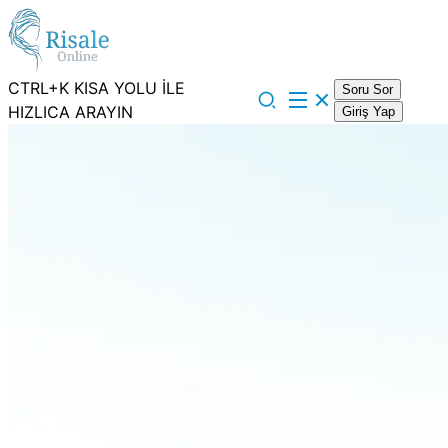
CTRL+K KISA YOLU İLE
Soru Sor
HIZLICA ARAYIN
Giriş Yap