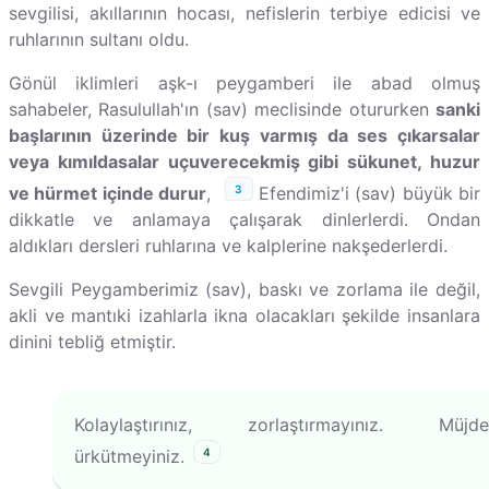
sevgilisi, akıllarının hocası, nefislerin terbiye edicisi ve
ruhlarının sultanı oldu.
Gönül iklimleri aşk-ı peygamberi ile abad olmuş
sahabeler, Rasulullah'ın (sav) meclisinde otururken
sanki
başlarının üzerinde bir kuş varmış da ses çıkarsalar
veya kımıldasalar uçuverecekmiş gibi sükunet, huzur
3
ve hürmet içinde durur
,
Efendimiz'i (sav) büyük bir
dikkatle ve anlamaya çalışarak dinlerlerdi. Ondan
aldıkları dersleri ruhlarına ve kalplerine nakşederlerdi.
Sevgili Peygamberimiz (sav), baskı ve zorlama ile değil,
akli ve mantıki izahlarla ikna olacakları şekilde insanlara
dinini tebliğ etmiştir.
Kolaylaştırınız, zorlaştırmayınız. Müjdele
4
ürkütmeyiniz.