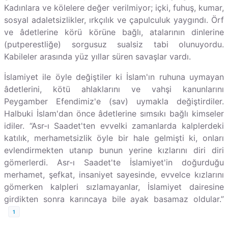
Kadınlara ve kölelere değer verilmiyor; içki, fuhuş, kumar,
sosyal adaletsizlikler, ırkçılık ve çapulculuk yaygındı. Örf
ve âdetlerine körü körüne bağlı, atalarının dinlerine
(putperestliğe) sorgusuz sualsiz tabi olunuyordu.
Kabileler arasında yüz yıllar süren savaşlar vardı.
İslamiyet ile öyle değiştiler ki İslam'ın ruhuna uymayan
âdetlerini, kötü ahlaklarını ve vahşi kanunlarını
Peygamber Efendimiz'e (sav) uymakla değiştirdiler.
Halbuki İslam'dan önce âdetlerine sımsıkı bağlı kimseler
idiler. “Asr-ı Saadet'ten evvelki zamanlarda kalplerdeki
katılık, merhametsizlik öyle bir hale gelmişti ki, onları
evlendirmekten utanıp bunun yerine kızlarını diri diri
gömerlerdi. Asr-ı Saadet'te İslamiyet'in doğurduğu
merhamet, şefkat, insaniyet sayesinde, evvelce kızlarını
gömerken kalpleri sızlamayanlar, İslamiyet dairesine
girdikten sonra karıncaya bile ayak basamaz oldular.”
1