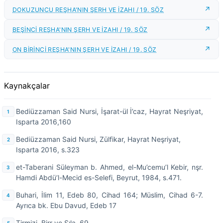
DOKUZUNCU REŞHA'NIN ŞERH VE İZAHI / 19. SÖZ
BEŞİNCİ REŞHA'NIN ŞERH VE İZAHI / 19. SÖZ
ON BİRİNCİ REŞHA'NIN ŞERH VE İZAHI / 19. SÖZ
Kaynakçalar
Bediüzzaman Said Nursi, İşarat-ül İ’caz, Hayrat Neşriyat,
Isparta 2016,160
Bediüzzaman Said Nursi, Zülfikar, Hayrat Neşriyat,
Isparta 2016, s.323
et-Taberani Süleyman b. Ahmed, el-Mu’cemu’l Kebir, nşr.
Hamdi Abdü’l-Mecid es-Selefi, Beyrut, 1984, s.471.
Buhari, İlim 11, Edeb 80, Cihad 164; Müslim, Cihad 6-7.
Ayrıca bk. Ebu Davud, Edeb 17
Tirmizi, Birr ve Sıla, 69