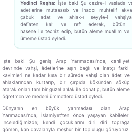
Yedinci Reşha:
İşte bak! Şu cezire-i vasiada v
adetlerine mutaassıb ve inadcı muhtelif akv
çabuk adat ve ahlak-ı seyyie-i vahşiyane
def‘aten kal‘ ve ref‘ ederek, bütün a
hasene ile techiz edip, bütün aleme muallim ve
ümeme üstad eyledi.
İşte bak! Şu geniş Arap Yarımadası'nda, cahiliyet
devrinde vahşi, âdetlerine aşırı bağlı ve inatçı farklı
kavimleri ne kadar kısa bir sürede vahşi olan âdet ve
ahlaklarından kurtarıp, bir çırpıda kökünden söküp
atarak onları tam bir güzel ahlak ile donatıp, bütün aleme
öğretmen ve medeni ümmetlere üstad eyledi.
Dünyanın en büyük yarımadası olan Arap
Yarımadası'nda, İslamiyet'ten önce yaşayan kabileleri
incelediğimizde; kendi çocuklarını diri diri toprağa
gömen, kan davalarıyla meşhur bir topluluğu görüyoruz.