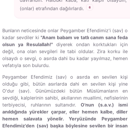
6
(onlar) etrafından dağılırlardı.
Bunların neticesinde onlar Peygamber Efendimiz'i (sav) o
kadar sevdiler ki
"Anam babam ve tatlı canım sana feda
olsun ya Resulallah!"
diyerek ondan korktukları için
değil, ona olan sevgileri ile tabi oldular. Zira korku ile
olsaydı o sevgi, o asırda dahi bu kadar yayılmaz, hemen
vefatıyla son bulurdu.
Peygamber Efendimiz (sav) o asırda en sevilen kişi
olduğu gibi, bütün asırlarda dahi en sevilen kişi yine
O'dur (sav). Günümüzdeki bütün Müslümanların en
sevdiği, kalplerinin sahibi, akıllarının muallimi, nefislerinin
terbiyecisi, ruhlarının sultanıdır.
O'nun (s.a.v.) ismi
anıldığında yürekler çarpar, eller hemen kalbe, diller
hemen salavata yönelir. Yeryüzünde Peygamber
Efendimiz'den (sav) başka böylesine sevilen bir insan