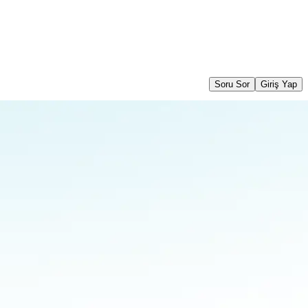
Soru Sor
Giriş Yap