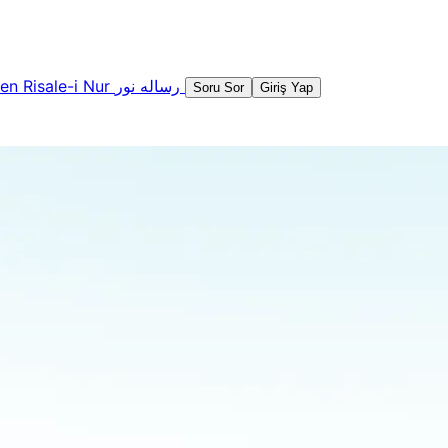
şen
Risale-i Nur
رساله نور
Soru Sor
Giriş Yap