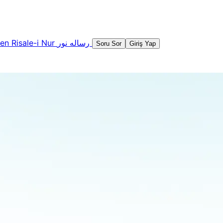
şen
Risale-i Nur
رساله نور
Soru Sor
Giriş Yap