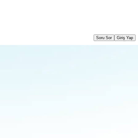
Soru Sor
Giriş Yap