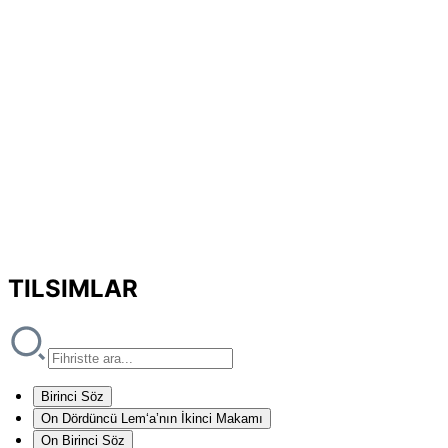
TILSIMLAR
Birinci Söz
On Dördüncü Lem‘a’nın İkinci Makamı
On Birinci Söz