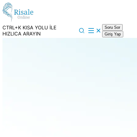
CTRL+K KISA YOLU İLE
Soru Sor
HIZLICA ARAYIN
Giriş Yap