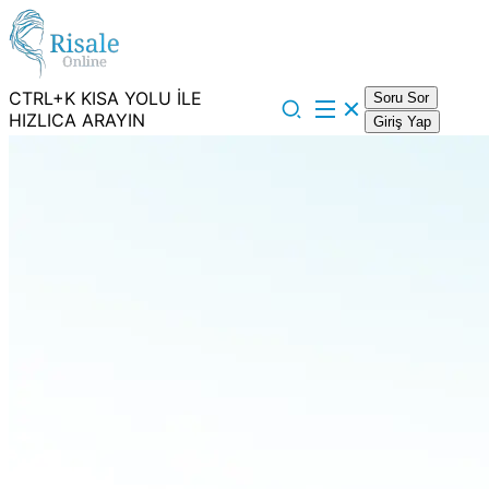
CTRL+K KISA YOLU İLE
Soru Sor
HIZLICA ARAYIN
Giriş Yap