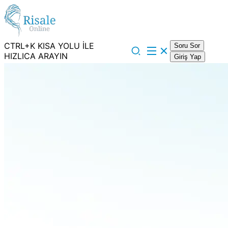
CTRL+K KISA YOLU İLE
Soru Sor
HIZLICA ARAYIN
Giriş Yap