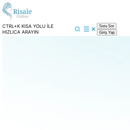
CTRL+K KISA YOLU İLE
Soru Sor
HIZLICA ARAYIN
Giriş Yap