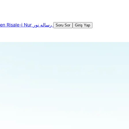
şen
Risale-i Nur
رساله نور
Soru Sor
Giriş Yap