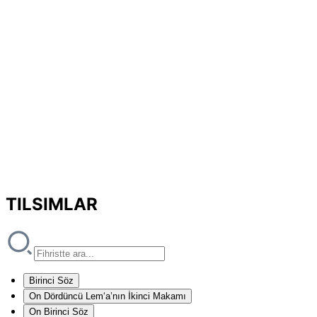
TILSIMLAR
Birinci Söz
On Dördüncü Lem‘a’nın İkinci Makamı
On Birinci Söz