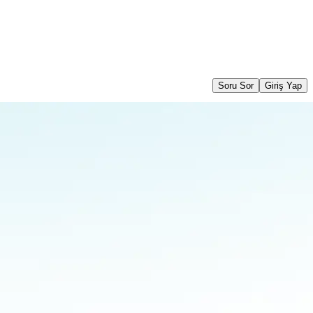
Soru Sor
Giriş Yap