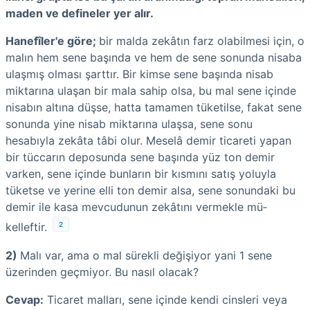
maden ve defineler yer alır.
Hanefîler'e göre;
bir malda zekâtın farz olabilmesi için, o
malın hem sene başında ve hem de sene sonunda nisaba
ulaşmış olması şarttır. Bir kimse sene başında nisab
miktarına ulaşan bir mala sahip olsa, bu mal sene içinde
nisabın altına düşse, hatta tamamen tüketilse, fakat sene
sonunda yine nisab miktarına ulaşsa, sene sonu
hesabıyla zekâta tâbi olur. Meselâ demir ticareti yapan
bir tüccarın deposunda sene başında yüz ton demir
varken, sene içinde bunların bir kısmını satış yoluyla
tüketse ve yerine elli ton demir alsa, sene sonundaki bu
demir ile kasa mevcudunun zekâtını vermekle mü­
2
kelleftir.
2)
Malı var, ama o mal sürekli değişiyor yani 1 sene
üzerinden geçmiyor. Bu nasıl olacak?
Cevap:
Ticaret malları, sene içinde kendi cinsleri veya