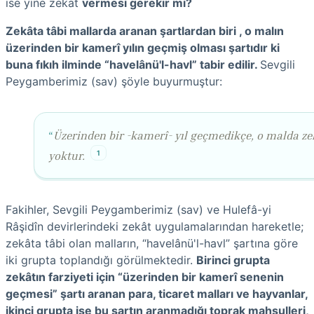
ise yine zekat
vermesi gerekir mi?
Zekâta tâbi mallarda aranan şartlardan biri , o malın
üzerinden bir kamerî yılın geçmiş olması şartıdır ki
buna fıkıh ilminde “havelânü'l-havl” tabir edilir.
Sevgili
Peygamberimiz (sav) şöyle buyurmuştur:
“
Üzerinden bir -kamerî- yıl geçmedikçe, o malda ze
1
yoktur.
Fakihler, Sevgili Peygamberimiz (sav) ve Hulefâ-yi
Râşidîn devirlerindeki zekât uygulamalarından hareketle;
zekâta tâbi olan malların, “havelânü'l-havl” şartına göre
iki grupta top­landığı görülmektedir.
Birinci grupta
zekâtın farziyeti için “üzerinden bir kamerî senenin
geçmesi” şartı aranan para, ticaret malları ve hayvanlar,
ikinci grupta ise bu şartın aranmadığı toprak mahsulleri,