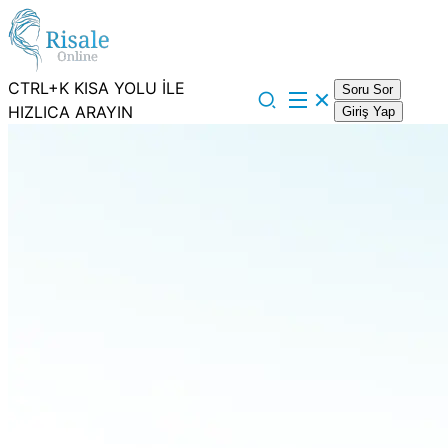
CTRL+K KISA YOLU İLE
Soru Sor
HIZLICA ARAYIN
Giriş Yap