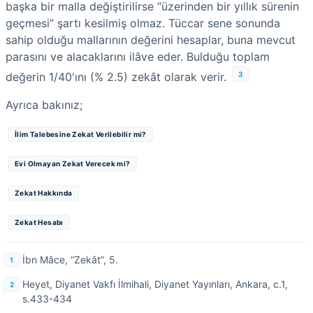
başka bir malla değiştirilirse “üzerinden bir yıllık sürenin
geçmesi” şartı kesilmiş olmaz. Tüccar sene sonunda
sahip olduğu mallarının değerini hesaplar, buna mevcut
parasını ve alacaklarını ilâve eder. Bulduğu toplam
3
değerin 1/40'ını (% 2.5) zekât olarak verir.
Ayrıca bakınız;
İlim Talebesine Zekat Verilebilir mi?
Evi Olmayan Zekat Verecek mi?
Zekat Hakkında
Zekat Hesabı
İbn Mâce, “Zekât”, 5.
Heyet, Diyanet Vakfı İlmihali, Diyanet Yayınları, Ankara, c.1,
s.433-434