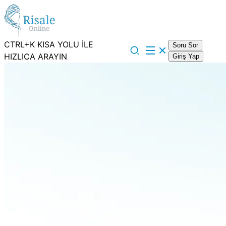
CTRL+K KISA YOLU İLE
Soru Sor
HIZLICA ARAYIN
Giriş Yap