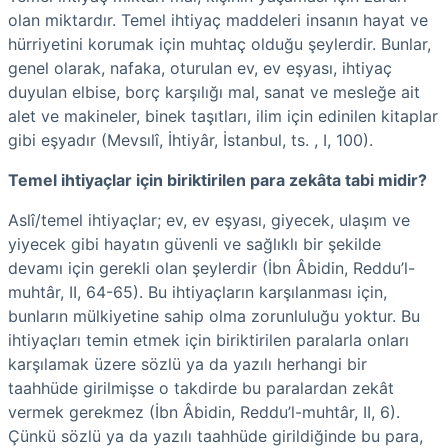
olan miktardır. Temel ihtiyaç maddeleri insanın hayat ve
hürriyetini korumak için muhtaç olduğu şeylerdir. Bunlar,
genel olarak, nafaka, oturulan ev, ev eşyası, ihtiyaç
duyulan elbise, borç karşılığı mal, sanat ve mesleğe ait
alet ve makineler, binek taşıtları, ilim için edinilen kitaplar
gibi eşyadır (Mevsılî, İhtiyâr, İstanbul, ts. , I, 100).
Temel ihtiyaçlar için biriktirilen para zekâta tabi midir?
Aslî/temel ihtiyaçlar; ev, ev eşyası, giyecek, ulaşım ve
yiyecek gibi hayatın güvenli ve sağlıklı bir şekilde
devamı için gerekli olan şeylerdir (İbn Âbidin, Reddu’l-
muhtâr, II, 64-65). Bu ihtiyaçların karşılanması için,
bunların mülkiyetine sahip olma zorunluluğu yoktur. Bu
ihtiyaçları temin etmek için biriktirilen paralarla onları
karşılamak üzere sözlü ya da yazılı herhangi bir
taahhüde girilmişse o takdirde bu paralardan zekât
vermek gerekmez (İbn Âbidin, Reddu’l-muhtâr, II, 6).
Çünkü sözlü ya da yazılı taahhüde girildiğinde bu para,