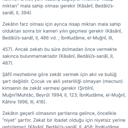
miktarı” mala sahip olması gerekir (Kâsânî, Bedâiü’s-
sanâî, II, 394).
Zekâtın farz olması için ayrıca nisap miktarı mala sahip
olduktan sonra bir kameri yılın geçmesi gerekir (Kâsânî,
Bedâiü’s-sanâî, II, 486 vd. ; İbnKudâme, el-Muğnî, III,
457). Ancak zekatı bu süre dolmadan önce vermekte
sakınca bulunmamaktadır (Kâsânî, Bedâiü’s-sanâî, II,
487).
Şâfiî mezhebine göre zekât vermek için akıl ve bulüğ
şart değildir. Çocuk ve akli yeterliliği olmayan (mecnun)
kimsenin de zekât vermesi gerekir (Şirbînî,
Muğni’lMuhtâc, Beyrût 1994, II, 123; İbnKudâme, el-Muğnî,
Kâhire 1996, III, 416).
Zekâtın geçerli olmasının şartlarına gelince, öncelikle
“niyet” şarttır. Zekat bir ibadet olduğu için niyetsiz yerine
getirilemez (Kâsânî, Bedâiü’s-sanâî, II, 458; İbnKudâme,