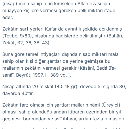
(nisap) mala sahip olan kimselerin Allah rızası için
muayyen kişilere vermesi gereken belli miktarı ifade
eder.
Zekâtın sarf yerleri Kur’an’da ayrıntılı şekilde açıklanmış
(Tevbe, 9/60), nisabı da hadislerde belirtilmiştir (Buhârî,
Zekât, 32, 36, 38, 43).
Buna göre temel ihtiyaçları dışında nisap miktarı mala
sahip olan kişi diğer şartlar da yerine gelmişse bu
mallarının zekâtını vermesi gerekir (Kâsânî, Bedâiü’s-
sanâî, Beyrût, 1997, II, 389 vd. ).
Nisap altında 20 miskal (80. 18 gr), devede 5, sığırda 30,
davarda 40’tır.
Zekatın farz olması için şartlar; malların nâmî (Üreyici)
olması, sahip olunduğu andan itibaren üzerinden bir yıl
geçmesi, borcundan ve aslî ihtiyaçlardan fazla olmasıdır.