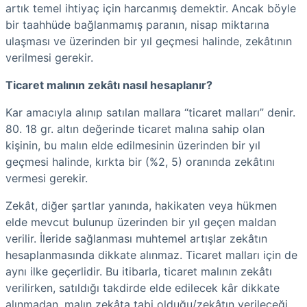
artık temel ihtiyaç için harcanmış demektir. Ancak böyle
bir taahhüde bağlanmamış paranın, nisap miktarına
ulaşması ve üzerinden bir yıl geçmesi halinde, zekâtının
verilmesi gerekir.
Ticaret malının zekâtı nasıl hesaplanır?
Kar amacıyla alınıp satılan mallara “ticaret malları” denir.
80. 18 gr. altın değerinde ticaret malına sahip olan
kişinin, bu malın elde edilmesinin üzerinden bir yıl
geçmesi halinde, kırkta bir (%2, 5) oranında zekâtını
vermesi gerekir.
Zekât, diğer şartlar yanında, hakikaten veya hükmen
elde mevcut bulunup üzerinden bir yıl geçen maldan
verilir. İleride sağlanması muhtemel artışlar zekâtın
hesaplanmasında dikkate alınmaz. Ticaret malları için de
aynı ilke geçerlidir. Bu itibarla, ticaret malının zekâtı
verilirken, satıldığı takdirde elde edilecek kâr dikkate
alınmadan, malın zekâta tabi olduğu/zekâtın verileceği