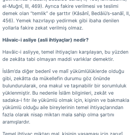
el-Muğnî, III, 469). Ayrıca fakire verilmesi ve teslimi
demek olan “temlik” de şarttır (Kâsânî, Bedâiü’s-sanâî, II,
456). Yemek hazırlayıp yedirmek gibi ibaha denilen
yollarla fakire zekat verilmiş olmaz.
Hâvaic-i asliye (asli ihtiyaçlar) nedir?
Havâic-i asliyye, temel ihtiyaçları karşılayan, bu yüzden
de zekâta tabi olmayan maddi varlıklar demektir.
İslâm’da diğer bedenî ve malî yükümlülüklerde olduğu
gibi, zekâtta da mükellefin durumu göz önünde
bulundurularak, ona makul ve taşınabilir bir sorumluluk
yüklenmiştir. Bu nedenle İslâm bilginleri, zekât ve
sadaka-i fıtr ile yükümlü olmak için, kişinin ve bakmakla
yükümlü olduğu aile bireylerinin temel ihtiyaçlarından
fazla olarak nisap miktarı mala sahip olma şartını
aramışlardır.
Temel ihtiyaç miktarı mal, kişinin yaşaması için zarurî