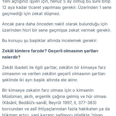
Yeni açtığınız işyeri için, henüz 5 ay olmuş bu süre bitip
12 aya kadar ticaret yapılması gerekir. Üzerinden 1 sene
geçmediği için zekat düşmez.
Ancak para daha önceden nakit olarak bulunduğu için
üzerinden hicri bir sene geçmişse zekat vermek gerekir.
Bu konuyu şu başlıklar altında incelemek gerekir:
Zekât kimlere farzdır? Geçerli olmasının şartları
nelerdir?
Zekât ibadeti ile ilgili şartlar, zekâtın bir kimseye farz
olmasının ve verilen zekâtın geçerli olmasının şartları
şeklinde iki ayrı başlık altında ele alınır.
Bir kimseye zekatın farz olması için o kimsenin
Müslüman, akıllı, ergenlik çağına gelmiş ve hür olması
(Kâsânî, Bedâiü’s-sanâî, Beyrût 1997, II, 377-383)
borcundan ve aslî ihtiyaçlarından fazla hakikaten ya da
hükmen artıcı, yani kazanç sağlayıcı nitelikte “nisap