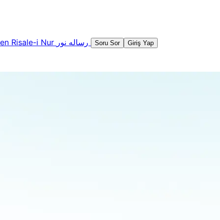
şen
Risale-i Nur
رساله نور
Soru Sor
Giriş Yap