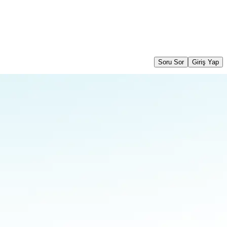
Soru Sor
Giriş Yap