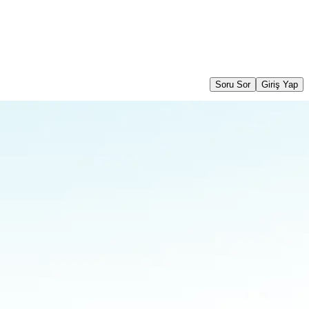
Soru Sor
Giriş Yap