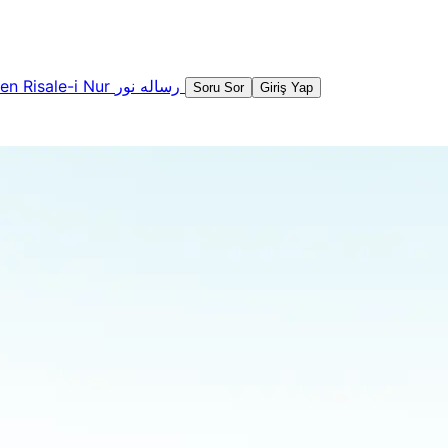
şen
Risale-i Nur
رساله نور
Soru Sor
Giriş Yap