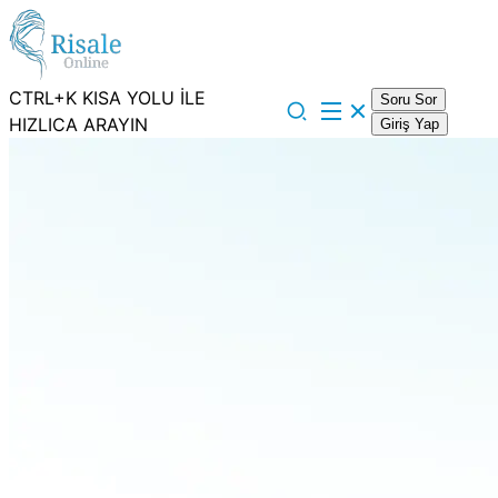
CTRL+K KISA YOLU İLE
Soru Sor
HIZLICA ARAYIN
Giriş Yap