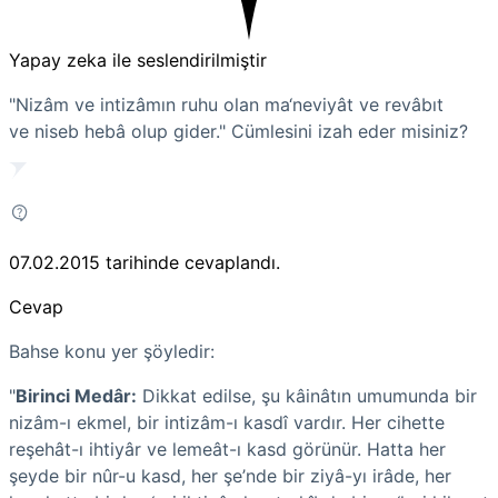
Yapay zeka ile seslendirilmiştir
"Nizâm ve intizâmın ruhu olan ma‘neviyât ve revâbıt
ve
niseb
hebâ olup gider."
Cümlesini izah eder misiniz?
07.02.2015
tarihinde cevaplandı.
Cevap
Bahse konu yer şöyledir:
"
Birinci Medâr:
Dikkat edilse, şu kâinâtın umumunda bir
nizâm-ı ekmel, bir intizâm-ı kasdî vardır. Her cihette
reşehât-ı ihtiyâr ve lemeât-ı kasd görünür. Hatta her
şeyde bir nûr-u kasd, her
şe’nde
bir ziyâ-yı irâde, her