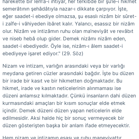
harekette bir lem‘a-i ihtiyâr, her terkîbde bir şu‘le-i hikmet
se­merâtının şehâdâtıyla nazar-ı dikkate çarpıyor. İşte,
eğer saadet-i ebediye olmazsa, şu esaslı nizâm bir sûret-
i zaîfe-i vâhiyeden ibâret kalır. Yalancı, esassız bir nizâm
olur. Nizâm ve intizâmın ruhu olan ma‘neviyât ve revâbıt
ve
niseb
hebâ olup gider. Demek nizâmı ni­zâm eden,
saadet-i ebediyedir. Öyle ise, nizâm-ı âlem saadet-i
ebediyeye işaret ediyor." (29. Söz)
Nizam ve intizam, varlığın arasındaki veya bir varlığı
meydana getiren cüzler arasındaki bağdır. İşte bu düzen
bir irade bir kasıt ve bir hikmetten doğmaktadır. Bu
hikmet, irade ve kastın neticelerinin alınmaması ise
düzeni anlamsız kılmaktadır. Çünkü insanların dahi düzen
kurmasındaki amaçları bir kısım sonuçlar elde etmek
içindir. Demek düzeni düzen yapan neticelerin elde
edilmesidir. Aksi halde hiç bir sonuç vermeyecek bir
düzen gösterişten başka bir anlam ifade etmeyecektir.
Hem nizam ve intizamın esası ve ruhu maneviyattır.