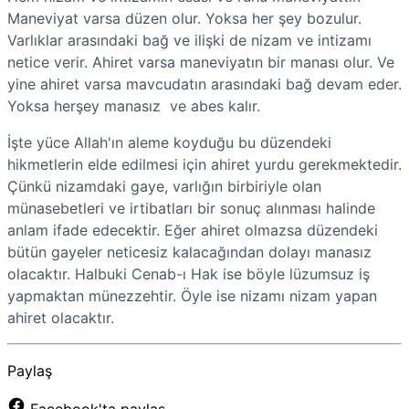
Maneviyat varsa düzen olur. Yoksa her şey bozulur.
Varlıklar arasındaki bağ ve ilişki de nizam ve intizamı
netice verir. Ahiret varsa maneviyatın bir manası olur. Ve
yine ahiret varsa mavcudatın arasındaki bağ devam eder.
Yoksa herşey manasız ve abes kalır.
İşte yüce Allah'ın aleme koyduğu bu düzendeki
hikmetlerin elde edilmesi için ahiret yurdu gerekmektedir.
Çünkü nizamdaki gaye, varlığın birbiriyle olan
münasebetleri ve irtibatları bir sonuç alınması halinde
anlam ifade edecektir. Eğer ahiret olmazsa düzendeki
bütün gayeler neticesiz kalacağından dolayı manasız
olacaktır. Halbuki Cenab-ı Hak ise böyle lüzumsuz iş
yapmaktan münezzehtir. Öyle ise nizamı nizam yapan
ahiret olacaktır.
Paylaş
Facebook'ta paylaş