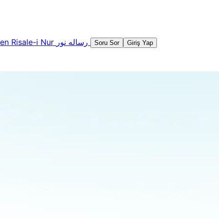
şen
Risale-i Nur
رساله نور
Soru Sor
Giriş Yap