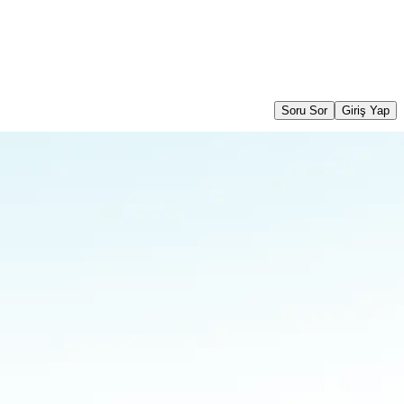
Soru Sor
Giriş Yap