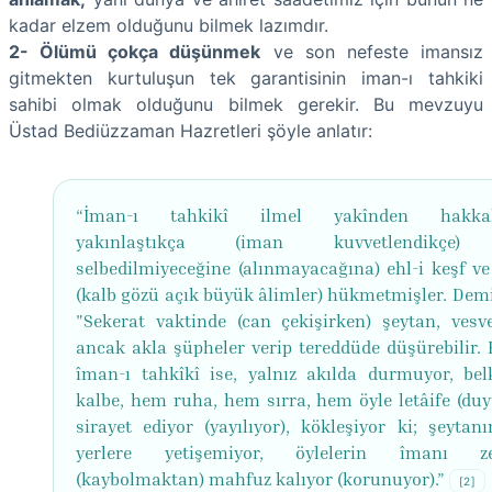
kadar elzem olduğunu bilmek lazımdır.
2- Ölümü çokça düşünmek
ve son nefeste imansız
gitmekten kurtuluşun tek garantisinin iman-ı tahkiki
sahibi olmak olduğunu bilmek gerekir. Bu mevzuyu
Üstad Bediüzzaman Hazretleri şöyle anlatır:
“İman-ı tahkikî ilmel yakînden hakkal
yakınlaştıkça (iman kuvvetlendikçe)
selbedilmiyeceğine (alınmayacağına) ehl-i keşf ve
(kalb gözü açık büyük âlimler) hükmetmişler. Demiş
"Sekerat vaktinde (can çekişirken) şeytan, vesve
ancak akla şüpheler verip tereddüde düşürebilir. 
îman-ı tahkîkî ise, yalnız akılda durmuyor, be
kalbe, hem ruha, hem sırra, hem öyle letâife (duy
sirayet ediyor (yayılıyor), kökleşiyor ki; şeytanı
yerlere yetişemiyor, öylelerin îmanı ze
(kaybolmaktan) mahfuz kalıyor (korunuyor).”
[2]