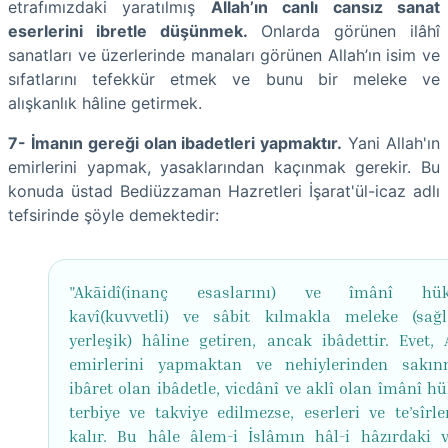
etrafımızdaki yaratılmış
Allah’ın canlı cansız sanat
eserlerini ibretle düşünmek.
Onlarda görünen ilâhî
sanatları ve üzerlerinde manaları görünen Allah’ın isim ve
sıfatlarını tefekkür etmek ve bunu bir meleke ve
alışkanlık hâline getirmek.
7- İmanın gereği olan ibadetleri yapmaktır.
Yani Allah'ın
emirlerini yapmak, yasaklarından kaçınmak gerekir. Bu
konuda üstad Bediüzzaman Hazretleri İşarat'ül-icaz adlı
tefsirinde şöyle demektedir:
"Akāidî(inanç esaslarını) ve îmânî hük
kavî(kuvvetli) ve sâbit kılmakla meleke (sa
yerleşik) hâline getiren, ancak ibâdettir. Evet, A
emirlerini yapmaktan ve nehiylerinden sakı
ibâret olan ibâdetle, vicdânî ve aklî olan îmânî h
terbiye ve takviye edilmezse, eserleri ve te’sîrle
kalır. Bu hâle âlem-i İslâmın hâl-i hâzırdaki va