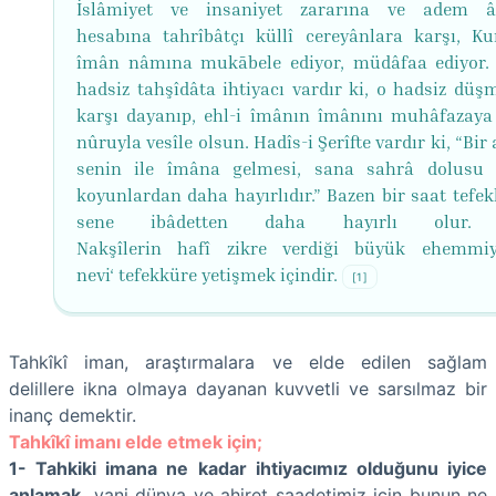
İslâmiyet ve insaniyet zararına ve adem âl
hesabına tahrîbâtçı küllî cereyânlara karşı, Ku
îmân nâmına mukābele ediyor, müdâfaa ediyor. 
hadsiz tahşîdâta ihtiyacı vardır ki, o hadsiz düş
karşı dayanıp, ehl-i îmânın îmânını muhâfazaya
nûruyla vesîle olsun. Hadîs-i Şerîfte vardır ki, “Bi
senin ile îmâna gelmesi, sana sahrâ dolusu 
koyunlardan daha hayırlıdır.” Bazen bir saat tefek
sene ibâdetten daha hayırlı olur. 
Nakşîlerin hafî zikre verdiği büyük ehemmi
nevi‘ tefekküre yetişmek içindir.
[1]
Tahkîkî iman, araştırmalara ve elde edilen sağlam
delillere ikna olmaya dayanan kuvvetli ve sarsılmaz bir
inanç demektir.
Tahkîkî imanı elde etmek için;
1- Tahkiki imana ne kadar ihtiyacımız olduğunu iyice
anlamak,
yani dünya ve ahiret saadetimiz için bunun ne