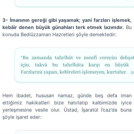
3- İmanının gereği gibi yaşamak; yani farzları işlemek,
kebâir denen büyük günahları terk etmek lazımdır.
Bu
konuda Bediüzzaman Hazretleri şöyle demektedir:
“Bu zamanda tahrîbât ve menfî cereyân dehşet
için, takvâ bu tahrîbâta karşı en büyük es
Farzlarını yapan, kebîreleri işlemeyen, kurtulur.
[3
Hem ibadet, hususan namaz, günde beş defa iman
ettiğimiz hakikatleri bize hatırlatıp kalbimizde iyice
yerleşmesine vesile olur. Üstad, İşaratül İ’caz’da buna
şöyle işaret eder: