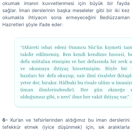
okumak imanın kuvvetlenmesi için büyük bir fayda
sağlar. İman derslerinin başka meseleler gibi bir iki kez
okumakla ihtiyacın sona ermeyeceğini Bediüzzaman
Hazretleri şöyle ifade eder:
“(Ahireti isbat eden) Onuncu Söz'ün kıymeti ta
takdir edilmemiş. Ben kendi kendime hususî, bel
defa mütalaa etmişim ve her defasında bir zevk 
ve okumaya ihtiyaç hissetmişim. Böyle bir r
bazıları bir defa okuyup, sair ilmî risaleler (kitapl
yeter der, bırakır. Hâlbuki bu risale ulûm-u imani
(iman ilimlerindendir). Her gün ekmeğe 
olduğumuz gibi, o nevi' ilme her vakit ihtiyaç var.”
6-
Kur’an ve tefsirlerinden aldığımız bu iman derslerini
tefekkür etmek (iyice düşünmek) için, sık aralıklarla