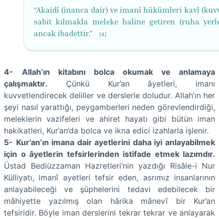
“Akaidî (inanca dair) ve imanî hükümleri kavî (kuvv
sabit kılmakla meleke haline getiren (ruha yerle
ancak ibadettir.”
[4]
4-
Allah’ın kitabını bolca okumak ve anlamaya
çalışmaktır.
Çünkü Kur’an âyetleri, imanı
kuvvetlendirecek deliller ve derslerle doludur. Allah’ın her
şeyi nasıl yarattığı, peygamberleri neden görevlendirdiği,
meleklerin vazifeleri ve ahiret hayatı gibi bütün iman
hakikatleri, Kur’an’da bolca ve ikna edici izahlarla işlenir.
5-
Kur’an’ın imana dair ayetlerini daha iyi anlayabilmek
için o âyetlerin tefsirlerinden istifade etmek lazımdır.
Üstad Bediüzzaman Hazretleri’nin yazdığı Risâle-i Nur
Külliyatı, imanî ayetleri tefsir eden, asrımız insanlarının
anlayabileceği ve şüphelerini tedavi edebilecek bir
mâhiyette yazılmış olan hârika mânevî bir Kur’an
tefsiridir. Böyle iman derslerini tekrar tekrar ve anlayarak