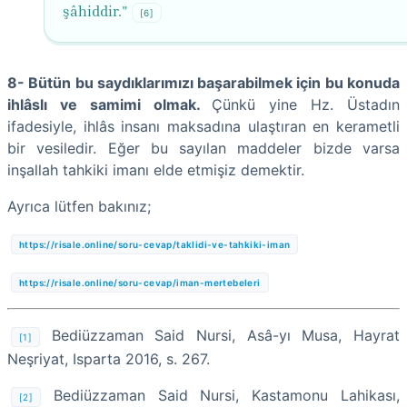
şâhiddir."
[6]
8- Bütün bu saydıklarımızı başarabilmek için bu konuda
ihlâslı ve samimi olmak.
Çünkü yine Hz. Üstadın
ifadesiyle, ihlâs insanı maksadına ulaştıran en kerametli
bir vesiledir. Eğer bu sayılan maddeler bizde varsa
inşallah tahkiki imanı elde etmişiz demektir.
Ayrıca lütfen bakınız;
https://risale.online/soru-cevap/taklidi-ve-tahkiki-iman
https://risale.online/soru-cevap/iman-mertebeleri
Bediüzzaman Said Nursi, Asâ-yı Musa, Hayrat
[1]
Neşriyat, Isparta 2016, s. 267.
Bediüzzaman Said Nursi, Kastamonu Lahikası,
[2]