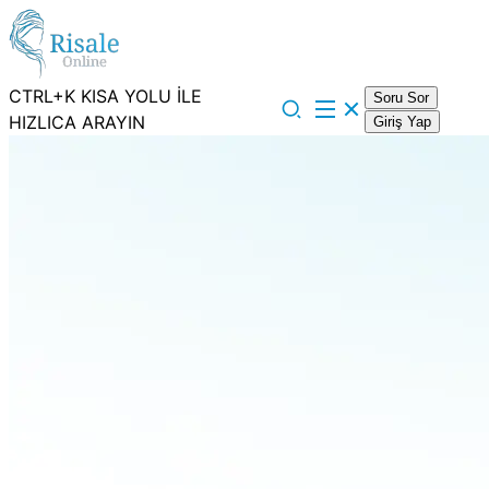
CTRL+K KISA YOLU İLE
Soru Sor
HIZLICA ARAYIN
Giriş Yap