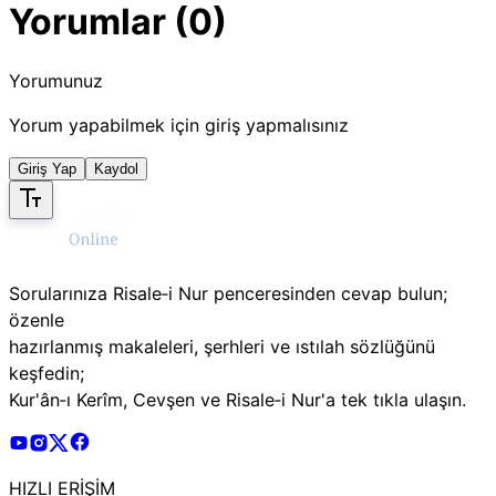
Yorumlar (0)
Yorumunuz
Yorum yapabilmek için giriş yapmalısınız
Giriş Yap
Kaydol
Sorularınıza Risale‑i Nur penceresinden cevap bulun;
özenle
hazırlanmış makaleleri, şerhleri ve ıstılah sözlüğünü
keşfedin;
Kur'ân‑ı Kerîm, Cevşen ve Risale‑i Nur'a tek tıkla ulaşın.
Risale Online Youtube Hesabı
Risale Online Instagram Hesabı
Risale Online X Hesabı
Risale Online Facebook Hesabı
HIZLI ERİŞİM