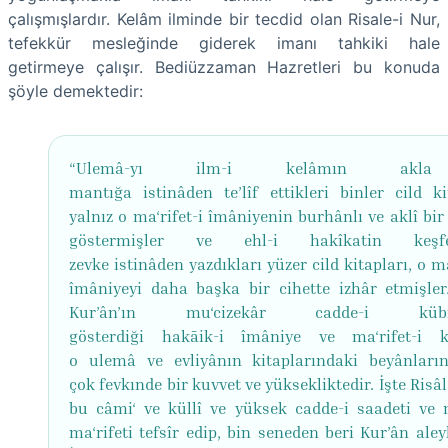
çalışmışlardır. Kelâm ilminde bir tecdid olan Risale-i Nur,
tefekkür mesleğinde giderek imanı tahkiki hale
getirmeye çalışır. Bediüzzaman Hazretleri bu konuda
şöyle demektedir:
“Ulemâ-yı ilm-i kelâmın akl
mantığa istinâden te’lîf ettikleri binler cild kit
yalnız o ma‘rifet-i îmâniyenin burhânlı ve aklî bi
göstermişler ve ehl-i hakîkatin keş
zevke istinâden yazdıkları yüzer cild kitapları, o ma
îmâniyeyi daha başka bir cihette izhâr etmişler
Kur’ân’ın mu‘cizekâr cadde-i kübrâ
gösterdiği hakāik-i îmâniye ve ma‘rifet-i k
o ulemâ ve evliyânın kitaplarındaki beyânları
çok fevkınde bir kuvvet ve yüksekliktedir. İşte Risâl
bu câmi‘ ve küllî ve yüksek cadde-i saadeti ve m
ma‘rifeti tefsîr edip, bin seneden beri Kur’ân ale