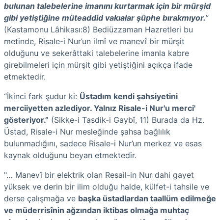
bulunan talebelerine imanını kurtarmak için bir mürşid
gibi yetiştiğine müteaddid vakıalar şüphe bırakmıyor.
”
(Kastamonu Lâhikası:8) Bediüzzaman Hazretleri bu
metinde, Risale-i Nur’un ilmî ve manevî bir mürşit
olduğunu ve sekerâttaki talebelerine imanla kabre
girebilmeleri için mürşit gibi yetiştiğini açıkça ifade
etmektedir.
“İkinci fark şudur ki:
Üstadım kendi şahsiyetini
merciiyetten azlediyor. Yalnız Risale-i Nur'u merci'
gösteriyor.”
(Sikke-i Tasdik-i Gaybî, 11) Burada da Hz.
Üstad, Risale-i Nur mesleğinde şahsa bağlılık
bulunmadığını, sadece Risale-i Nur’un merkez ve esas
kaynak olduğunu beyan etmektedir.
"… Manevî bir elektrik olan Resail-in Nur dahi gayet
yüksek ve derin bir ilim olduğu halde, külfet-i tahsile ve
derse çalışmağa ve
başka üstadlardan taallüm edilmeğe
ve müderrisînin ağzından iktibas olmağa muhtaç