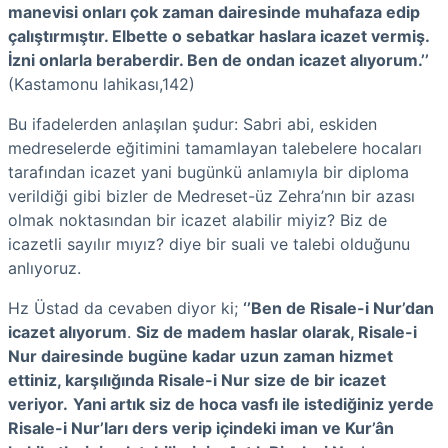
manevisi onları çok zaman dairesinde muhafaza edip
çalıştırmıştır. Elbette o sebatkar haslara icazet vermiş.
İzni onlarla beraberdir. Ben de ondan icazet alıyorum.’’
(Kastamonu lahikası,142)
Bu ifadelerden anlaşılan şudur: Sabri abi, eskiden
medreselerde eğitimini tamamlayan talebelere hocaları
tarafından icazet yani bugünkü anlamıyla bir diploma
verildiği gibi bizler de Medreset-üz Zehra’nın bir azası
olmak noktasından bir icazet alabilir miyiz? Biz de
icazetli sayılır mıyız? diye bir suali ve talebi olduğunu
anlıyoruz.
Hz Üstad da cevaben diyor ki;
‘’Ben de Risale-i Nur’dan
icazet alıyorum
.
Siz de madem haslar olarak, Risale-i
Nur dairesinde bugüne kadar uzun zaman hizmet
ettiniz, karşılığında Risale-i Nur size de bir icazet
veriyor.
Yani artık siz de hoca vasfı ile istediğiniz yerde
Risale-i Nur’ları ders verip içindeki iman ve Kur’ân