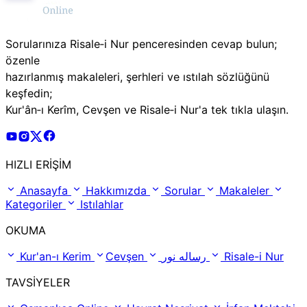
Sorularınıza Risale‑i Nur penceresinden cevap bulun;
özenle
hazırlanmış makaleleri, şerhleri ve ıstılah sözlüğünü
keşfedin;
Kur'ân‑ı Kerîm, Cevşen ve Risale‑i Nur'a tek tıkla ulaşın.
Risale Online Youtube Hesabı
Risale Online Instagram Hesabı
Risale Online X Hesabı
Risale Online Facebook Hesabı
HIZLI ERİŞİM
Anasayfa
Hakkımızda
Sorular
Makaleler
Kategoriler
Istılahlar
OKUMA
Kur'an-ı Kerim
Cevşen
رساله نور
Risale-i Nur
TAVSİYELER