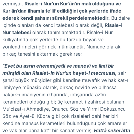
vermiştir.
Risale-i Nur’un Kur’ân’ın malı olduğunu ve
Kur’ân’dan ilhamla te’lif edildiğini çok yerlerde ifade
ederek kendi şahsını sürekli perdelemektedir.
Bu daire
içinde olanları da kendi talebesi olarak değil,
Risale-i
Nur talebesi
olarak tanımlamaktadır. Risale-i Nur
külliyatında çok yerlerde bu tarzda beyan ve
yönlendirmeleri görmek mümkündür. Numune olarak
birkaç tanesini aktarmak gerekirse;
“Evet
bu asrın ehemmiyetli ve manevî ve ilmî bir
mürşidi olan Risalet-in Nur'un heyet-i mecmuası,
sair
şahsî büyük mürşidler gibi kendine muvafık ve hakikat-ı
ilmiyeye münasib olarak, birkaç nevide ve bilhassa
hakaik-i imaniyenin izharında, intişarında azîm
kerametleri olduğu gibi; üç keramet-i zahiresi bulunan
Mu'cizat-ı Ahmediye, Onuncu Söz ve Yirmi Dokuzuncu
Söz ve Âyet-ül Kübra gibi çok risaleleri dahi her biri
kendine mahsus kerametleri bulunduğunu çok emareler
ve vakıalar bana kat'î bir kanaat vermiş.
Hattâ
sekerâtta