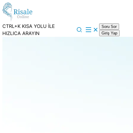
CTRL+K KISA YOLU İLE
Soru Sor
HIZLICA ARAYIN
Giriş Yap