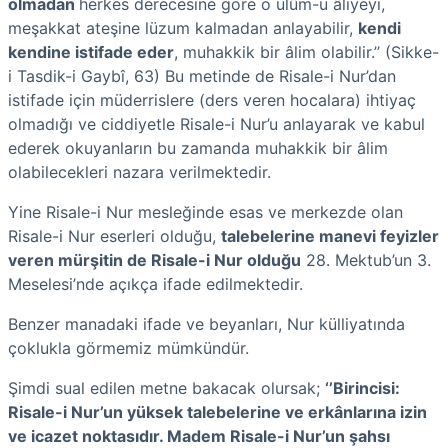
olmadan
herkes derecesine göre o ulûm-u âliyeyi,
meşakkat ateşine lüzum kalmadan anlayabilir,
kendi
kendine istifade eder
, muhakkik bir âlim olabilir.’’ (Sikke-
i Tasdik-i Gaybî, 63) Bu metinde de Risale-i Nur’dan
istifade için müderrislere (ders veren hocalara) ihtiyaç
olmadığı ve ciddiyetle Risale-i Nur’u anlayarak ve kabul
ederek okuyanların bu zamanda muhakkik bir âlim
olabilecekleri nazara verilmektedir.
Yine Risale-i Nur mesleğinde esas ve merkezde olan
Risale-i Nur eserleri olduğu,
talebelerine manevi feyizler
veren mürşitin de Risale-i Nur olduğu
28. Mektub’un 3.
Meselesi’nde açıkça ifade edilmektedir.
Benzer manadaki ifade ve beyanları, Nur külliyatında
çoklukla görmemiz mümkündür.
Şimdi sual edilen metne bakacak olursak;
‘’Birincisi:
Risale-i Nur’un yüksek talebelerine ve erkânlarına izin
ve icazet noktasıdır. Madem Risale-i Nur’un şahsı